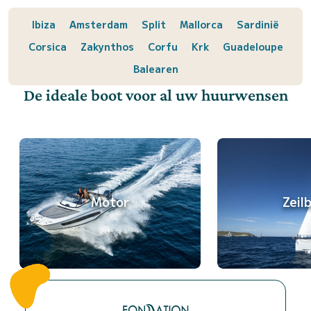
Ibiza
Amsterdam
Split
Mallorca
Sardinië
Corsica
Zakynthos
Corfu
Krk
Guadeloupe
Balearen
De ideale boot voor al uw huurwensen
Motor
Zeil