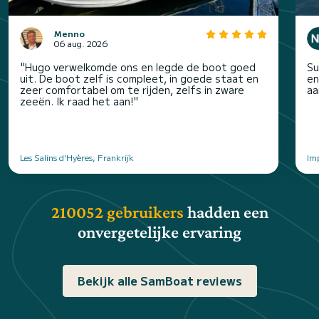
Menno
06 aug. 2026
"Hugo verwelkomde ons en legde de boot goed
Su
uit. De boot zelf is compleet, in goede staat en
en
zeer comfortabel om te rijden, zelfs in zware
aa
zeeën. Ik raad het aan!"
Les Salins d'Hyères, Frankrijk
Imp
210052 gebruikers
hadden een
onvergetelijke ervaring
Bekijk alle SamBoat reviews