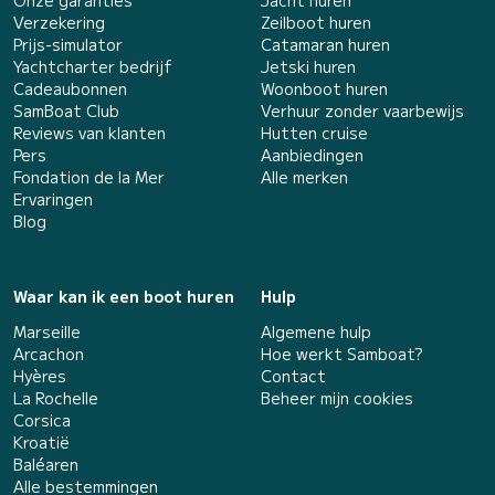
Onze garanties
Jacht huren
Verzekering
Zeilboot huren
Prijs-simulator
Catamaran huren
Yachtcharter bedrijf
Jetski huren
Cadeaubonnen
Woonboot huren
SamBoat Club
Verhuur zonder vaarbewijs
Reviews van klanten
Hutten cruise
Pers
Aanbiedingen
Fondation de la Mer
Alle merken
Ervaringen
Blog
Waar kan ik een boot huren
Hulp
Marseille
Algemene hulp
Arcachon
Hoe werkt Samboat?
Hyères
Contact
La Rochelle
Beheer mijn cookies
Corsica
Kroatië
Baléaren
Alle bestemmingen