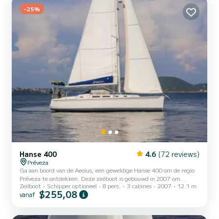
Automatische piloot, Zonnepaneel. Als u vra...
-25%
Hanse 400
4.6
(72 reviews)
Préveza
Ga aan boord van de Aeolus, een geweldige Hanse 400 om de regio
Préveza te ontdekken. Deze zeilboot is gebouwd in 2007 om
Zeilboot
Schipper optioneel
8 pers.
3 cabines
2007
12.1 m
volledig comfort en prestaties op zee te garanderen. De boot heeft
$255,08
vanaf
3 volledig uitgeruste hut(ten) en een capaciteit van 8 personen.
Met een totale lengte van 12 meter is het uw beste bondgenoot om
een uitzonderlijke vakantie op het water door te brengen in de