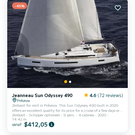
omgeving van Préveza Voor uw comfort heeft Aeolus 2 toiletten
-45%
met een douche Het heeft de volgende apparatuur: Au...
Jeanneau Sun Odyssey 490
4.6
(72 reviews)
Préveza
Zeilboot for rent in Préveza. This Sun Odyssey 490 built in 2020
offers an excellent quality for its price for a cruise of a few days or
Zeilboot
Schipper optioneel
9 pers.
4 cabines
2020
even a few weeks. You are going to have an exceptional cruise on
14.42 m
this zeilboot of 14 meters. You will be able to accommodate up to
$412,05
vanaf
9 passengers when cruising and take advantage of its 4 cabins with
total comfort. Voor uw comfort heeft Bellatrix 4 toiletten met