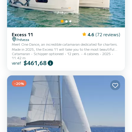
Excess 11
4.6
(72 reviews)
Préveza
Meet One Dance, an incredible catamaran dedicated for charters.
Made in 2025, the Excess 11 will take you to the most beautiful
Catamaran
Schipper optioneel
12 pers.
4 cabines
2025
anchorages in Préveza. The boat has 4 cabins with total comfort
11.42 m
and a capacity of 10 passengers. With a total length of 11 meters
$461,68
vanaf
and 58 horsepower, it will be your best friend when spending
extraordinary holidays on the waters of Préveza Dit Excess 11 is
uitgerust met2 toilets met douche. Het heeft de volgende uitrus...
-20%