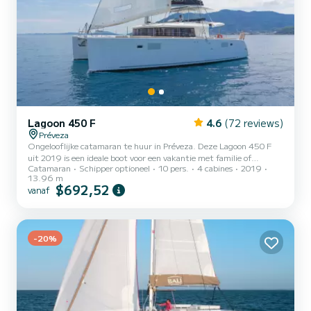
Lagoon 450 F
4.6
(72 reviews)
Préveza
Ongelooflijke catamaran te huur in Préveza. Deze Lagoon 450 F
uit 2019 is een ideale boot voor een vakantie met familie of
Catamaran
Schipper optioneel
10 pers.
4 cabines
2019
vrienden. De boot heeft 4 hutten met totaal comfort en een
13.96 m
capaciteit van 10 passagiers. Met een totale lengte van 14 meter
$692,52
vanaf
en 57 pk, zal het uw beste vriend zijn bij het doorbrengen van
buitengewone vakanties op de wateren van Préveza Deze Lagoon
450 F is uitgerust met 4 toiletten met een douche. Deze boot is
uitgerust met een Full batten grootzeil en een Furling genua...
-20%