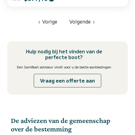
vakanties op de wateren van Deze Lagoon 42 is uitgerust met 4
toiletten met een douche. Het heeft de volgende uitrusting:
Autopiloot, Buitenboordmotor, Watermaker. Als u vragen...
‹
Vorige
Volgende
›
Hulp nodig bij het vinden van de
perfecte boot?
Een SamBoat adviseur vindt voor u de beste aanbiedingen
Vraag een offerte aan
De adviezen van de gemeenschap
over de bestemming