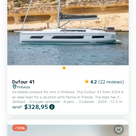
Dufour 41
4.2
(22 reviews)
Préveza
Incredible zeilboot for rent in Préveza. This Dufour 41 from 2024 is
an ideal boat for a vacation with family or friends. The boat has 3
Zeilboot
Schipper optioneel
8 pers.
3 cabines
2024
12.5 m
cabins with all comfort and a capacity of 8 people. With an overall
$328,95
vanaf
length of 13 meters, it will be your best ally to spend an
exceptional vacation on the water in the surroundings of Préveza
Dit Dufour 41 is uitgerust met3 toilets met douche. Het heeft de
volgende uitrusting: Automatische piloot, Buitenboord...
-10%