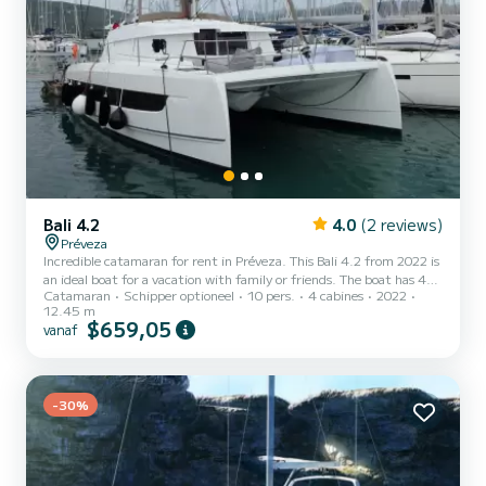
Bali 4.2
4.0
(2 reviews)
Préveza
Incredible catamaran for rent in Préveza. This Bali 4.2 from 2022 is
an ideal boat for a vacation with family or friends. The boat has 4
Catamaran
Schipper optioneel
10 pers.
4 cabines
2022
cabins with all comfort and a capacity of 12 people. With an overall
12.45 m
length of 13 meters, it will be your best ally to spend an
$659,05
vanaf
exceptional vacation on the water in the surroundings of Préveza
Voor uw comfort heeft Blue Navy 4 toiletten met douche aan
boord. Deze boot is uitgerust met een Full batten mainsail en een
Furling genoa Het heeft de volgende ui...
-30%