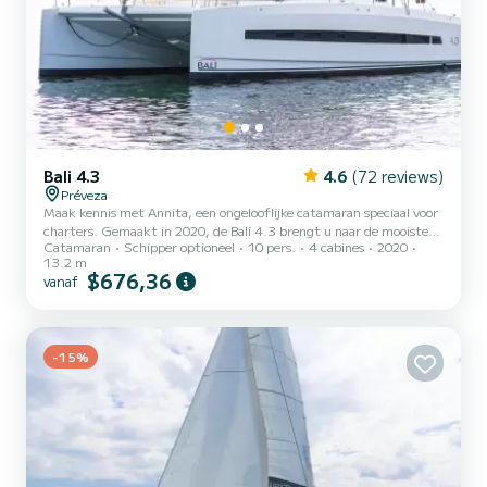
Bali 4.3
4.6
(72 reviews)
Préveza
Maak kennis met Annita, een ongelooflijke catamaran speciaal voor
charters. Gemaakt in 2020, de Bali 4.3 brengt u naar de mooiste
Catamaran
Schipper optioneel
10 pers.
4 cabines
2020
ankerplaatsen in Préveza. De boot heeft 4 volledig uitgeruste
13.2 m
hut(ten) en een capaciteit van 10 personen. Met een totale lengte
$676,36
vanaf
van 13 meter is het uw beste bondgenoot om een uitzonderlijke
vakantie op het water door te brengen in de omgeving van Préveza
Voor uw comfort heeft Annita 4 toiletten met een douche Deze
boot is uitgerust met een Full batten mainsail en...
-15%