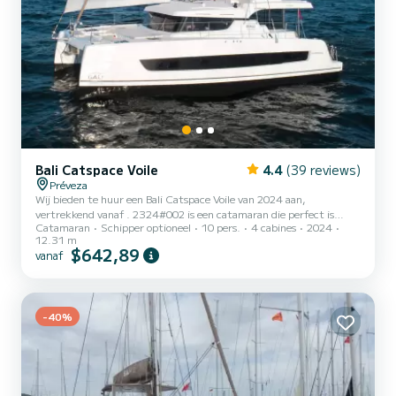
Bali Catspace Voile
4.4
(39 reviews)
Préveza
Wij bieden te huur een Bali Catspace Voile van 2024 aan,
vertrekkend vanaf . 2324#002 is een catamaran die perfect is
Catamaran
Schipper optioneel
10 pers.
4 cabines
2024
aangepast voor alle verhuur. Deze catamaran is zeer aangenaam om
12.31 m
te hanteren voor een cruise van een week of langer. U gaat een
$642,89
vanaf
uitzonderlijke cruise beleven op deze catamaran van 12 meter. U
kunt maximaal 10 passagiers onderbrengen tijdens het cruisen en
profiteren van de 4 hutten met totaal comfort. Deze Bali
Catspace Voile is uitgerust met 4 toiletten met een douche. De...
-40%