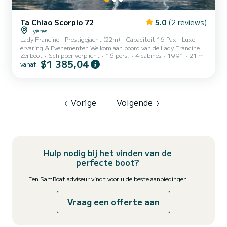
Ta Chiao Scorpio 72
5.0
(2 reviews)
Hyères
Lady Francine - Prestigejacht (22m) | Capaciteit 16 Pax | Luxe-
ervaring & Evenementen Welkom aan boord van de Lady Francine,
Zeilboot
Schipper verplicht
16 pers.
4 cabines
1991
21 m
een traditionele ketch van 22 meter met een prestigieus verleden
$1 385,04
vanaf
(voormalig zeilschip van Liliane Bettencourt). Met de elegantie van
een icoon uit de jaren 90 en het moderne comfort, is dit een van de
weinige zeilschepen aan de kust die tot 16 passagiers tijdens het
varen kan verwelkomen. EEN "ALL-INCLUSIVE" COMFORT: Om
ervoor te zorgen dat u zich nergens zorgen over ho...
‹
Vorige
Volgende
›
Hulp nodig bij het vinden van de
perfecte boot?
Een SamBoat adviseur vindt voor u de beste aanbiedingen
Vraag een offerte aan