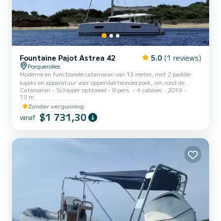
Fountaine Pajot Astrea 42
5.0
(1 reviews)
Porquerolles
Moderne en functionele catamaran van 13 meter, met 2 paddle-
kajaks en apparatuur voor oppervlakteonderzoek, om rond de
Catamaran
Schipper optioneel
8 pers.
4 cabines
2019
Hyères-eilanden (voornamelijk PORQUEROLLES) te varen, maar
13 m
ook gedurende meerdere dagen tussen CASSIS en CANNES
Zonder vergunning
$1 731,30
vanaf