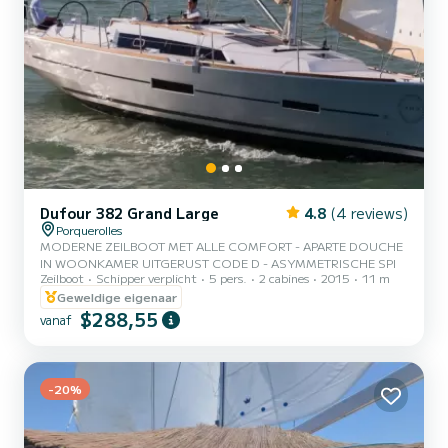
Dufour 382 Grand Large
4.8
(4 reviews)
Porquerolles
MODERNE ZEILBOOT MET ALLE COMFORT - APARTE DOUCHE
IN WOONKAMER UITGERUST CODE D - ASYMMETRISCHE SPI
Zeilboot
Schipper verplicht
5 pers.
2 cabines
2015
11 m
Geweldige eigenaar
$288,55
vanaf
-20%