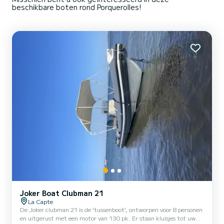
beschikbare boten rond Porquerolles!
Joker Boat Clubman 21
La Capte
De Joker clubman 21 is de ‘tussenboot’, ontworpen voor 8 personen
en uitgerust met een motor van 130 pk. Er staan kluisjes tot uw