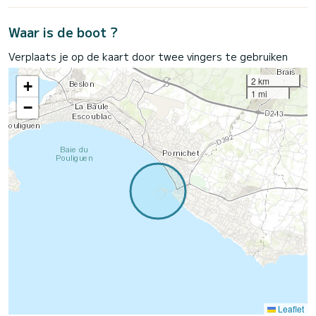
Waar is de boot ?
Verplaats je op de kaart door twee vingers te gebruiken
2 km
+
1 mi
−
Leaflet