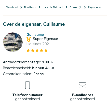
Samboat
Boothuur
Locatie Zeilboot
Frankrijk
Pays de la Loire
Over de eigenaar, Guillaume
Guillaume
Super Eigenaar
Lid sinds 2021
Antwoordpercentage:
100
%
Reactiesnelheid:
binnen 4 uur
Gesproken talen:
Frans
Telefoonnummer
E-mailadres
gecontroleerd
gecontroleerd