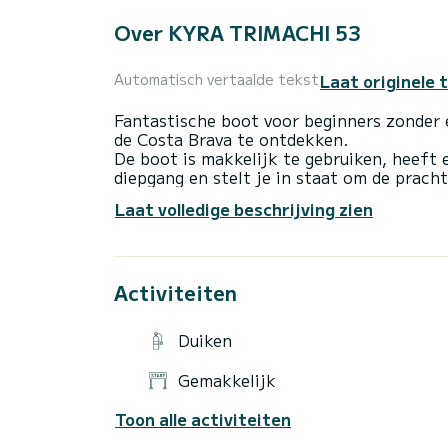
Over KYRA TRIMACHI 53
Laat originele 
Automatisch vertaalde tekst
Fantastische boot voor beginners zonder e
de Costa Brava te ontdekken.
De boot is makkelijk te gebruiken, heeft
diepgang en stelt je in staat om de prach
Lengte van 5.3
Laat volledige beschrijving zien
Capaciteit voor 6 personen
Voorzien van zonnedek op het voordek en
Activiteiten
Duiken
Gemakkelijk
Toon alle activiteiten