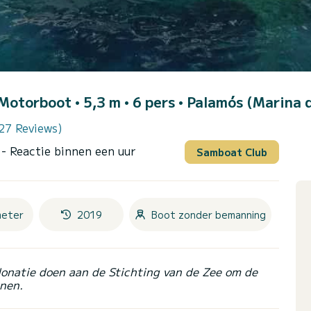
 Motorboot • 5,3 m • 6 pers •
Palamós (Marina 
27 Reviews)
r
- Reactie binnen een uur
Samboat Club
meter
2019
Boot zonder bemanning
donatie doen aan de Stichting van de Zee om de
nen.