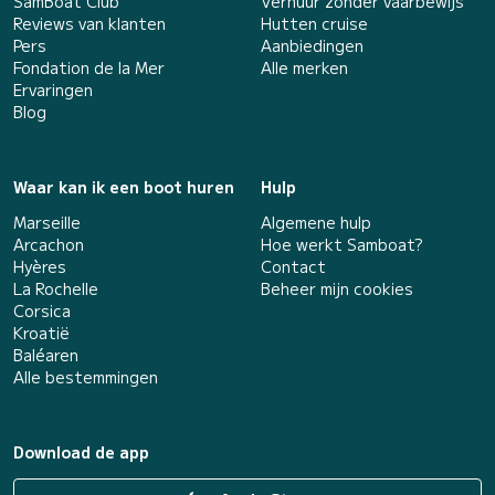
SamBoat Club
Verhuur zonder vaarbewijs
Reviews van klanten
Hutten cruise
Pers
Aanbiedingen
Fondation de la Mer
Alle merken
Ervaringen
Blog
Waar kan ik een boot huren
Hulp
Marseille
Algemene hulp
Arcachon
Hoe werkt Samboat?
Hyères
Contact
La Rochelle
Beheer mijn cookies
Corsica
Kroatië
Baléaren
Alle bestemmingen
Download de app