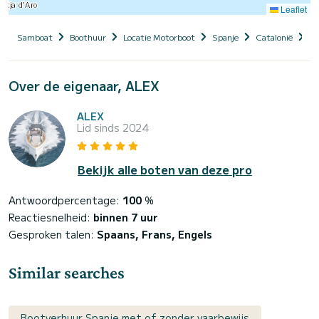
Leaflet
Samboat
Boothuur
Locatie Motorboot
Spanje
Catalonië
Pr
Over de eigenaar, ALEX
ALEX
Lid sinds 2024
Bekijk alle boten van deze pro
Antwoordpercentage:
100
%
Reactiesnelheid:
binnen 7 uur
Gesproken talen:
Spaans, Frans, Engels
Similar searches
Bootverhuur Spanje met of zonder vaarbewijs