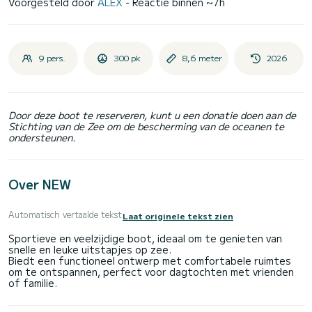
Voorgesteld door
ALEX
- Reactie binnen ~7h
9 pers.
300 pk
8,6 meter
2026
Door deze boot te reserveren, kunt u een donatie doen aan de
Stichting van de Zee om de bescherming van de oceanen te
ondersteunen.
Over NEW
Automatisch vertaalde tekst
Laat originele tekst zien
Sportieve en veelzijdige boot, ideaal om te genieten van
snelle en leuke uitstapjes op zee.
Biedt een functioneel ontwerp met comfortabele ruimtes
om te ontspannen, perfect voor dagtochten met vrienden