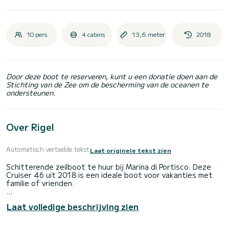
10 pers.
4 cabins
13,6 meter
2018
Door deze boot te reserveren, kunt u een donatie doen aan de
Stichting van de Zee om de bescherming van de oceanen te
ondersteunen.
Over Rigel
Automatisch vertaalde tekst
Laat originele tekst zien
Schitterende zeilboot te huur bij Marina di Portisco. Deze
Cruiser 46 uit 2018 is een ideale boot voor vakanties met
familie of vrienden.
De boot heeft 4 comfortabele hutten en een
Laat volledige beschrijving zien
bootcapaciteit van 10 personen . Met een totale lengte van
14 meter is dit uw beste bondgenoot voor een
buitengewone vakantie op het water in de omgeving van