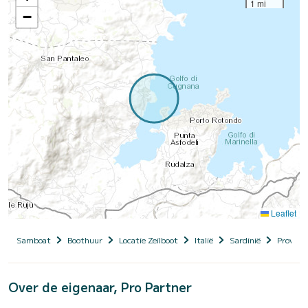
1 mi
−
Leaflet
Samboat
Boothuur
Locatie Zeilboot
Italië
Sardinië
Provinci
Over de eigenaar, Pro Partner