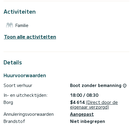
Marina di Portisco
Activiteiten
Voor uw comfort heeft Rigel er 3 met douche
Deze boot is uitgerust met een rolgrootzeil en een
Familie
rolgenua. Het beschikt over de volgende uitrusting:
Autopilot.
Toon alle activiteiten
Neem contact met ons op voor een offerte, u wordt
begeleid door een SamBoat-expert voor uw
Details
Huurvoorwaarden
Soort verhuur
Boot zonder bemanning
In- en uitchecktijden:
18:00 / 08:30
Borg
$4 614
(Direct door de
eigenaar verzorgd)
Annuleringsvoorwaarden
Aangepast
Brandstof
Niet inbegrepen