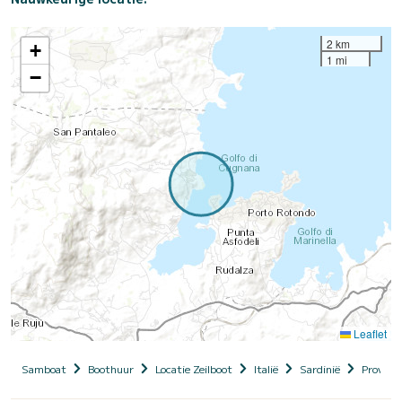
2 km
+
1 mi
−
Leaflet
Samboat
Boothuur
Locatie Zeilboot
Italië
Sardinië
Provinci