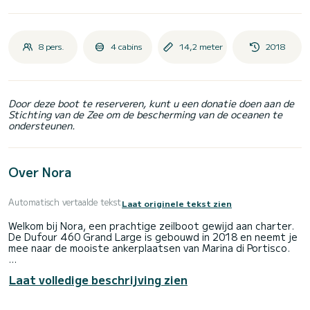
8 pers.
4 cabins
14,2 meter
2018
Door deze boot te reserveren, kunt u een donatie doen aan de
Stichting van de Zee om de bescherming van de oceanen te
ondersteunen.
Over Nora
Automatisch vertaalde tekst
Laat originele tekst zien
Welkom bij Nora, een prachtige zeilboot gewijd aan charter.
De Dufour 460 Grand Large is gebouwd in 2018 en neemt je
mee naar de mooiste ankerplaatsen van Marina di Portisco.
De boot heeft 4 comfortabele hutten en een
Laat volledige beschrijving zien
bootcapaciteit van 10 personen. Met een totale lengte van
14 meter is het uw beste bondgenoot voor een
buitengewone vakantie op het water in de omgeving van