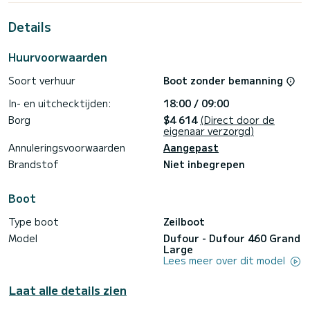
Marina di Portisco
Details
Voor uw comfort heeft Nora er 3 met douche
Deze boot is uitgerust met een rolgrootzeil en een
Huurvoorwaarden
rolgenua. Het beschikt over de volgende apparatuur:
Luidsprekers.
Soort verhuur
Boot zonder bemanning
Als u vragen heeft over de boot of de huurvoorwaarden,
In- en uitchecktijden:
18:00 / 09:00
kunt u een bericht sturen via het Samboat-platform. Een
SamBoat-consulent beantwoordt uw vraag en biedt u onze
Borg
$4 614
(Direct door de
eigenaar verzorgd)
Annuleringsvoorwaarden
Aangepast
Brandstof
Niet inbegrepen
Boot
Type boot
Zeilboot
Model
Dufour - Dufour 460 Grand
Large
Lees meer over dit model
Laat alle details zien