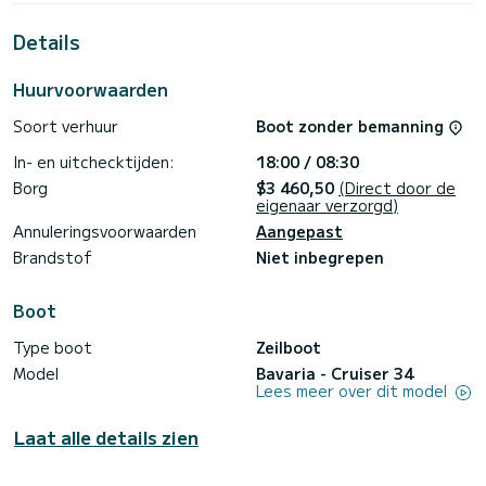
water in de omgeving van Marina di Portisco.
Details
Voor uw comfort, Merak heeft 1 met douche
Deze boot is uitgerust met een rolgrootzeil en een
Huurvoorwaarden
rolgenua. Het beschikt over de volgende uitrusting:
Autopilot.
Soort verhuur
Boot zonder bemanning
Neem contact met ons op voor een offerte, u wordt
In- en uitchecktijden:
18:00 / 08:30
begeleid door een SamBoat-expert voor uw
Borg
$3 460,50
(Direct door de
eigenaar verzorgd)
Annuleringsvoorwaarden
Aangepast
Brandstof
Niet inbegrepen
Boot
Type boot
Zeilboot
Model
Bavaria - Cruiser 34
Lees meer over dit model
Laat alle details zien