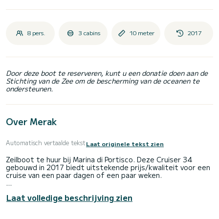
8 pers.
3 cabins
10 meter
2017
Door deze boot te reserveren, kunt u een donatie doen aan de
Stichting van de Zee om de bescherming van de oceanen te
ondersteunen.
Over Merak
Automatisch vertaalde tekst
Laat originele tekst zien
Zeilboot te huur bij Marina di Portisco. Deze Cruiser 34
gebouwd in 2017 biedt uitstekende prijs/kwaliteit voor een
cruise van een paar dagen of een paar weken.
De boot heeft 3 hutten met alle comfort en een
Laat volledige beschrijving zien
boardingcapaciteit van 8 personen. Met een totale lengte
van 10 meter en een vermogen van 1 pk zal het uw beste
bondgenoot zijn voor een buitengewone vakantie op het