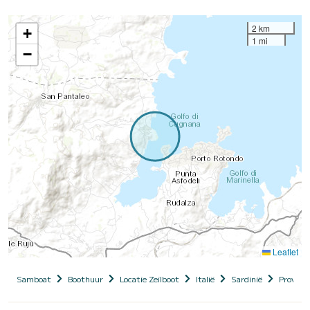
2 km
+
1 mi
−
Leaflet
Samboat
Boothuur
Locatie Zeilboot
Italië
Sardinië
Provinci