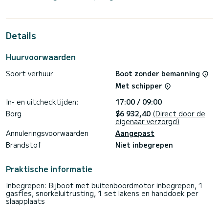
Voor uw comfort heeft MAGJAP 4 toiletten met een
douche
Details
Deze boot is uitgerust met een Full batten mainsail en een
Furling genua. Het beschikt over de volgende uitrusting:
Automatische piloot, Buitenboordmotor, Luidsprekers, USB-
Huurvoorwaarden
aansluiting, Dekdouche, Watermaker, Buitenkoelkast.
Soort verhuur
Boot zonder bemanning
Wij nodigen u uit om rechtstreeks via het platform een
offerte aan te vragen, wij nemen dan contact met u op met
Met schipper
In- en uitchecktijden:
17:00 / 09:00
Borg
$6 932,40
(Direct door de
eigenaar verzorgd)
Annuleringsvoorwaarden
Aangepast
Brandstof
Niet inbegrepen
Praktische informatie
Inbegrepen: Bijboot met buitenboordmotor inbegrepen, 1
gasfles, snorkeluitrusting, 1 set lakens en handdoek per
slaapplaats