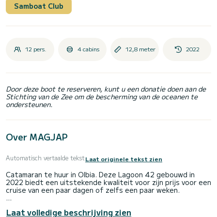
Samboat Club
12 pers.
4 cabins
12,8 meter
2022
Door deze boot te reserveren, kunt u een donatie doen aan de
Stichting van de Zee om de bescherming van de oceanen te
ondersteunen.
Over MAGJAP
Automatisch vertaalde tekst
Laat originele tekst zien
Catamaran te huur in Olbia. Deze Lagoon 42 gebouwd in
2022 biedt een uitstekende kwaliteit voor zijn prijs voor een
cruise van een paar dagen of zelfs een paar weken.
De catamaran is 13 meter lang met 114 pk. De 4 hutten
Laat volledige beschrijving zien
bieden plaats aan 12 passagiers tijdens het cruisen.