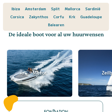
Ibiza
Amsterdam
Split
Mallorca
Sardinië
Corsica
Zakynthos
Corfu
Krk
Guadeloupe
Balearen
De ideale boot voor al uw huurwensen
Motor
Zeil