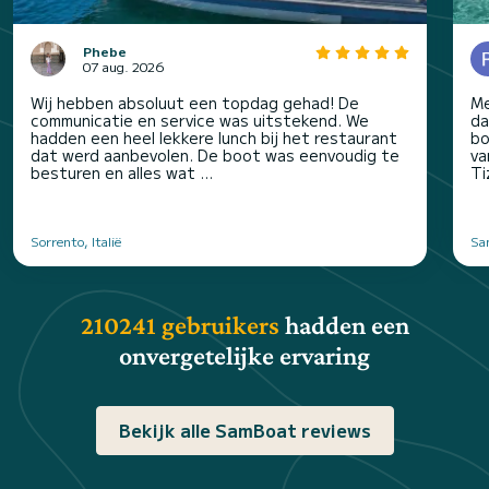
Phebe
07 aug. 2026
Wij hebben absoluut een topdag gehad! De
Me
communicatie en service was uitstekend. We
da
hadden een heel lekkere lunch bij het restaurant
bo
dat werd aanbevolen. De boot was eenvoudig te
va
besturen en alles wat ...
Ti
Sorrento, Italië
San
210241 gebruikers
hadden een
onvergetelijke ervaring
Bekijk alle SamBoat reviews