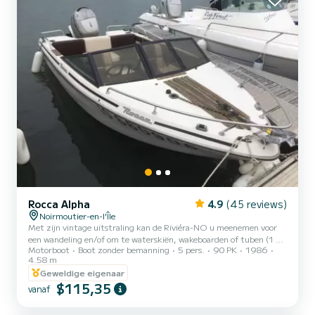
Rocca Alpha
4.9
(45 reviews)
Noirmoutier-en-l'Île
Met zijn vintage uitstraling kan de Riviéra-NO u meenemen voor
een wandeling en/of om te waterskiën, wakeboarden of tuben (1 of
Motorboot
Boot zonder bemanning
5 pers.
90 PK
1986
2 plaatsen). Met een lengte van 4,58 kan hij 5 personen herbergen.
4.58 m
Aangedreven door een Mercury 90pk 4-takt motor, combineert hij
Geweldige eigenaar
perfect prestaties en comfort op een vrij rustige zee. Op verzoek
$115,35
heeft u gratis een van de uitrustingen tot uw beschikking (tube 1
vanaf
of 2 plaatsen, wakeboard, waterski's). Voor extra uitrusting kost
het u 20€. De speciale duiksignalisatie word...