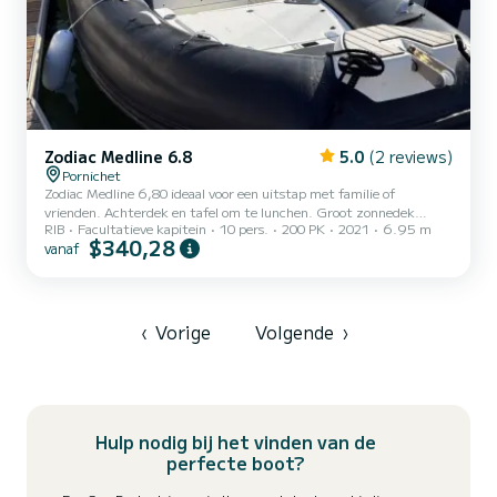
Zodiac Medline 6.8
5.0
(2 reviews)
Pornichet
Zodiac Medline 6,80 ideaal voor een uitstap met familie of
vrienden. Achterdek en tafel om te lunchen. Groot zonnedek
RIB
Facultatieve kapitein
10 pers.
200 PK
2021
6.95 m
vooraan Gedraagt zich geweldig op zee. Mogelijkheid om optioneel
$340,28
vanaf
een boei te huren om plezier te maken !!
‹
Vorige
Volgende
›
Hulp nodig bij het vinden van de
perfecte boot?