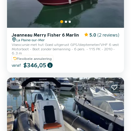
Jeanneau Merry Fisher 6 Marlin
5.0
(2 reviews)
La Plaine-sur-Mer
Visexcursie met hut Goed uitgerust GPS/dieptemeter/VHF 6 vest
Motorboot
Boot zonder bemanning
6 pers.
115 PK
2010
6.3 m
Flexibele annulering
$346,05
vanaf