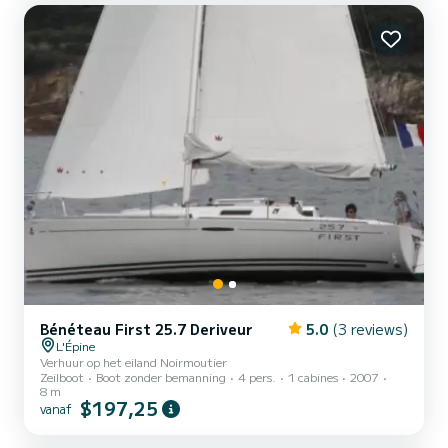
Bénéteau First 25.7 Deriveur
5.0
(3 reviews)
L'Épine
Verhuur op het eiland Noirmoutier
Zeilboot
Boot zonder bemanning
4 pers.
1 cabines
2007
8 m
$197,25
vanaf