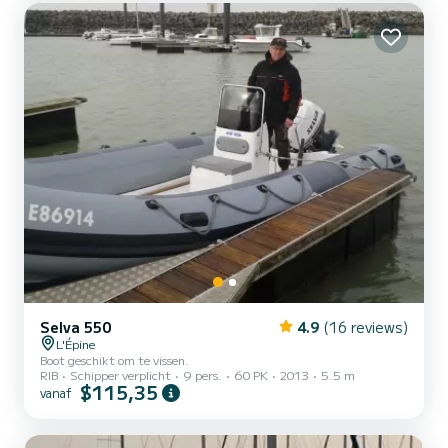
Selva 550
4.9
(16 reviews)
L'Épine
Boot geschikt om te vissen.
RIB
Schipper verplicht
9 pers.
60 PK
2013
5.5 m
$115,35
vanaf