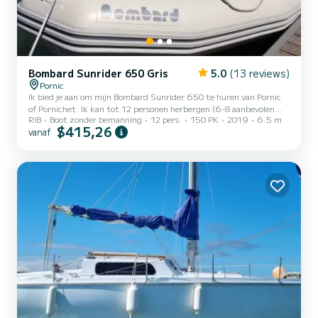
Bombard Sunrider 650 Gris
5.0
(13 reviews)
Pornic
Ik bied je aan om mijn Bombard Sunrider 650 te huren van Pornic
of Pornichet. Ik kan tot 12 personen herbergen (6-8 aanbevolen
RIB
Boot zonder bemanning
12 pers.
150 PK
2019
6.5 m
personen - 8 vesten in bewapeningsbord) voor je uitjes met familie
$415,26
vanaf
of vrienden . Semi rigide nieuw (2019) heeft een zeer krachtige en
zuinige motor van 150 paarden en u zult genieten van een
optimale navigatie omdat het perfect de zee is en zeer stabiel is. :
Apparatuur; Kustbewapening - 8 zwemvesten GPS / dieptemeter
tafel zonnebaden voor en achter wate...