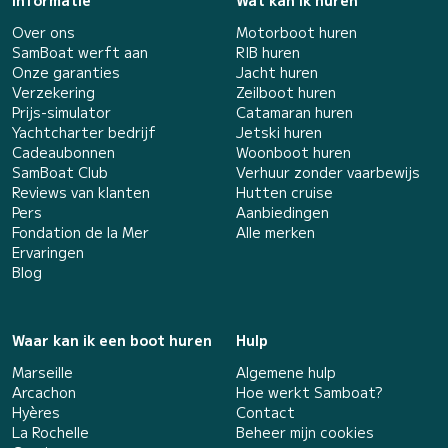
Informatie
Wat kan ik huren
Over ons
Motorboot huren
SamBoat werft aan
RIB huren
Onze garanties
Jacht huren
Verzekering
Zeilboot huren
Prijs-simulator
Catamaran huren
Yachtcharter bedrijf
Jetski huren
Cadeaubonnen
Woonboot huren
SamBoat Club
Verhuur zonder vaarbewijs
Reviews van klanten
Hutten cruise
Pers
Aanbiedingen
Fondation de la Mer
Alle merken
Ervaringen
Blog
Waar kan ik een boot huren
Hulp
Marseille
Algemene hulp
Arcachon
Hoe werkt Samboat?
Hyères
Contact
La Rochelle
Beheer mijn cookies