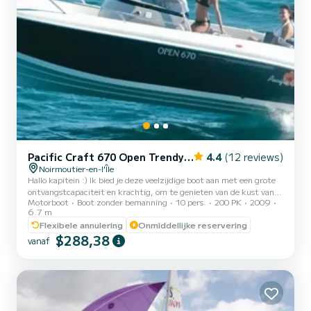
Pacific Craft 670 Open Trendy North Shor
4.4
(12 reviews)
Noirmoutier-en-l'Île
Hallo kapitein :) Ik bied je deze veelzijdige boot aan met een grote
ontvangstcapaciteit en krachtig, om te genieten van de kust van
Motorboot
Boot zonder bemanning
10 pers.
200 PK
2009
Noirmoutrine en de baai van Bourgneuf (Ile d'Yeu, Pornic enz.). Hij
6.7 m
houdt zich goed in de golven bij ruw weer kan hij kleine
Flexibele annulering
Onmiddellijke reservering
blootgestelde baaien bereiken, en dankzij zijn snelheid kan hij bij
$288,38
rustig weer lange afstanden overbruggen. Het is ideaal voor
vanaf
watersporten, vissen en zeetochten (observatie van regatta's,
schoppen picknicken en/of zwemmen op de prachtige om...