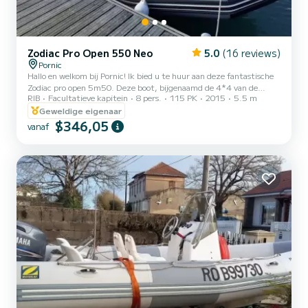
Zodiac Pro Open 550 Neo
5.0
(16 reviews)
Pornic
Hallo en welkom bij Pornic! Ik bied u te huur aan deze fantastische
Zodiac pro open 5m50. Deze boot, bijgenaamd de 4*4 van de
RIB
Facultatieve kapitein
8 pers.
115 PK
2015
5.5 m
zeeën, is geschikt voor alle watersporten: duiken, watersporten,
vissen en wandelen. Dankzij de vele kisten kun je al je spullen
Geweldige eigenaar
opbergen en heb je dus alle ruimte. Dankzij de vele banken,
$346,05
vanaf
waaronder een ligstoel, kunt u om veiligheidsredenen in groepen
van maximaal 8 personen aan boord gaan, hoewel het ideaal 6
personen is voor meer comfort. Dankzij de uitrusting kun...