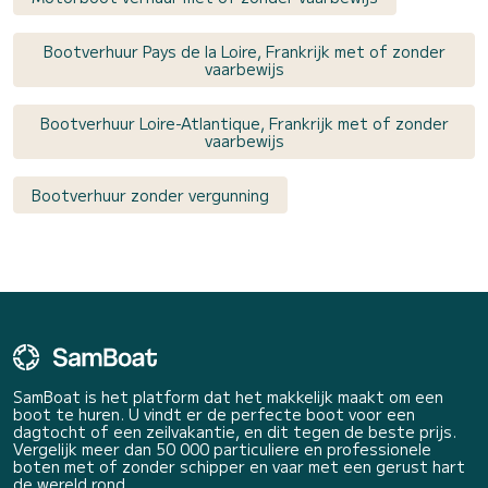
Bootverhuur Pays de la Loire, Frankrijk met of zonder
vaarbewijs
Bootverhuur Loire-Atlantique, Frankrijk met of zonder
vaarbewijs
Bootverhuur zonder vergunning
SamBoat is het platform dat het makkelijk maakt om een
boot te huren. U vindt er de perfecte boot voor een
dagtocht of een zeilvakantie, en dit tegen de beste prijs.
Vergelijk meer dan 50 000 particuliere en professionele
boten met of zonder schipper en vaar met een gerust hart
de wereld rond.