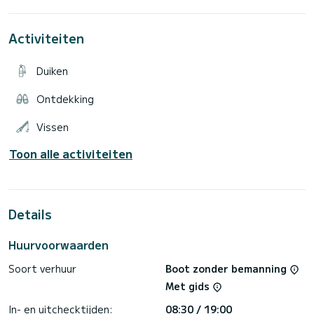
Ideaal om te gaan vissen of wandelen, deze boot verbruikt
2l/u
Dit is geen boot voor snelheid!!
Activiteiten
Ik verhuur graag mijn boot aan u.
Met of zonder kapitein.
Duiken
Aarzel niet om contact met mij op te nemen voor meer
informatie! ⚓️
Ontdekking
Vissen
Toon alle activiteiten
Details
Huurvoorwaarden
Soort verhuur
Boot zonder bemanning
Met gids
In- en uitchecktijden:
08:30 / 19:00