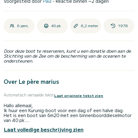
Voorgesteld door
Paul
- Reactie binnen ~2 dagen
6 pers.
40 pk
6,2 meter
1978
Door deze boot te reserveren, kunt u een donatie doen aan de
Stichting van de Zee om de bescherming van de oceanen te
ondersteunen.
Over Le père marius
Automatisch vertaalde tekst
Laat originele tekst zien
Hallo allemaal,
Ik huur een Kurunig-boot voor een dag of een halve dag.
Het is een boot van 6m20 met een binnenboorddieselmotor
van 40 pk.
Deze boot heeft een hut waar twee personen kunnen
Laat volledige beschrijving zien
overnachten.
Het is een boot die de zee heel goed vasthoudt!