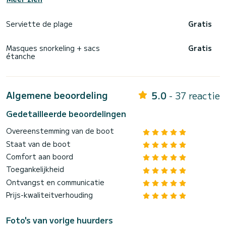
* Verplichte opties
Serviette de plage
Gratis
Direct te betalen aan de schipper op de dag van inscheping:
Masques snorkeling + sacs
Gratis
Schipper
étanche
• 250€ halve dag
• 280€ dag
+ Brandstof (afhankelijk van de route / afstand, meerdere
Algemene beoordeling
5.0
- 37 reactie
routes worden voorgesteld)
Gedetailleerde beoordelingen
* Opties op aanvraag
Overeenstemming van de boot
Water Toys
Staat van de boot
• Paddle XXL - 35€
Comfort aan boord
• Drijvend platform XXL - 35€
• Kajak - 50€
Toegankelijkheid
• Drijvend eiland Smiley - 25€
Ontvangst en communicatie
• Seascooter Yamaha (onderwaterscooter) - 50€
• Ring XL / drijvende poef / krokodil - 8€
Prijs-kwaliteitverhouding
• Boei XXL - 15€
• Waterdichte GoPro-camera - 20€
Foto's van vorige huurders