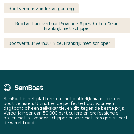
Bootverhuur zonder vergunning
Bootverhuur verhuur Provence-Alpes-Côte d'Azur,
Frankrijk met schipper
Bootverhuur verhuur Nice, Frankrijk met schipper
SamBoat is het platform dat het makkelijk maakt om een
boot te huren. U vindt er de perfecte boot voor een
dagtocht of een zeilvakantie, en dit tegen de beste prijs.
Vergelijk meer dan 50 000 particuliere en professionele
boten met of zonder schipper en vaar met een gerust hart
de wereld rond.