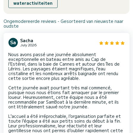
wateractiviteiten
Het zal een genoegen zijn om u de magie van de Franse
Rivièra te laten ontdekken aan boord van (Informatie wordt
meegedeeld na betaling), voor een luxe, unieke en
onvergetelijke dag.
Ongemodereerde reviews - Gesorteerd van nieuwste naar
oudste
Sacha
July 2026
Nous avons passé une journée absolument
exceptionnelle en bateau entre amis au Cap de
l'Estérel, dans la baie de Cannes et autour des îles de
Lérins. Les paysages étaient magnifiques, l'eau
cristalline et les nombreux arrêts baignade ont rendu
cette sortie encore plus agréable.
Cette journée avait pourtant très mal commencé,
puisque nous nous étions fait arnaquer par le premier
loueur. Heureusement, cette équipe nous a été
recommandée par SamBoat à la dernière minute, et ils
ont littéralement sauvé notre journée.
L'accueil a été irréprochable, l'organisation parfaite et
toute l'équipe a été aux petits soins du début à la fin.
Leur professionnalisme, leur réactivité et leur
gentillesse nous ont permis d'oublier rapidement cette