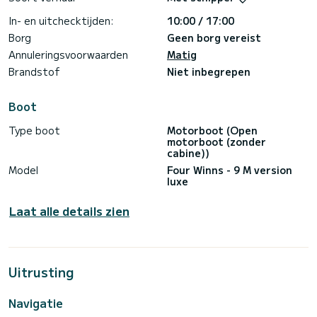
• havenadres
• routevoorstellen
In- en uitchecktijden:
10:00 / 17:00
• menu's van restaurants
Borg
Geen borg vereist
• maaltijdopties aan boord
• watersportactiviteiten
Annuleringsvoorwaarden
Matig
Brandstof
Niet inbegrepen
* Premium comfort aan boord
Boot
Goedgekeurd voor 12 personen, maar om een XXL comfort
en een premium ervaring te garanderen, verwelkomen we tot
Type boot
Motorboot (Open
8 passagiers.
motorboot (zonder
cabine))
- Achterplatform op waterhoogte voor gemakkelijke en
Model
Four Winns - 9 M version
veilige toegang tot zwemmen (inboard motor, zonder
luxe
gevaarlijke schroeven aan de buitenkant).
Laat alle details zien
- Hoogwaardig Bluetooth-audiosysteem bedienbaar vanaf
uw smartphone.
️- Ligbedden voor en achter om volledig te ontspannen.
- Grote zonwering** om van schaduw te genieten wanneer u
Uitrusting
wilt.
Navigatie
- Teaktafels om comfortabel te lunchen.