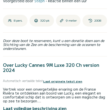
Voorgesteld door
Stéph
- Reactie binnen een uur
8 pers.
320 pk
9 meter
2008
Door deze boot te reserveren, kunt u een donatie doen aan de
Stichting van de Zee om de bescherming van de oceanen te
ondersteunen.
Over Lucky Cannes 9M Luxe 320 Ch version
2024
Automatisch vertaalde tekst
Laat originele tekst zien
Vertrek voor een onvergetelijke ervaring om de Franse
Rivièra te ontdekken aan boord van Lucky, een elegant en
comfortabel schip dat is ontworpen om u een magische dag
op zee te bezorgen.
Laat volledige beschrijving zien
️ Alleen verhuur met gediplomeerde schipper (verplicht)