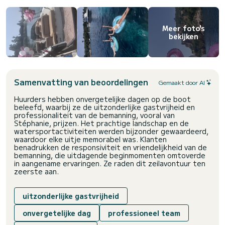
* Openingstijden
Flexibel afhankelijk van beschikbaarheid
Meer foto's
bekijken
• 10u - 17u: maart tot oktober
• 10u - 16u: november tot februari
* Weersomstandigheden
Samenvatting van beoordelingen
Gemaakt door AI
Bij slecht weer of ruwe zee:
Huurders hebben onvergetelijke dagen op de boot
• uitstel van de uitstap volgens uw beschikbaarheid
beleefd, waarbij ze de uitzonderlijke gastvrijheid en
OF
professionaliteit van de bemanning, vooral van
• annulering met terugbetaling via de reserveringssite
Stéphanie, prijzen. Het prachtige landschap en de
watersportactiviteiten werden bijzonder gewaardeerd,
waardoor elke uitje memorabel was. Klanten
ℹ️ Belangrijke informatie
benadrukken de responsiviteit en vriendelijkheid van de
bemanning, die uitdagende beginmomenten omtoverde
Geen huisdieren toegestaan
in aangename ervaringen. Ze raden dit zeilavontuur ten
Vissen niet gewenst
zeerste aan.
Zwangere vrouwen: onder bepaalde voorwaarden
uitzonderlijke gastvrijheid
Aarzel niet om contact met mij op te nemen via Sam Boat om
uw dag te plannen.
onvergetelijke dag
professioneel team