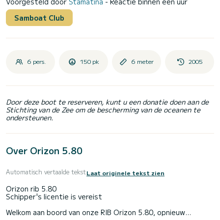
Voorgesteld door
Stamatina
- Reactie binnen een uur
Samboat Club
6 pers.
150 pk
6 meter
2005
Door deze boot te reserveren, kunt u een donatie doen aan de
Stichting van de Zee om de bescherming van de oceanen te
ondersteunen.
Over Orizon 5.80
Automatisch vertaalde tekst
Laat originele tekst zien
Orizon rib 5.80
Schipper's licentie is vereist
Welkom aan boord van onze RIB Orizon 5.80, opnieuw
ingericht in 2020 met een 150 pk Honda viertaktmotor, gps,