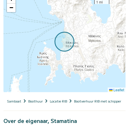
1 mi
−
Leaflet
Samboat
Boothuur
Locatie RIB
Bootverhuur RIB met schipper
Over de eigenaar, Stamatina