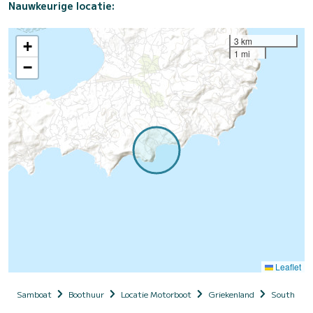
Nauwkeurige locatie:
3 km
+
1 mi
−
Leaflet
Samboat
Boothuur
Locatie Motorboot
Griekenland
South Aeg