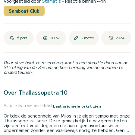
Voorgesteld door
Stamatis
- Reactie binnen ~4h
Samboat Club
6 pers.
30 pk
5 meter
2024
Door deze boot te reserveren, kunt u een donatie doen aan de
Stichting van de Zee om de bescherming van de oceanen te
ondersteunen.
Over Thallassopetra 10
Automatisch vertaalde tekst
Laat originele tekst zien
Ontdek de schoonheid van Milos in je eigen tempo met onze
Thalassopetra-serie. Deze gemakkelijk te navigeren boten
zijn perfect voor degenen die hun eigen avontuur willen
ondernemen zonder een vaarbewijs nodig te hebben. Geniet
van de serene wateren en verborgen baaien van Milos. GEEN