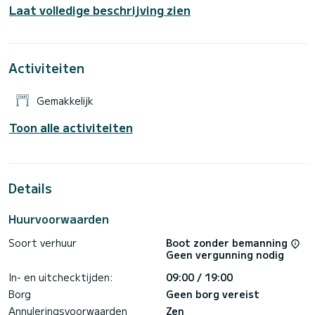
Laat volledige beschrijving zien
licentie nodig!!! Als je een schipper nodig hebt, neem dan
contact met ons op en een ervaren schipper zal je naar de
meest magische grotten in Kleftiko brengen. De prijs is niet
inclusief brandstof, je betaalt deze aan het einde van je
Activiteiten
Gemakkelijk
Toon alle activiteiten
Details
Huurvoorwaarden
Soort verhuur
Boot zonder bemanning
Geen vergunning nodig
In- en uitchecktijden:
09:00 / 19:00
Borg
Geen borg vereist
Annuleringsvoorwaarden
Zen