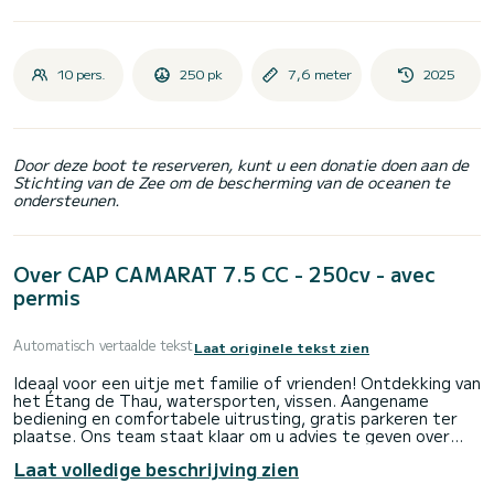
10 pers.
250 pk
7,6 meter
2025
Door deze boot te reserveren, kunt u een donatie doen aan de
Stichting van de Zee om de bescherming van de oceanen te
ondersteunen.
Over CAP CAMARAT 7.5 CC - 250cv - avec
permis
Automatisch vertaalde tekst
Laat originele tekst zien
Ideaal voor een uitje met familie of vrienden! Ontdekking van
het Étang de Thau, watersporten, vissen. Aangename
bediening en comfortabele uitrusting, gratis parkeren ter
plaatse. Ons team staat klaar om u advies te geven over
routes en zal ervoor zorgen dat u zich op uw gemak voelt bij
Laat volledige beschrijving zien
het besturen van deze prachtige CAP CAMARAT 7.5 CC met
een Honda Vtech-motor van 250 pk met elektrische