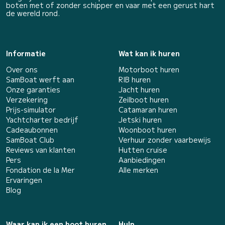
boten met of zonder schipper en vaar met een gerust hart
de wereld rond.
Informatie
Wat kan ik huren
Over ons
Motorboot huren
SamBoat werft aan
RIB huren
Onze garanties
Jacht huren
Verzekering
Zeilboot huren
Prijs-simulator
Catamaran huren
Yachtcharter bedrijf
Jetski huren
Cadeaubonnen
Woonboot huren
SamBoat Club
Verhuur zonder vaarbewijs
Reviews van klanten
Hutten cruise
Pers
Aanbiedingen
Fondation de la Mer
Alle merken
Ervaringen
Blog
Waar kan ik een boot huren
Hulp