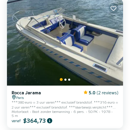
Rocca Jarama
5.0
(2 reviews)
Paris
***380 euro = 3 uur varen*** exclusief brandstof. ***316 euro =
2 uur varen*** exclusief brandstof. ***Vaarbewijs verplicht***
Motorboot
Boot zonder bemanning
6 pers.
50 PK
1978
***Brandstof 15 euro per uur extra te betalen in contanten***
5 m
Aangemeerd aan onze woonboot in Parijs Bercy, op 5 minuten van
$364,73
vanaf
het Île de la Cité en bereikbaar met de metro - stations Quai de la
Gare - Bercy - Gare de Lyon. Beschikbaar voor verhuur voor