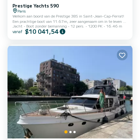
Prestige Yachts 590
Paris
Welkom aan boord van de Prestige 38S in Saint-Jean-Cap-Ferrat!
Een prachtige boot van 11.67m, zeer aangenaam om in te leven en
Jacht
Boot zonder bemanning
12 pers.
1200 PK
16.46 m
te varen om ongelooflijke momenten door te brengen met vrienden
$10 041,54
vanaf
of familie, is deze zomer beschikbaar voor mooie tochten. De boot
biedt plaats aan maximaal 8 personen met tarieven voor een hele
dag, een halve dag of een zonsondergang (dezelfde prijs als een
halve dag omdat beide voor 4 uur zijn). Kruissnelheid: 20 knopen
Motor: 2 motoren 2x320 pk Brandstofverbruik: 80L/u...