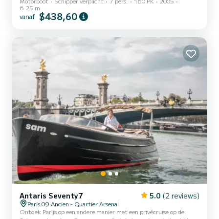
Motorboot
Schipper verplicht
7 pers.
160 PK
2005
6.25 m
$438,60
vanaf
Antaris Seventy7
5.0
(2 reviews)
Paris 09 Ancien - Quartier Arsenal
Ontdek Parijs op een andere manier met een privécruise op de