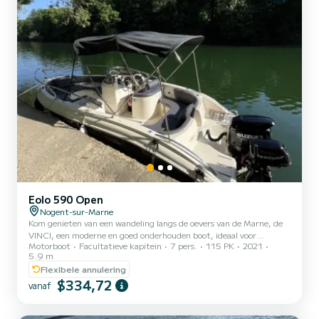
Eolo 590 Open
Nogent-sur-Marne
Kom genieten van een wandeling langs de oevers van de Marne, de
VINCI, een moderne en goed onderhouden boot, ideaal voor
Motorboot
Facultatieve kapitein
7 pers.
115 PK
2021
maximaal 7 personen, romantisch, met vrienden of familie. Grote
5.9 m
ruimte aan boord, comfort en veiligheid gegarandeerd, met een
Flexibele annulering
tafel om te lunchen. Boek nu voor een onvergetelijke ervaring!
$334,72
Verhuur voor een hele dag of een halve dag met vaarbewijs. Co-
vanaf
navigatie mogelijk op verzoek. Zeldzaam "brandstof inbegrepen".
Tot snel... Alexandre