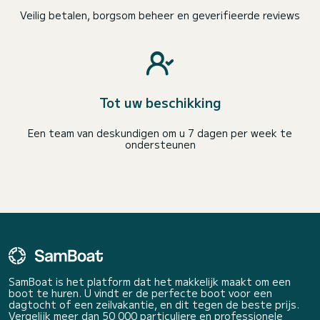
Veilig betalen, borgsom beheer en geverifieerde reviews
Tot uw beschikking
Een team van deskundigen om u 7 dagen per week te
ondersteunen
SamBoat is het platform dat het makkelijk maakt om een
boot te huren. U vindt er de perfecte boot voor een
dagtocht of een zeilvakantie, en dit tegen de beste prijs.
Vergelijk meer dan 50 000 particuliere en professionele