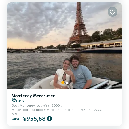
Monterey Mercruser
Paris
Boot Monterey, bouwjaar 2000..
Motorboot
Schipper verplicht
4 pers.
135 PK
2000
5.54 m
$955,68
vanaf