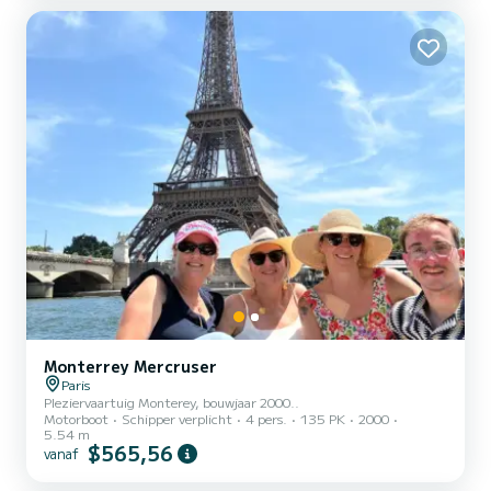
minimaal twee uur. Deze stabiele en comfortabele boot is volledig
gerestaureerd en uitgerust met een nieuwe 50 pk motor...
Monterrey Mercruser
Paris
Pleziervaartuig Monterey, bouwjaar 2000..
Motorboot
Schipper verplicht
4 pers.
135 PK
2000
5.54 m
$565,56
vanaf