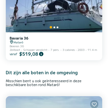
Bavaria 36
Mataró
Beieren 36
Zeilboot
Schipper verplicht
7 pers.
3 cabines
2003
11.4 m
$519,08
vanaf
Dit zijn alle boten in de omgeving
Misschien bent u ook geïnteresseerd in deze
beschikbare boten rond Mataró!