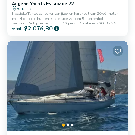
Aegean Yachts Escapade 72
Badalona
Klassieke Turkse schoener van ijzer en hardhout van 26x6 meter
met 4 dubbele hutten en alle luxe van een 5-sterrenhotel.
Zeilboot
Schipper verplicht
12 pers.
6 cabines
2003
26 m
$2 076,30
vanaf