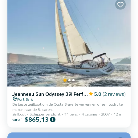
Jeanneau Sun Odyssey 39i Performance
5.0
(2 reviews)
Port Balís
De beste zeilboot om de Costa Brava te verkennen of een tocht te
maken naar de Balearen.
Zeilboot
Schipper verplicht
11 pers.
4 cabines
2007
12 m
$865,13
vanaf