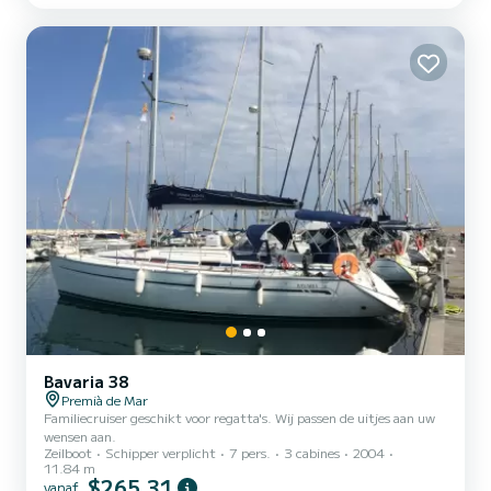
Bavaria 38
Premià de Mar
Familiecruiser geschikt voor regatta's. Wij passen de uitjes aan uw
wensen aan.
Zeilboot
Schipper verplicht
7 pers.
3 cabines
2004
11.84 m
$265,31
vanaf