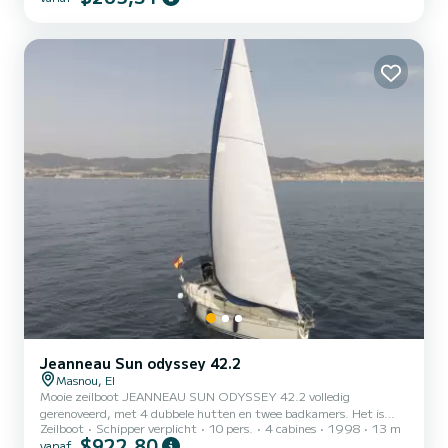
Jeanneau Sun odyssey 42.2
Masnou, El
Mooie zeilboot JEANNEAU SUN ODYSSEY 42.2 volledig
gerenoveerd, met 4 dubbele hutten en twee badkamers. Het is
Zeilboot
Schipper verplicht
10 pers.
4 cabines
1998
13 m
uitgerust met een tender en paddle-surf. Veiligheidsuitrusting:
$922,80
vanaf
reddingsvlot, radiobaken, AIS, GPS-plotter, radar. Het heeft een