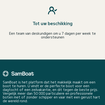
Tot uw beschikking
Een team van deskundigen om u 7 dagen per week te
ondersteunen
SamBoat is het platform dat het makkelijk maakt om een
boot te huren. U vindt er de perfecte boot voor een
dagtocht of een zeilvakantie, en dit tegen de beste prijs.
Vergelijk meer dan 50 000 particuliere en professionele
boten met of zonder schipper en vaar met een gerust hart
de wereld rond.