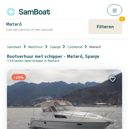
1
Mataró
Filteren
Kies een datum of een periode
Samboat
Boothuur
Spanje
Catalonië
Mataró
Bootverhuur met schipper - Mataró, Spanje
134 boten beschikbaar in Mataró
-20%