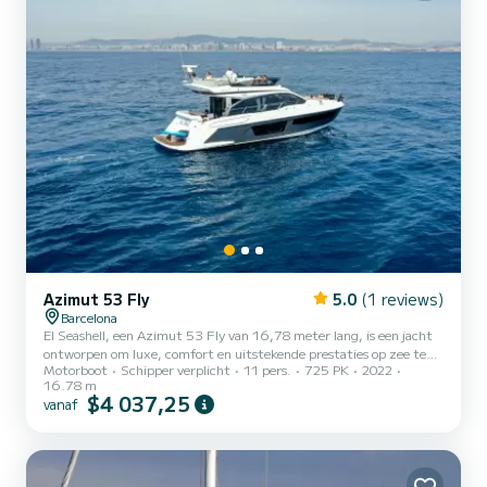
Azimut 53 Fly
5.0
(1 reviews)
Barcelona
El Seashell, een Azimut 53 Fly van 16,78 meter lang, is een jacht
ontworpen om luxe, comfort en uitstekende prestaties op zee te
Motorboot
Schipper verplicht
11 pers.
725 PK
2022
combineren. Beschikbaar voor verhuur met een schipper, dit
16.78 m
elegante vaartuig maakt het mogelijk om de kust te verkennen in
$4 037,25
vanaf
alle rust en te genieten van een unieke ervaring aan boord. Met een
capaciteit voor 11 gasten tijdens dagtochten en tot 6 personen
voor overnachtingen, biedt de Seashell een ruim en goed uitgerust
interieur. De drie hutten garanderen een comfortab...