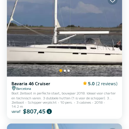
Bavaria 46 Cruiser
5.0
(2 reviews)
Barcelona
Boot Zeilboot in perfecte staat, bouwjaar 2018. Ideaal voor charter
en technisch varen. 3 dubbele hutten (1 is voor de schipper). 3
Zeilboot
Schipper verplicht
10 pers.
3 cabines
2018
badkamers. Capaciteit voor 10 personen
14.2 m
$807,45
vanaf