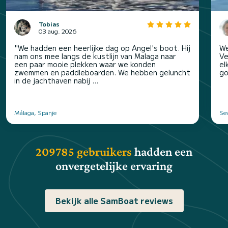
Tobias
03 aug. 2026
"We hadden een heerlijke dag op Angel's boot. Hij
We
nam ons mee langs de kustlijn van Malaga naar
Ve
een paar mooie plekken waar we konden
el
zwemmen en paddleboarden. We hebben geluncht
go
in de jachthaven nabij ...
Málaga, Spanje
Sev
209785 gebruikers
hadden een
onvergetelijke ervaring
Bekijk alle SamBoat reviews