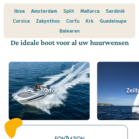
Ibiza
Amsterdam
Split
Mallorca
Sardinië
Corsica
Zakynthos
Corfu
Krk
Guadeloupe
Balearen
De ideale boot voor al uw huurwensen
Motor
Zeil