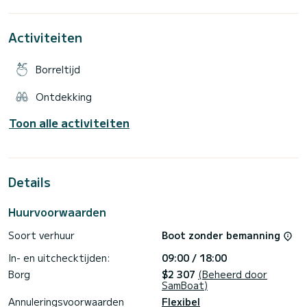
Ik bied het ook te huur aan van 18.30 uur tot 23.00 uur om
te genieten van een onvergetelijk aperitief op het water.
Aarzel niet om contact met mij op te nemen via Samboat-
Activiteiten
berichten voor meer informatie.
Borreltijd
Ontdekking
Toon alle activiteiten
Details
Huurvoorwaarden
Soort verhuur
Boot zonder bemanning
In- en uitchecktijden:
09:00 / 18:00
Borg
$2 307
(Beheerd door
SamBoat)
Annuleringsvoorwaarden
Flexibel