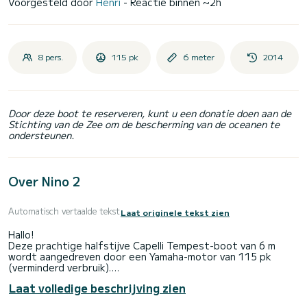
Voorgesteld door
Henri
- Reactie binnen ~2h
8 pers.
115 pk
6 meter
2014
Door deze boot te reserveren, kunt u een donatie doen aan de
Stichting van de Zee om de bescherming van de oceanen te
ondersteunen.
Over Nino 2
Automatisch vertaalde tekst
Laat originele tekst zien
Hallo!
Deze prachtige halfstijve Capelli Tempest-boot van 6 m
wordt aangedreven door een Yamaha-motor van 115 pk
(verminderd verbruik).
Dit jaar kreeg hij opnieuw de nieuwe goedkeuring die nodig is
Laat volledige beschrijving zien
om u te laten wandelen in het hart van de Calanques
National Park legaal.