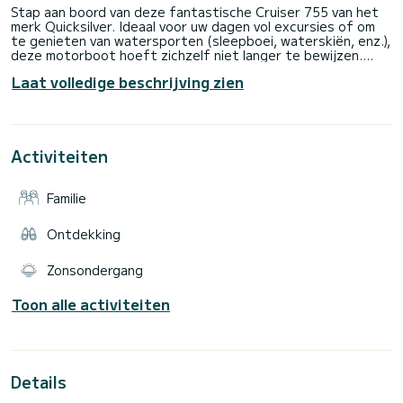
Stap aan boord van deze fantastische Cruiser 755 van het
merk Quicksilver. Ideaal voor uw dagen vol excursies of om
te genieten van watersporten (sleepboei, waterskiën, enz.),
deze motorboot hoeft zichzelf niet langer te bewijzen.
Geniet van deze sublieme regio in optimaal comfort dankzij
Laat volledige beschrijving zien
de zonnescherm, ligstoel, geïntegreerde WiFi,
stuurautomaat en buitenluidsprekers!
Aarzel niet om contact met mij op te nemen via Samboat-
berichten voor meer informatie. Tot snel! Nachtverhuur
mogelijk... als je geen vaarbewijs hebt, is het mogelijk om
Activiteiten
Familie
Ontdekking
Zonsondergang
Toon alle activiteiten
Details