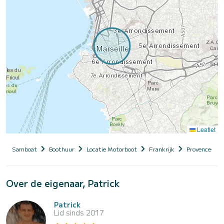
Leaflet
Samboat
Boothuur
Locatie Motorboot
Frankrijk
Provence-Alp
Over de eigenaar, Patrick
Patrick
Lid sinds 2017