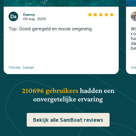
Danny
09 aug. 2026
Top. Goed geregeld en mooie omgeving.
Wi
co
ha
da
be
l'Escala, Spanje
Sor
210696 gebruikers
hadden een
onvergetelijke ervaring
Bekijk alle SamBoat reviews