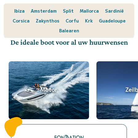
Ibiza
Amsterdam
Split
Mallorca
Sardinië
Corsica
Zakynthos
Corfu
Krk
Guadeloupe
Balearen
De ideale boot voor al uw huurwensen
Motor
Zeil