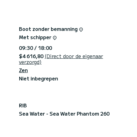
quoise wateren. Een van de mooiste zeeën van
groene zee.
Boot zonder bemanning
 gemakkelijk bereikbaar over zee, weg van de
Met schipper
e sfeer.
09:30 / 18:00
GY Marina di Portisco. U kunt gebruikmaken van de
$4 616,80
(Direct door de eigenaar
 (tegen betaling) of van de gratis openbare
verzorgd)
 weg.
Zen
Niet inbegrepen
RIB
Sea Water - Sea Water Phantom 260