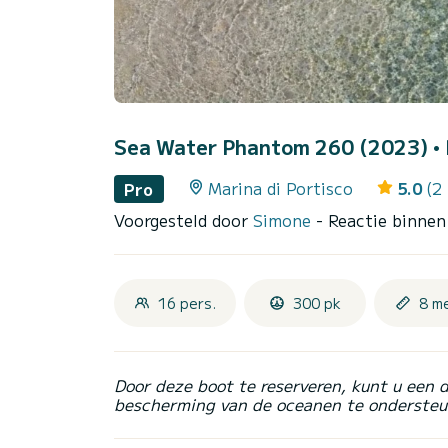
Sea Water Phantom 260 (2023)
•
Marina di Portisco
5.0
(2
Pro
Voorgesteld door
Simone
- Reactie binne
16 pers.
300 pk
8 m
Door deze boot te reserveren, kunt u een 
bescherming van de oceanen te ondersteu