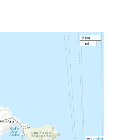
2 km
1 mi
Leaflet