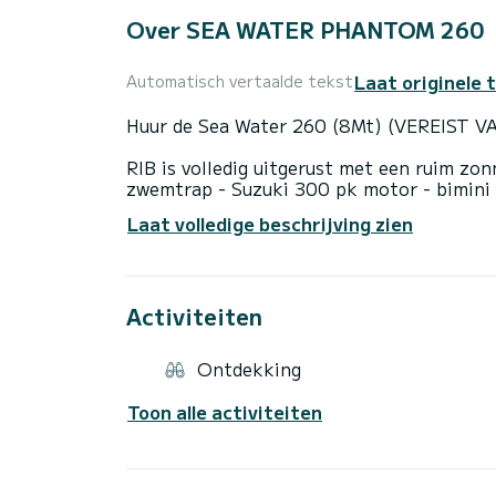
Over SEA WATER PHANTOM 260
Laat originele 
Automatisch vertaalde tekst
Huur de Sea Water 260 (8Mt) (VEREIST 
RIB is volledig uitgerust met een ruim zon
zwemtrap - Suzuki 300 pk motor - bimini 
Laat volledige beschrijving zien
Stap aan boord en bereik het beste van Sar
en baaien die onbereikbaar zijn over land:
Onmisbare stops
Activiteiten
Costa Smeralda
Iconische stranden zoals Capriccioli, Spia
Ontdekking
Zwembaden.
Toon alle activiteiten
Tavolara & Molara
Spectaculaire zeebodems en wilde landsch
Maddalena-archipel