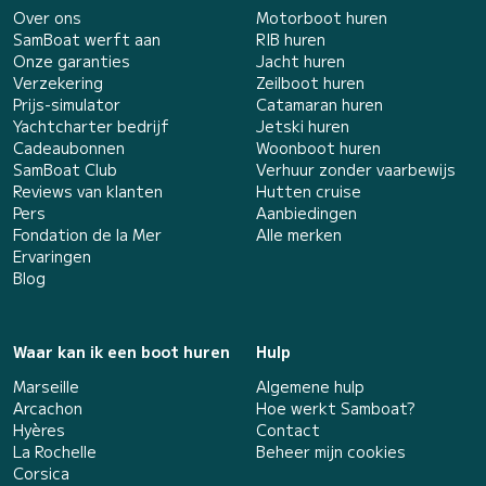
Over ons
Motorboot huren
SamBoat werft aan
RIB huren
Onze garanties
Jacht huren
Verzekering
Zeilboot huren
Prijs-simulator
Catamaran huren
Yachtcharter bedrijf
Jetski huren
Cadeaubonnen
Woonboot huren
SamBoat Club
Verhuur zonder vaarbewijs
Reviews van klanten
Hutten cruise
Pers
Aanbiedingen
Fondation de la Mer
Alle merken
Ervaringen
Blog
Waar kan ik een boot huren
Hulp
Marseille
Algemene hulp
Arcachon
Hoe werkt Samboat?
Hyères
Contact
La Rochelle
Beheer mijn cookies
Corsica