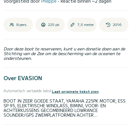
Voorgesteld door
Philippe
- Reactie binnen ~2 dagen
8 pers.
225 pk
7,5 meter
2016
Door deze boot te reserveren, kunt u een donatie doen aan de
Stichting van de Zee om de bescherming van de oceanen te
ondersteunen.
Over EVASION
Automatisch vertaalde tekst
Laat originele tekst zien
BOOT IN ZEER GOEDE STAAT, YAMAHA 225PK MOTOR, ESS
SP 95, ELEKTRISCHE WINDLASS, BIMINI, VOOR- EN
ACHTERKUSSENS GECOMBINEERD LOWRANCE