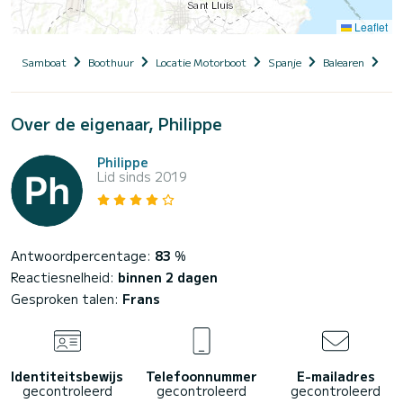
Leaflet
Samboat
Boothuur
Locatie Motorboot
Spanje
Balearen
Me
Over de eigenaar, Philippe
Philippe
Lid sinds 2019
Antwoordpercentage:
83
%
Reactiesnelheid:
binnen 2 dagen
Gesproken talen:
Frans
Identiteitsbewijs
Telefoonnummer
E-mailadres
gecontroleerd
gecontroleerd
gecontroleerd