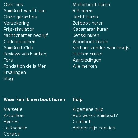
Over ons
Motorboot huren
SamBoat werft aan
RIB huren
Onze garanties
Jacht huren
Verzekering
Zeilboot huren
Prijs-simulator
Catamaran huren
Yachtcharter bedrijf
Jetski huren
Cadeaubonnen
Woonboot huren
SamBoat Club
Verhuur zonder vaarbewijs
Reviews van klanten
Hutten cruise
Pers
Aanbiedingen
Fondation de la Mer
Alle merken
Ervaringen
Blog
Waar kan ik een boot huren
Hulp
Marseille
Algemene hulp
Arcachon
Hoe werkt Samboat?
Hyères
Contact
La Rochelle
Beheer mijn cookies
Corsica