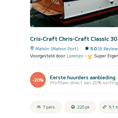
Cris-Craft Chris-Craft Classic 3
Mahón (Mahon Port)
5.0
(8 Review
Voorgesteld door
Lorenzo
-
Super Eige
Eerste huurders aanbieding
-20%
Profiteer direct van 20% korting
7 pers.
220 pk
9,1 