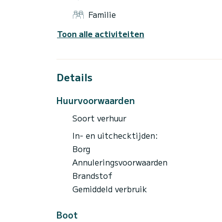
klanten. Als je op zoek bent naar iets an
Familie
Chris-Craft een authentieke, elegante en 
Toon alle activiteiten
Details
Huurvoorwaarden
Soort verhuur
In- en uitchecktijden:
Borg
Annuleringsvoorwaarden
Brandstof
Gemiddeld verbruik
Boot