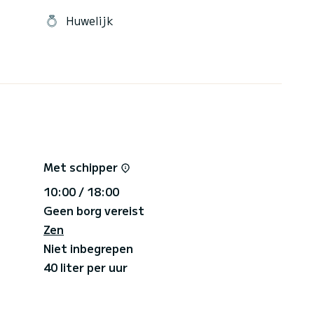
ders dan de typische moderne boten, biedt deze
Huwelijk
exclusieve ervaring op een unieke klassieke boot.
Met schipper
10:00 / 18:00
Geen borg vereist
Zen
Niet inbegrepen
40 liter per uur