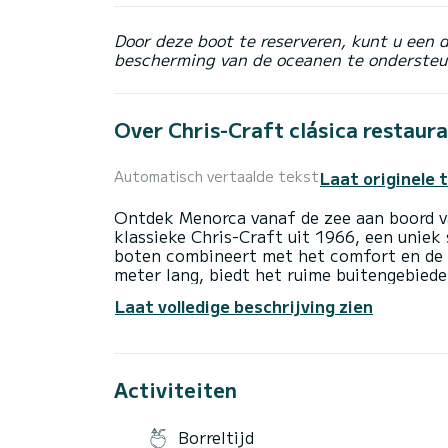
Door deze boot te reserveren, kunt u een 
bescherming van de oceanen te ondersteu
Over Chris-Craft clásica restaur
Laat originele 
Automatisch vertaalde tekst
Ontdek Menorca vanaf de zee aan boord va
klassieke Chris-Craft uit 1966, een uniek
boten combineert met het comfort en de ve
meter lang, biedt het ruime buitengebied
comfortabele cockpit aan de achterkant, 
Laat volledige beschrijving zien
en de beste baaien van het eiland te bez
slaapgedeelte aan de voorkant, een binne
gedurende de hele ervaring. Uitgerust met
veilige en comfortabele navigatie, perfe
Activiteiten
totale rust. Ideaal voor: • Privé-excursies 
vieringen • Exclusieve ervaringen op zee. 
schipper, wat ruimte en een gepersonalise
Borreltijd
van Mahón, met routes aangepast aan de 