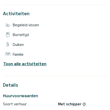
picknick mogelijk,
vissen mogelijk op aanvraag
Vintage boot, 115 pk, maximale snelheid 10 knopen, zeer
Activiteiten
veilig voor kinderen, zonnebaden op het dak
Max. 6 passagiers
Aanbevolen tijden: ochtend
Begeleid vissen
Borreltijd
Duiken
Familie
Toon alle activiteiten
Details
Huurvoorwaarden
Soort verhuur
Met schipper