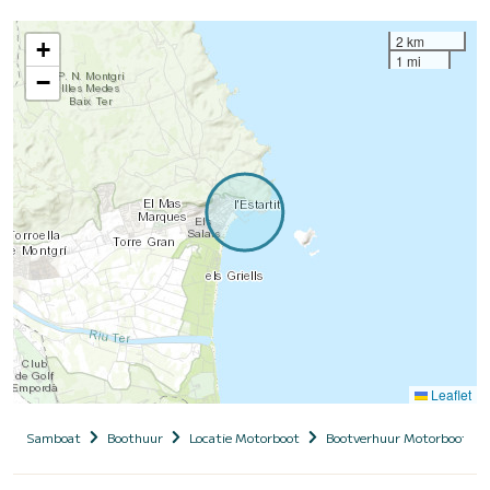
2 km
+
1 mi
−
Leaflet
Samboat
Boothuur
Locatie Motorboot
Bootverhuur Motorboot me