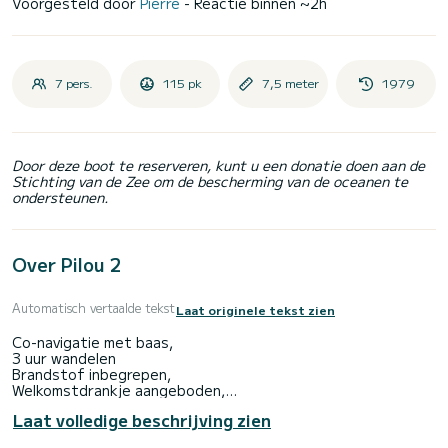
Voorgesteld door
Pierre
- Reactie binnen ~2h
7 pers.
115 pk
7,5 meter
1979
Door deze boot te reserveren, kunt u een donatie doen aan de
Stichting van de Zee om de bescherming van de oceanen te
ondersteunen.
Over Pilou 2
Automatisch vertaalde tekst
Laat originele tekst zien
Co-navigatie met baas,
3 uur wandelen
Brandstof inbegrepen,
Welkomstdrankje aangeboden,
Entreekaartje voor het natuurpark aangeboden
Laat volledige beschrijving zien
Bezoek aan de baaien en zwemmen met de vissen op de
Medes-eilanden,