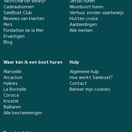
Yachtcharter bedrijf
Jetski huren
Cadeaubonnen
Woonboot huren
SamBoat Club
Verhuur zonder vaarbewijs
Reviews van klanten
Hutten cruise
Pers
Aanbiedingen
Fondation de la Mer
Alle merken
Ervaringen
Blog
Waar kan ik een boot huren
Hulp
Marseille
Algemene hulp
Arcachon
Hoe werkt Samboat?
Hyères
Contact
La Rochelle
Beheer mijn cookies
Corsica
Kroatië
Baléaren
Alle bestemmingen