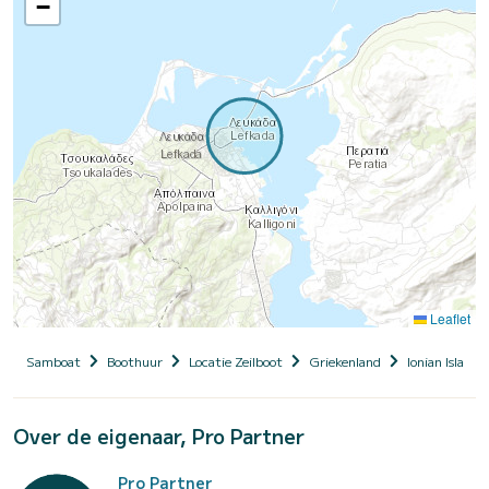
−
Leaflet
Samboat
Boothuur
Locatie Zeilboot
Griekenland
Ionian Islands
Over de eigenaar, Pro Partner
Pro Partner