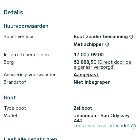
meter is het uw beste bondgenoot om een uitzonderlijke
vakantie op het water door te brengen in de omgeving van
Details
Port de Lefkada
Voor uw comfort heeft Astro 2 toiletten met een douche
Huurvoorwaarden
Deze boot is uitgerust met een Furling grootzeil en een
Soort verhuur
Boot zonder bemanning
Furling genua. Het beschikt over de volgende uitrusting:
Automatische piloot, Luidsprekers.
Met schipper
Neem gerust contact met ons op voor een offerte, u wordt
In- en uitchecktijden:
17:00 / 09:00
Borg
$2 888,50
(Direct door de
eigenaar verzorgd)
Annuleringsvoorwaarden
Aangepast
Brandstof
Niet inbegrepen
Boot
Type boot
Zeilboot
Model
Jeanneau - Sun Odyssey
440
Lees meer over dit model
Laat alle details zien