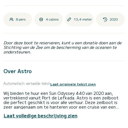
8 pers.
4 cabins
13,4 meter
2020
Door deze boot te reserveren, kunt u een donatie doen aan de
Stichting van de Zee om de bescherming van de oceanen te
ondersteunen.
Over Astro
Automatisch vertaalde tekst
Laat originele tekst zien
Wij bieden te huur een Sun Odyssey 440 van 2020 aan,
vertrekkend vanuit Port de Lefkada. Astro is een zeilboot
die perfect geschikt is voor alle verhuur. Deze zeilboot is
zeer aangenaam om te hanteren voor een cruise van een
week of langer.
Laat volledige beschrijving zien
De boot heeft 4 volledig uitgeruste hut(ten) en een
capaciteit van 8 personen. Met een totale lengte van 13