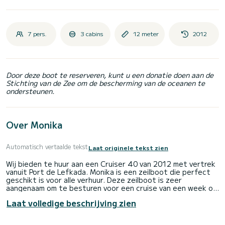
7 pers.
3 cabins
12 meter
2012
Door deze boot te reserveren, kunt u een donatie doen aan de
Stichting van de Zee om de bescherming van de oceanen te
ondersteunen.
Over Monika
Automatisch vertaalde tekst
Laat originele tekst zien
Wij bieden te huur aan een Cruiser 40 van 2012 met vertrek
vanuit Port de Lefkada. Monika is een zeilboot die perfect
geschikt is voor alle verhuur. Deze zeilboot is zeer
aangenaam om te besturen voor een cruise van een week of
langer.
Laat volledige beschrijving zien
De boot heeft 3 volledig uitgeruste hut(ten) en een
capaciteit van 6 personen. Met een totale lengte van 12