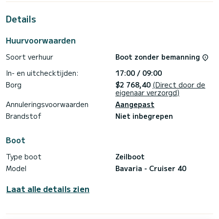
meter is het uw beste bondgenoot om een uitzonderlijke
vakantie op het water door te brengen in de omgeving van
Details
Port de Lefkada
Deze Cruiser 40 is uitgerust met 2 toiletten met een
Huurvoorwaarden
douche.
Soort verhuur
Boot zonder bemanning
Deze boot is uitgerust met een Furling grootzeil en een
Furling genua. Het beschikt over de volgende uitrusting:
In- en uitchecktijden:
17:00 / 09:00
Buitenboordmotor, Luidsprekers.
Borg
$2 768,40
(Direct door de
Neem gerust contact met ons op voor een offerte, u wordt
eigenaar verzorgd)
Annuleringsvoorwaarden
Aangepast
Brandstof
Niet inbegrepen
Boot
Type boot
Zeilboot
Model
Bavaria - Cruiser 40
Laat alle details zien