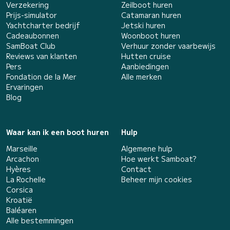
Verzekering
Zeilboot huren
Prijs-simulator
Catamaran huren
Yachtcharter bedrijf
Jetski huren
Cadeaubonnen
Woonboot huren
SamBoat Club
Verhuur zonder vaarbewijs
Reviews van klanten
Hutten cruise
Pers
Aanbiedingen
Fondation de la Mer
Alle merken
Ervaringen
Blog
Waar kan ik een boot huren
Hulp
Marseille
Algemene hulp
Arcachon
Hoe werkt Samboat?
Hyères
Contact
La Rochelle
Beheer mijn cookies
Corsica
Kroatië
Baléaren
Alle bestemmingen