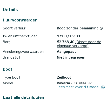
meter is het uw beste bondgenoot om een uitzonderlijke
vakantie op het water door te brengen in de omgeving van
Details
Port de Lefkada
Voor uw comfort heeft Mattina 1 toilet met een douche
Huurvoorwaarden
Deze boot is uitgerust met een Furling grootzeil en een
Soort verhuur
Boot zonder bemanning
Furling genua. Het beschikt over de volgende uitrusting:
Buitenboordmotor, Luidsprekers, Bluetooth-verbinding.
In- en uitchecktijden:
17:00 / 09:00
Wij nodigen u uit om rechtstreeks via het platform een
Borg
$2 768,40
(Direct door de
offerte aan te vragen, wij nemen dan contact met u op met
eigenaar verzorgd)
Annuleringsvoorwaarden
Aangepast
Brandstof
Niet inbegrepen
Boot
Type boot
Zeilboot
Model
Bavaria - Cruiser 37
Lees meer over dit model
Laat alle details zien