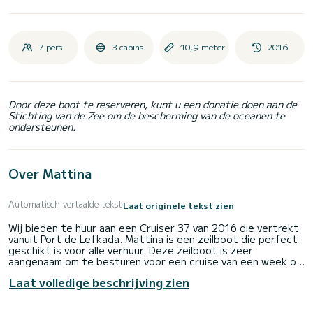
7 pers.
3 cabins
10,9 meter
2016
Door deze boot te reserveren, kunt u een donatie doen aan de
Stichting van de Zee om de bescherming van de oceanen te
ondersteunen.
Over Mattina
Automatisch vertaalde tekst
Laat originele tekst zien
Wij bieden te huur aan een Cruiser 37 van 2016 die vertrekt
vanuit Port de Lefkada. Mattina is een zeilboot die perfect
geschikt is voor alle verhuur. Deze zeilboot is zeer
aangenaam om te besturen voor een cruise van een week of
langer.
Laat volledige beschrijving zien
De boot heeft 3 volledig uitgeruste hut(ten) en een
capaciteit van 6 personen. Met een totale lengte van 11