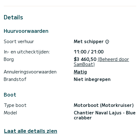
Boegschroef, Toilet, Warm water, Doucheruimte Italiaans en
keuken.
Details
opties voor een halve of hele dag
zonsondergangen
Huurvoorwaarden
EXTRA voor boeking:
SKIPPER kapitein 200: € 250
Soort verhuur
Met schipper
dagbrandstof: € 350
< br>< br>Tot ziens voor een volgende cruise!
In- en uitchecktijden:
11:00 / 21:00
Borg
$3 460,50
(Beheerd door
SamBoat)
Annuleringsvoorwaarden
Matig
Brandstof
Niet inbegrepen
Boot
Type boot
Motorboot (Motorkruiser)
Model
Chantier Naval Lajus - Blue
crabber
Laat alle details zien