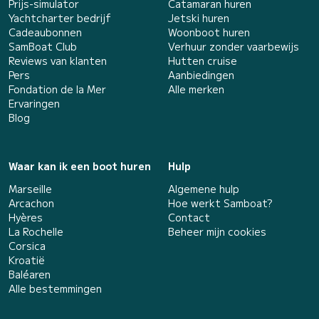
Prijs-simulator
Catamaran huren
Yachtcharter bedrijf
Jetski huren
Cadeaubonnen
Woonboot huren
SamBoat Club
Verhuur zonder vaarbewijs
Reviews van klanten
Hutten cruise
Pers
Aanbiedingen
Fondation de la Mer
Alle merken
Ervaringen
Blog
Waar kan ik een boot huren
Hulp
Marseille
Algemene hulp
Arcachon
Hoe werkt Samboat?
Hyères
Contact
La Rochelle
Beheer mijn cookies
Corsica
Kroatië
Baléaren
Alle bestemmingen