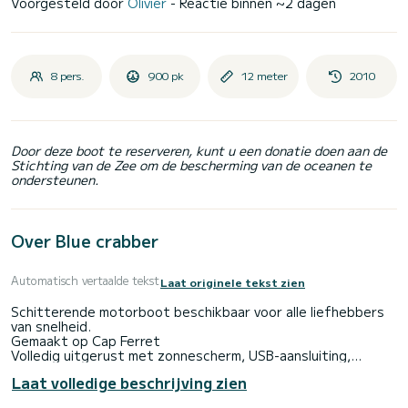
Voorgesteld door
Olivier
- Reactie binnen ~2 dagen
8 pers.
900 pk
12 meter
2010
Door deze boot te reserveren, kunt u een donatie doen aan de
Stichting van de Zee om de bescherming van de oceanen te
ondersteunen.
Over Blue crabber
Automatisch vertaalde tekst
Laat originele tekst zien
Schitterende motorboot beschikbaar voor alle liefhebbers
van snelheid.
Gemaakt op Cap Ferret
Volledig uitgerust met zonnescherm, USB-aansluiting,
ligstoel, GPS, marifoon, elektrische zwemtrap Douche,
Laat volledige beschrijving zien
zoetwater, koelkast, wastafel, tafel, 220V stopcontact,
Dekdouche, Dieptemeter, Elektrische ankerlier,