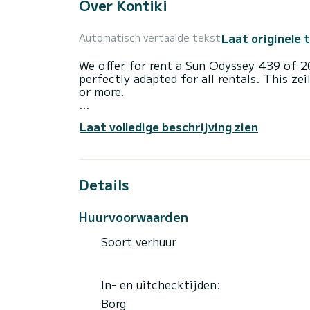
Over Kontiki
Laat originele 
Automatisch vertaalde tekst
We offer for rent a Sun Odyssey 439 of 20
perfectly adapted for all rentals. This ze
or more.
The boat has 4 cabins with all comfort an
Laat volledige beschrijving zien
of 13 meters, it will be your best ally to
surroundings of Lávrio
Voor uw comfort heeft Kontiki 2 toilette
Details
Deze boot is uitgerust met een Furling ma
uitrusting: Automatische piloot.
Huurvoorwaarden
We invite you to request a quote directly 
Soort verhuur
best offers.
In- en uitchecktijden:
Borg