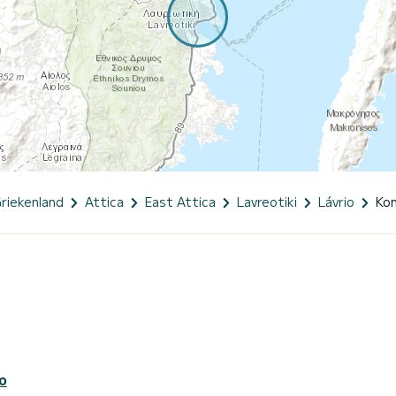
riekenland
Attica
East Attica
Lavreotiki
Lávrio
Kon
o