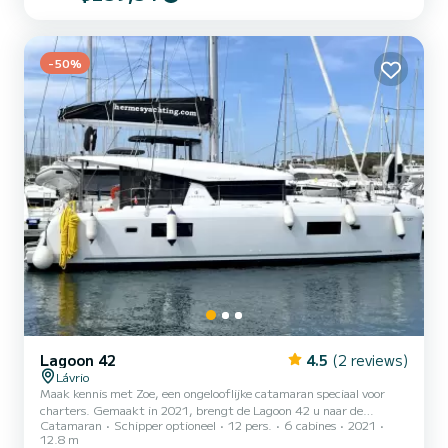
uitzonderlijke vakantie op het water door te brengen in de
omgeving van Lávrio Deze Dufour 390 Grand Large is uitgerust
met 3 toiletten met een douche. Deze boot is uitgerust m...
-50%
Lagoon 42
4.5
(2 reviews)
Lávrio
Maak kennis met Zoe, een ongelooflijke catamaran speciaal voor
charters. Gemaakt in 2021, brengt de Lagoon 42 u naar de
Catamaran
Schipper optioneel
12 pers.
6 cabines
2021
mooiste ankerplaatsen in Lávrio. De boot heeft 6 volledig
12.8 m
uitgeruste hut(ten) en een capaciteit van 12 personen. Met een