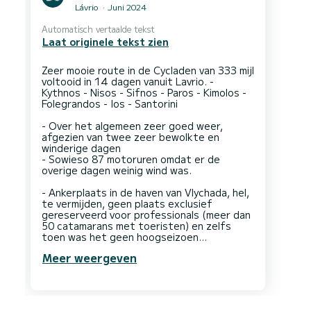
Lávrio
Juni 2024
Automatisch vertaalde tekst
Laat originele tekst zien
Zeer mooie route in de Cycladen van 333 mijl
voltooid in 14 dagen vanuit Lavrio. -
Kythnos - Nisos - Sifnos - Paros - Kimolos -
Folegrandos - Ios - Santorini
- Over het algemeen zeer goed weer,
afgezien van twee zeer bewolkte en
winderige dagen
- Sowieso 87 motoruren omdat er de
overige dagen weinig wind was.
- Ankerplaats in de haven van Vlychada, hel,
te vermijden, geen plaats exclusief
gereserveerd voor professionals (meer dan
50 catamarans met toeristen) en zelfs
Meer weergeven