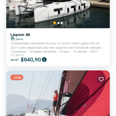
Lagoon 46
Lávrio
Ongelooflijke catamaran te huur in Lávrio. Deze Lagoon 46 uit
2021 is een ideale boot voor een vakantie met familie of vrienden. U
Catamaran
Schipper optioneel
12 pers.
4 cabines
2021
gaat een uitzonderlijke cruise maken op deze catamaran van 14
13.99 m
meter. U kunt maximaal 12 passagiers ontvangen tijdens het
$840,90
vanaf
cruisen en profiteren van de 4 hutten met totaal comfort. Voor uw
comfort heeft Sea Star 4 toiletten met douche Het heeft de
volgende apparatuur: Automatische piloot, Luidsprekers,
Dekdouche, Watermaker, Elektrische lier, Buitenkoelkast. Wij...
-25%