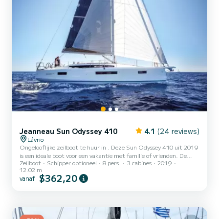
Jeanneau Sun Odyssey 410
4.1
(24 reviews)
Lávrio
Ongelooflijke zeilboot te huur in . Deze Sun Odyssey 410 uit 2019
is een ideale boot voor een vakantie met familie of vrienden. De
Zeilboot
Schipper optioneel
8 pers.
3 cabines
2019
boot heeft 3 volledig uitgeruste hutten en een capaciteit van 8
12.02 m
personen. Met een totale lengte van 12 meter is het uw beste
$362,20
vanaf
bondgenoot om een uitzonderlijke vakantie op het water door te
brengen in de omgeving van Voor uw comfort heeft TBA 2 toiletten
met een douche Deze boot is uitgerust met een volledig gelat
grootzeil en een rolgenua. Het heeft de volgend...