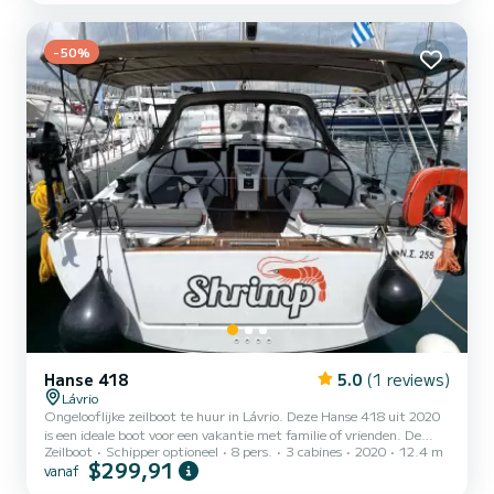
hutten met totaal comfort. Voor uw comfort heeft Libre 4
toiletten met een douche Deze boot is uitgerust me...
-50%
Hanse 418
5.0
(1 reviews)
Lávrio
Ongelooflijke zeilboot te huur in Lávrio. Deze Hanse 418 uit 2020
is een ideale boot voor een vakantie met familie of vrienden. De
Zeilboot
Schipper optioneel
8 pers.
3 cabines
2020
12.4 m
boot heeft 3 volledig uitgeruste hut(ten) en een capaciteit van 8
$299,91
vanaf
personen. Met een totale lengte van 12 meter is het uw beste
bondgenoot om een uitzonderlijke vakantie op het water door te