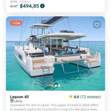
2018
13.6 m
cruise on this catamaran of 14 meters. You will be able to
$494,85
vanaf
accommodate up to 12 passengers when cruising and take
advantage of its 4 cabins with total comfort. Dit Bali 4.5 is
uitgerust met4 toilets met douche. Deze boot is uitgerust met
een Full batten mainsai...
-10%
Lagoon 43
4.6
(72 reviews)
Lávrio
Catamaran for rent in Lávrio. This Lagoon 43 built in 2026 offers
an excellent quality for its price for a cruise of a few days or even a