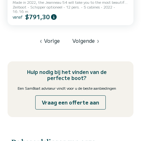
Made in 2022, the Jeanneau 54 will take you to the most beautiful
Zeilboot
Schipper optioneel
12 pers.
5 cabines
2022
anchorages in Lávrio. You are going to have an exceptional cruise on
16.16 m
this zeilboot of 16 meters. You will be able to accommodate up to
$791,30
vanaf
14 passengers when cruising and take advantage of its 5 cabins
with total comfort. Dit Jeanneau 54 is uitgerust met3 toilets met
douche. Deze boot is uitgerust met een Furling mains...
‹
Vorige
Volgende
›
Hulp nodig bij het vinden van de
perfecte boot?
Een SamBoat adviseur vindt voor u de beste aanbiedingen
Vraag een offerte aan