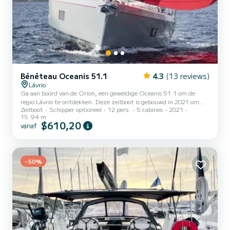
Bénéteau Oceanis 51.1
4.3
(13 reviews)
Lávrio
Ga aan boord van de Orion, een geweldige Oceanis 51.1 om de
regio Lávrio te ontdekken. Deze zeilboot is gebouwd in 2021 om
Zeilboot
Schipper optioneel
12 pers.
5 cabines
2021
volledig comfort en prestaties op zee te garanderen. De boot heeft
15.94 m
5 hutten met totaal comfort en een capaciteit van 12 passagiers.
$610,20
vanaf
Met een totale lengte van 16 meter en 110 pk, zal het uw beste
vriend zijn bij het doorbrengen van buitengewone vakanties op de
wateren van Lávrio Voor uw comfort heeft Orion 3 toiletten met
een douche Deze boot is uitgerust met een rolgrootzei...
-50%