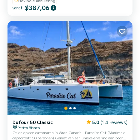
Flexibele annulering
bereikbaar zijn per zee. Vaar de oceaan op in een prachtig nieuw
$387,06
zeiljacht uit 2019 en met alle benodigde uitrusting. Je kunt
vanaf
kiezen om te eten aan de eettafel of die in de kuip beschermd
tegen de zon door de bimini, en daarna verfri...
Dufour 50 Classic
5.0
(14 reviews)
Pasito Blanco
Zeilen op een catamaran in Gran Canaria - Paradise Cat (Maximale
capaciteit: 50 personen) Geniet van een unieke ervaring aan boord