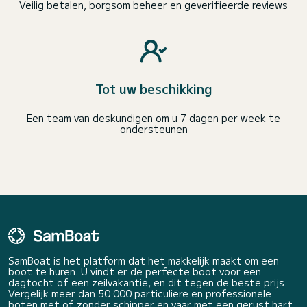
Veilig betalen, borgsom beheer en geverifieerde reviews
Tot uw beschikking
Een team van deskundigen om u 7 dagen per week te
ondersteunen
SamBoat is het platform dat het makkelijk maakt om een
boot te huren. U vindt er de perfecte boot voor een
dagtocht of een zeilvakantie, en dit tegen de beste prijs.
Vergelijk meer dan 50 000 particuliere en professionele
boten met of zonder schipper en vaar met een gerust hart