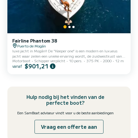
Fairline Phantom 38
Puerto de Mogán
luxe jacht in Mogán!! De "Keeper one" is een modern en luxueus
jacht waar zeilen een unieke ervaring wordt, de zuidwestkust van
Motorboot
Schipper verplicht
10 pers.
375 PK
2000
12 m
Gran Canaria leert kennen, indrukwekkende kliffen, verborgen
$901,21
vanaf
baaien en stranden ziet dromen . ALLES inbegrepen in de prijs: -
Een sappig menu: barbecue, salades, gerimpelde aardappelen,
Canarische mojo en seizoensfruit. Drankjes: sangria, wijn, bier,
frisdrank, water en sappen. - BTW/IGI - Verzekering - Benzine - We
hebben snorkeluitrusting aan boord. Watersporten b...
Hulp nodig bij het vinden van de
perfecte boot?
Een SamBoat adviseur vindt voor u de beste aanbiedingen
Vraag een offerte aan