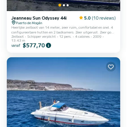
Jeanneau Sun Odyssey 44i
5.0
(10 reviews)
Puerto de Mogán
Heerlijke zeilboot van 14 meter, zeer ruim, comfortabel en snel. 4
configureerbare hutten en 2 badkamers. Zeer uitgerust. Zeer goed
Zeilboot
Schipper verplicht
12 pers.
4 cabines
2009
verzorgd.
13.43 m
$577,70
vanaf