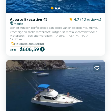
Abbate Executive 42
4.7
(12 reviews)
Mogán
Geniet van een perfecte dag aan boord van onze elegante, ruime,
krachtige en snelle motorboot, uitgerust met alle comfort voor een
Motorboot
Schipper verplicht
9 pers.
737 PK
1991
perfecte dagtocht langs de charmante kust van Gran Canaria en
12.75 m
zijn romantische stranden. Een tijd van volledige ontspanning,
Flexibele annulering
zwemmen in een kristalheldere zee en het ontdekken van
$606,59
verborgen baaien. De enorme kussens aan de boeg en het
vanaf
achterschip maken het mogelijk om comfortabel te zonnen, zelfs
bij hoge snelheden. Vraag naar alles wat niet in onze programma's is
o...