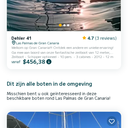
Dehler 41
4.7
(3 reviews)
Las Palmas de Gran Canaria
Welkom op Gran Canaria!!! Ontdek een andere en unieke ervaring!
Ga mee aan boord van onze fantastische zeilboot van 12 meter,
Zeilboot
Schipper optioneel
10 pers.
3 cabines
2012
12 m
waar maximaal 10 personen mee kunnen (inclusief de schipper). Wij
$456,38
vanaf
bieden u het beste van nautische ervaringen. Zowel voor groepen
(familie of vrienden) als om je partner te verrassen. Wij bieden deze
boot aan met of zonder schipper. U kunt genieten van eindeloze
ervaringen: - Ontdek de fantastische kust van een van de eilanden
(afhankelijk van de dagen waarop u...
Dit zijn alle boten in de omgeving
Misschien bent u ook geïnteresseerd in deze
beschikbare boten rond Las Palmas de Gran Canaria!