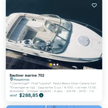
| - Details om speciale momenten te creëren: | - Paddle Surf om
te...
Bayliner marine 702
Maspalomas
*Chartertype*: Privé *Locatie*: Pasito Blanco (Gran Canaria Sur)
*Ervaringen en tijd: • Dagcharter 5 uur / € 550: < br>Van 13.00
Motorboot
Schipper verplicht
6 pers.
225 PK
2016
7 m
tot 18.00 uur Vertrek vanuit de haven van Pasito Blanco naar Anfi
$288,85
vanaf
Bay (inclusief benzine) * Zonsondergangervaring 2:30 uur / € 250:
Van 16.30 uur tot 19.00 uur Vertrek vanuit de haven van Pasito
Blanco naar El Pajar (benzine inbegrepen) Niet inbegrepen*: -
Bemanning (schipper en matroos + € 100) Inbegrepen *: -