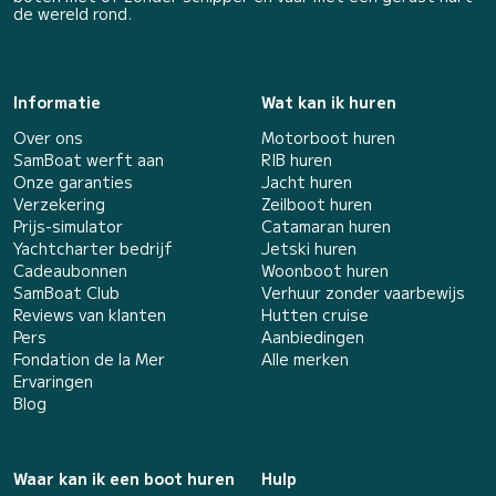
de wereld rond.
Informatie
Wat kan ik huren
Over ons
Motorboot huren
SamBoat werft aan
RIB huren
Onze garanties
Jacht huren
Verzekering
Zeilboot huren
Prijs-simulator
Catamaran huren
Yachtcharter bedrijf
Jetski huren
Cadeaubonnen
Woonboot huren
SamBoat Club
Verhuur zonder vaarbewijs
Reviews van klanten
Hutten cruise
Pers
Aanbiedingen
Fondation de la Mer
Alle merken
Ervaringen
Blog
Waar kan ik een boot huren
Hulp