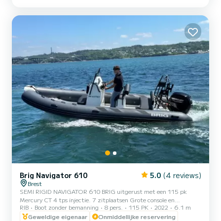
kwaliteiten die gezocht worden in een visboot
Brig Navigator 610
5.0
(4 reviews)
Brest
SEMI RIGID NAVIGATOR 610 BRIG uitgerust met een 115 pk
Mercury CT 4 tps injectie. 7 zitplaatsen Grote console en
RIB
Boot zonder bemanning
8 pers.
115 PK
2022
6.1 m
verstevigde stoel Grote 3-zits achterbank Navigatieverlichting Roll
Barr < br>Gps / Garmin dieptemeter 7 p. USB-aansluiting
Geweldige eigenaar
Onmiddellijke reservering