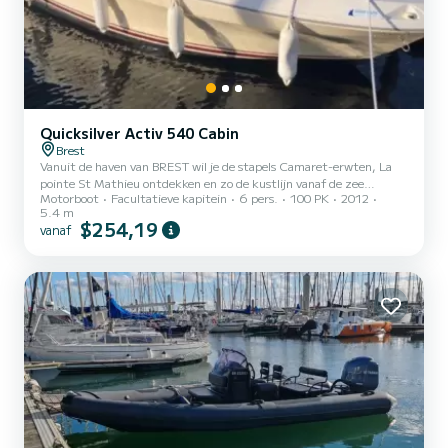
Quicksilver Activ 540 Cabin
Brest
Vanuit de haven van BREST wil je de stapels Camaret-erwten, La
pointe St Mathieu ontdekken en zo de kustlijn vanaf de zee
Motorboot
Facultatieve kapitein
6 pers.
100 PK
2012
bewonderen. Organiseer een familie-uitje, ontdek uitgeruste
5.4 m
visplekken met vrienden of familie. Aangenaam en geruststellend,
$254,19
vanaf
deze QuickSilver 540-boot is uitgerust met een Mercury-motor
van 100 pk, geen zorgen meer over zeewaardigheid, een gedrag van
de meest maritieme QuickSilver 540 cabine biedt plaats aan
maximaal 6 personen aan boord