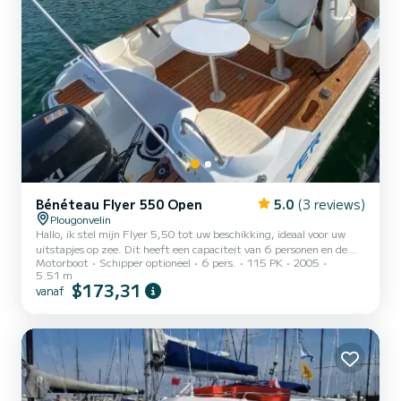
Bénéteau Flyer 550 Open
5.0
(3 reviews)
Plougonvelin
Hallo, ik stel mijn Flyer 5,50 tot uw beschikking, ideaal voor uw
uitstapjes op zee. Dit heeft een capaciteit van 6 personen en de
Motorboot
Schipper optioneel
6 pers.
115 PK
2005
kustvergunning is vereist. Het bevat alle uitrusting die door de
5.51 m
wetgeving wordt gevraagd om veilig te kunnen varen. Andere
$173,31
vanaf
uitrusting: -Groot zonnedek voor -achtertafel -hengelhouders -
GPS-sonar -Zwemtrap Motorisatie SUZUKI 115 pk 4-takt injectie
Motor verbruikt weinig brandstof. De boot bevindt zich in
Bertheaume en wordt op de drijvende steiger...