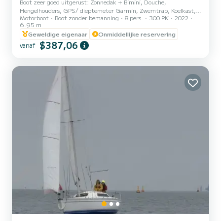
Boot zeer goed uitgerust: Zonnedak + Bimini, Douche,
Hengelhouders, GPS/ dieptemeter Garmin, Zwemtrap, Koelkast,
Motorboot
Boot zonder bemanning
8 pers.
300 PK
2022
Skistok, USB-aansluiting, Kitchenette, Zonnebed vooraan, Actieve
6.95 m
trim, Fusion autoradio, Picknic tafel, Flaps.
Geweldige eigenaar
Onmiddellijke reservering
$387,06
vanaf