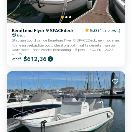
Bénéteau Flyer 9 SPACEdeck
5.0
(1 reviews)
Brest
Stap aan boord van de Beneteau Flyer 9 SPACEDeck, een moderne,
ruime en veelzijdige boot, ideaal om optimaal te genieten van uw
Motorboot
Boot zonder bemanning
6 pers.
400 PK
2023
dagen op zee. Of u nu wilt gaan varen, watersporten wilt
9.1 m
beoefenen, vissen of gewoon ontspannen voor anker wilt liggen,
$612,36
vanaf
deze Flyer 9 voldoet aan al uw wensen. Uitgerust met twee Suzuki
200 HP APX motoren (400 HP totaal), biedt hij opmerkelijke
prestaties, comfortabele navigatie en uitstekende stabiliteit.
Comfort aan boord Groot omvormbaar zonnedek vooraan met
zithoek...