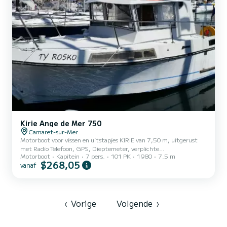
Kirie Ange de Mer 750
Camaret-sur-Mer
Motorboot voor vissen en uitstapjes KIRIE van 7,50 m, uitgerust
met Radio Telefoon, GPS, Dieptemeter, verplichte
Motorboot
Kapitein
7 pers.
101 PK
1980
7.5 m
kustbewapening, toilet. Keuken met stromend water, salon met
$268,05
vanaf
tafel, gasfornuis, radio CD, koffiezetapparaat.
‹
Vorige
Volgende
›