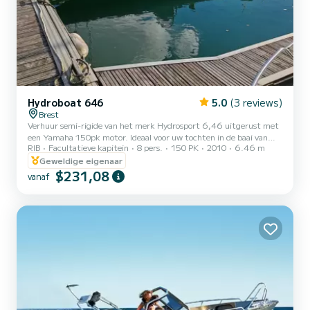
Hydroboat 646
5.0
(3 reviews)
Brest
Verhuur semi-rigide van het merk Hydrosport 6,46 uitgerust met
een Yamaha 150pk motor. Ideaal voor uw tochten in de baai van
RIB
Facultatieve kapitein
8 pers.
150 PK
2010
6.46 m
Brest en vissen. Garmin 12 inch dieptemeter. Vhf. Fusion
autoradio.
Geweldige eigenaar
$231,08
vanaf