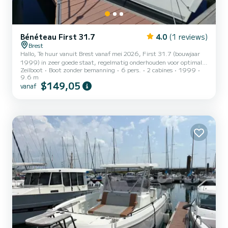
Bénéteau First 31.7
4.0
(1 reviews)
Brest
Hallo, Te huur vanuit Brest vanaf mei 2026, First 31.7 (bouwjaar
1999) in zeer goede staat, regelmatig onderhouden voor optimale
Zeilboot
Boot zonder bemanning
6 pers.
2 cabines
1999
prestaties en veiligheid. Kenmerken van de zeilboot: Halfhoog
9.6 m
arsenaal, ideaal voor sereen varen. Geschikt voor solo- of
$149,05
vanaf
bemanningsprogramma's. Perfect voor snelle cruises. Volledige
inventaris beschikbaar op aanvraag. Routes en ontdekkingen: De
baai van Brest en de Iroisezee: Geniet van een kustnavigatie met
prachtige landschappen, van wilde baaien tot steile...