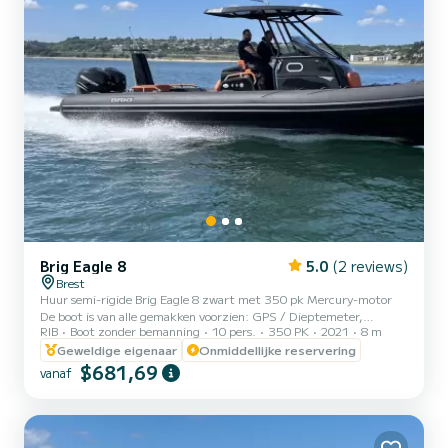
Brig Eagle 8
5.0
(2 reviews)
Brest
Huur semi-rigide Brig Eagle 8 zwart met 350 pk Mercury-motor
De boot is van alle gemakken voorzien: GPS / Dieptemeter,
RIB
Boot zonder bemanning
10 pers.
350 PK
2021
8 m
marifoon, Bluetooth-luidsprekers, LED, elektrisch toilet met
zwartwaterreserve, ligstoel, T-Top. , dekdouche, zoetwaterreserve
Geweldige eigenaar
Onmiddellijke reservering
en elektrische gids. Vertrek en terugkomst zijn aan de kade op mijn
$681,69
vanaf
locatie in de Château Marina. Toegang tot toiletten en douches
indien nodig. Mogelijkheid om u te voorzien van een gesleepte boei.
Brandstof wordt gefactureerd per verbruikte liter...