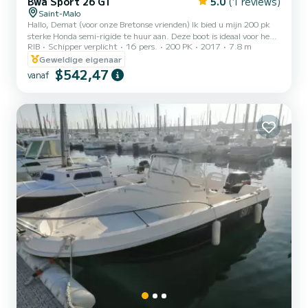
Bwa Sport 26 GT
5.0
(1 reviews)
Saint-Malo
Hallo, Demat (voor onze Bretonse vrienden) Ik bied u mijn 200 pk
sterke Honda semi-rigide te huur aan. Deze boot is ideaal voor het
RIB
Schipper verplicht
16 pers.
200 PK
2017
7.8 m
ontdekken van onze Falklandkusten, het eiland de Cezembre, Fort
de la Conchee, Fort Duguesclin, Cancale... Als houder van een
Geweldige eigenaar
professioneel schipperscertificaat en oorspronkelijk uit Malouin, ken
$542,47
vanaf
ik perfect de kusten, de getijden, en sites aangepast aan al uw
wensen. Ik help u graag mijn regio, zijn landschappen en natuurlijk
zijn specialiteiten te ontdekken (pa...