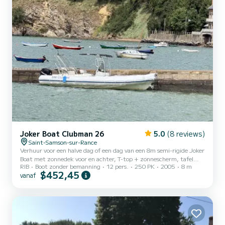
Joker Boat Clubman 26
5.0
(8 reviews)
Saint-Samson-sur-Rance
Verhuur voor een halve dag of een dag van een 8m semi-rigide Joker
Boat met zonnedek voor en achter, T-top + zonnescherm, tafel
RIB
Boot zonder bemanning
12 pers.
250 PK
2005
8 m
voor uw aperitieven en lunch met de mogelijkheid tot het huren
$452,45
vanaf
van een multi-activiteitenplank. Doorgang door de Chatelier-
sluizen om te varen op de Rance Maritime. Van haven naar haven
varen voor een koffie, lunch aan de Rance met zwempauzes en
zonnebaden in kleine baaien of door de Rance-dam te passeren voor
zeevaart naar bijvoorbeeld het eiland Cézembre, de eilandeng...