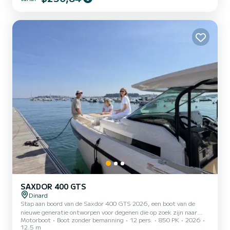
Rance-vallei, de baai van St-Malo, de eilanden Cézembre en Ebihens
te ontdekken. Ik kan u begeleiden als professionele schipper tijdens
uw verhuur. Dienst apart gefactureerd, te betalen bij vertrek. In
dit geval is de huurder niet verpl...
SAXDOR 400 GTS
Dinard
Stap aan boord van de Saxdor 400 GTS 2026, een boot van de
nieuwe generatie ontworpen voor degenen die op zoek zijn naar
Motorboot
Boot zonder bemanning
12 pers.
850 PK
2026
prestaties, comfort, ruimte en een geweldige vaarervaring. Met
12.5 m
zijn moderne design, sportieve romp en grote open ruimtes biedt