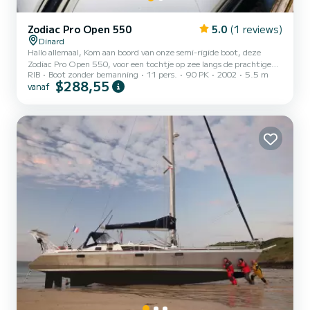
Zodiac Pro Open 550
5.0
(1 reviews)
Dinard
Hallo allemaal, Kom aan boord van onze semi-rigide boot, deze
Zodiac Pro Open 550, voor een tochtje op zee langs de prachtige
RIB
Boot zonder bemanning
11 pers.
90 PK
2002
5.5 m
Smaragdkust of op de Rance. De capaciteit aan boord is maximaal
$288,55
vanaf
11 personen, 6 tot 8 om comfortabel te zijn. Deze gemakkelijk te
hanteren boot is ideaal voor uw uitstapjes met familie of vrienden.
De lancering vindt plaats in Dinard. U kunt een dag of meerdere
dagen de zee op. De boot is perfect om u de stranden en
landschappen te laten ontdekken, zonder te vergeten naar...