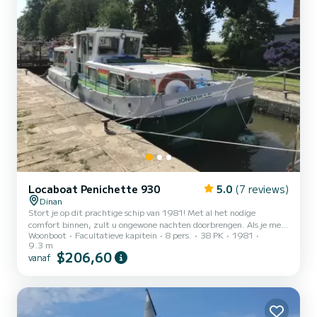
Locaboat Penichette 930
5.0
(7 reviews)
Dinan
Stort je op dit prachtige schip van 1981! Met al het nodige
comfort binnen, zult u ongewone nachten doorbrengen. Als je meer
Woonboot
Facultatieve kapitein
8 pers.
38 PK
1981
informatie nodig hebt, aarzel dan niet om me te contacteren via
9.3 m
SamBoat-berichten! Tot snel, hoop ik!
$206,60
vanaf