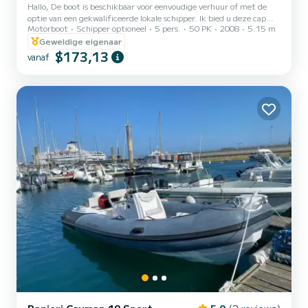
Hallo, De boot is beschikbaar voor eenvoudige verhuur of met de
optie van een gekwalificeerde lokale schipper. Ik bied u deze cap
Motorboot
Schipper optioneel
5 pers.
50 PK
2008
5.15 m
camarat 515 gemotoriseerd met een 4-takt 50 pk te huur aan.
Suzuki-motor. Deze boot is ideaal om onze Falklandkusten, het
Geweldige eigenaar
eiland Cezembre, Fort de la Conchee, Fort Duguesclin, Cancale...
$173,13
vanaf
de oevers van de Rance te ontdekken. U kunt zelfs tot aan Dinan
gaan. Het zal uw geweldige zeevisreizen met familie of vrienden
bevredigen dankzij de gecombineerde Garmin GPS-s...