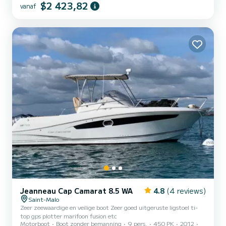
$2 423,82
vanaf
het een ideale ervaring voor een luxe dag op zee, of het nu met
familie, vrienden of voor een exclusieve privé-uitje is. Dit model
onderscheidt zich door zijn open-air karakter, zeer vloeiend
dekplan en inklapbare zijterrassen die aanzienlijk meer rui...
Jeanneau Cap Camarat 8.5 WA
4.8
(4 reviews)
Saint-Malo
Zeer zeewaardige en veilige boot Zeer goed uitgeruste ligstoel ti-
top gps plotter marifoon fusion etc
Motorboot
Boot zonder bemanning
9 pers.
450 PK
2012