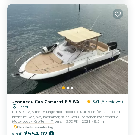
pad te gaan rond Bretagne of verder weg. Het heeft volledige
energie-autonomie en alle apparatuur die nuttig is voor...
Jeanneau Cap Camarat 8.5 WA
5.0
(3 reviews)
Dinard
Dit is een 8,5 meter lange motorboot die u alle comfort aan boord
biedt: keuken, wc, badkamer, salon voor 8 personen (waaronder de
Motorboot
Kapitein
7 pers.
350 PK
2021
8.5 m
kapitein), zonnedek, enzovoort ... De Smaragdkust is een van de
mooiste van Frankrijk, met zijn talrijke eilanden die elk een
Flexibele annulering
paradijselijke bestemming zijn voor een dagje uit. Ik vaar al 25 jaar
$554,02
vanaf