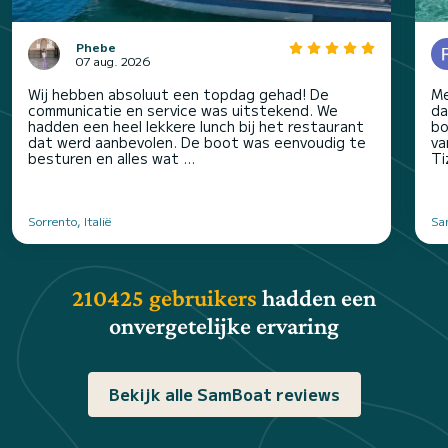
Phebe
07 aug. 2026
Wij hebben absoluut een topdag gehad! De
Me
communicatie en service was uitstekend. We
da
hadden een heel lekkere lunch bij het restaurant
bo
dat werd aanbevolen. De boot was eenvoudig te
va
besturen en alles wat ...
Ti
Sorrento, Italië
San
210425 gebruikers
hadden een
onvergetelijke ervaring
Bekijk alle SamBoat reviews