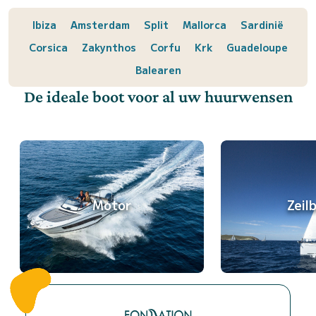
Ibiza
Amsterdam
Split
Mallorca
Sardinië
Corsica
Zakynthos
Corfu
Krk
Guadeloupe
Balearen
De ideale boot voor al uw huurwensen
Motor
Zeil