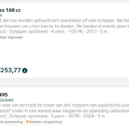
s 168 cc
on
n worden gehuurd met vaarbewijs of een schipper. We bieden al enkele jaren luxe bootverhuurdiensten aan. U kunt
ertrouwen om u het beste te bieden. We bieden al enkele jaren
oot
Schipper optioneel
4 pers.
105 PK
2017
5 m
n zijn Categorie C en gecertificeerd met CE. Veiligheidsuitrusting wordt aan u verstrekt
ige eigenaar
voor een geweldige rit met onze boten. Ons gesp
$253,77
495
Goúves
je voor om versteld te staan van het toppunt van aquatische lu
ezelf onder in een wereld waar elegantie en opwinding samenkom
oot
Schipper optioneel
5 pers.
30 PK
2024
5 m
glijdt, omarmd door het strakke ontwerp en de geavanceerde ken
ele annulering
Zonder vergunning
abele stoelen is de COBRA 495 meer dan alleen een boot: het is
e...