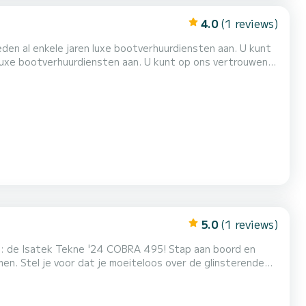
4.0
(1 reviews)
 luxe bootverhuurdiensten aan. U kunt op ons vertrouwen
ecialiseerde team zal u alle noodzakelijke kennis bijbrengen om een ech...
5.0
(1 reviews)
xe: de Isatek Tekne '24 COBRA 495! Stap aan boord en
en. Stel je voor dat je moeiteloos over de glinsterende
merken van dit meesterwerk. Met zijn ruime dek en
 een toevluchtsoord voor ontspanning en avontuur. Of u