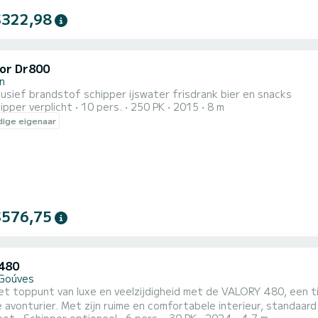
$322,98
or Dr800
on
clusief brandstof schipper ijswater frisdrank bier en snacks
ipper verplicht
10 pers.
250 PK
2015
8 m
ige eigenaar
$576,75
 480
Goúves
et toppunt van luxe en veelzijdigheid met de VALORY 480, een ti
avonturier. Met zijn ruime en comfortabele interieur, standaar