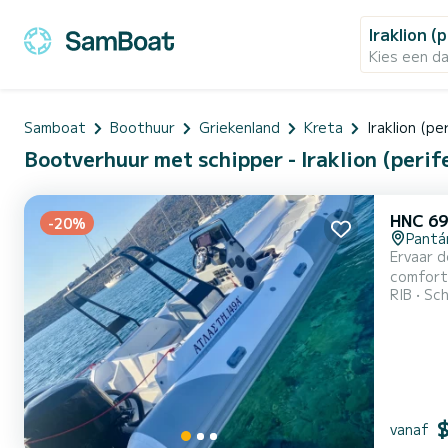
Iraklion (
Kies een d
Samboat
Boothuur
Griekenland
Kreta
Iraklion (pe
Bootverhuur met schipper - Iraklion (perif
HNC 69
-20%
Pantá
Ervaar 
comfort 
RIB
Sch
het land
ervaring
vanaf