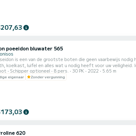
$207,63
on poeeidon bluwater 565
onisos
eidon is een van de grootste boten die geen vaarbewijs nodig h
h, koelkast, luifel en alles wat u nodig heeft voor uw veiligheid
oot
Schipper optioneel
8 pers.
30 PK
2022
5.65 m
022)
ige eigenaar
Zonder vergunning
$173,03
Proline 620