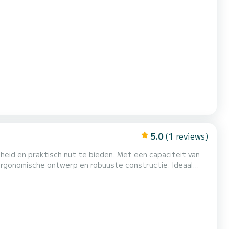
5.0
(1 reviews)
gheid en praktisch nut te bieden. Met een capaciteit van
e ergonomische ontwerp en robuuste constructie. Ideaal
rt, waardoor het de enige boot in zijn categorie is die