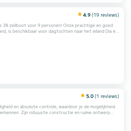
4.9
(19 reviews)
ne 38 zeilboot voor 9 personen! Onze prachtige en goed
and, is beschikbaar voor dagtochten naar het eiland Dia en
(Santorini, Paros, Milos, etc.) en de Dodekanesos
e richtingstabiliteit. Het sturen van de boot laat g...
5.0
(1 reviews)
igheid en absolute controle, waardoor je de mogelijkheid
 verkennen. Zijn robuuste constructie en ruime ontwerp
varen - of het nu gaat om ontspannen duiken of meer
g die aan elke behoefte voldoet, geeft deze boot je de...