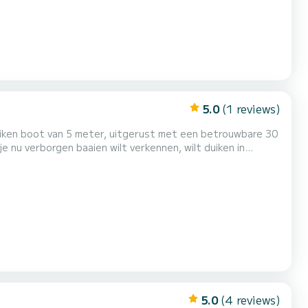
5.0
(1 reviews)
uiken boot van 5 meter, uitgerust met een betrouwbare 30
e nu verborgen baaien wilt verkennen, wilt duiken in
 deze boot is de perfecte keuze. Stabiel, comfortabel en
uur te plannen met veiligheid en vertrouwen. Idea...
5.0
(4 reviews)