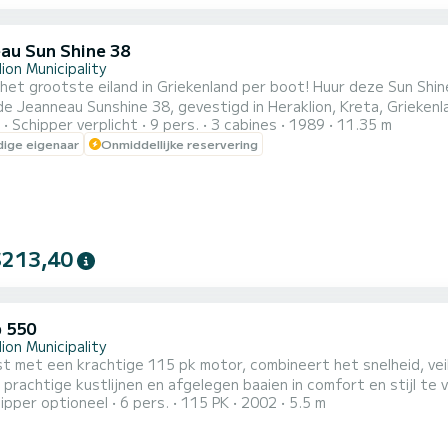
au Sun Shine 38
ion Municipality
het grootste eiland in Griekenland per boot! Huur deze Sun Shi
e Jeanneau Sunshine 38, gevestigd in Heraklion, Kreta, Griekenl
Schipper verplicht
9 pers.
3 cabines
1989
11.35 m
egen stranden, en ook voor meerdaagse cruises naar de Cycladen 
ige eigenaar
Onmiddellijke reservering
aia, Rodos, etc.) Onder zeil heeft de Sun Shine 38 een uitstekend
$213,40
b 550
ion Municipality
t met een krachtige 115 pk motor, combineert het snelheid, veil
prachtige kustlijnen en afgelegen baaien in comfort en stijl te
ipper optioneel
6 pers.
115 PK
2002
5.5 m
et ideaal voor groepen die krachtige momenten op zee willen er
aartse" trips. Met ruime ruimtes voor ontspanning en uitrustin