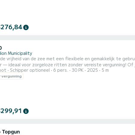
$276,84
0
ion Municipality
e vrijheid van de zee met een flexibele en gemakkelijk te gebr
 — ideaal voor zorgeloze ritten zonder vereiste vergunning! Of j
oot
Schipper optioneel
6 pers.
30 PK
2025
5 m
elder water of gewoon van de zon wilt genieten met je vrienden,
 vergunning
ijk te hanteren, biedt het je de autonomie om je eigen zeeavont
$299,91
 Topgun