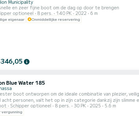
ion Municipality
 snelle en zeer fijne boot om de dag op door te brengen
ipper optioneel
8 pers.
140 PK
2022
6 m
ige eigenaar
Onmiddellijke reservering
$346,05
on Blue Water 185
nassa
ester boot ontworpen om de ideale combinatie van plezier, veili
 acht personen, valt het op in zijn categorie dankzij zijn slimm
oot
Schipper optioneel
8 pers.
30 PK
2025
5.6 m
ilie-uitjes of watersporten, biedt het hoge stabiliteit en comfo
 vergunning
id zo effectief combineert met plezier.