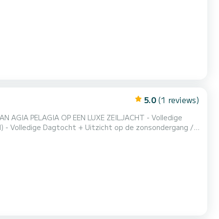
og maar het begin. We hebben de VALORY 480 naar nieuwe
ini-top voor schaduwrijke ontspanning, een handige
5.0
(1 reviews)
 PELAGIA OP EEN LUXE ZEILJACHT - Volledige
l) - Volledige Dagtocht + Uitzicht op de zonsondergang /
tot 14 gasten geldt een toeslag van 230 euro