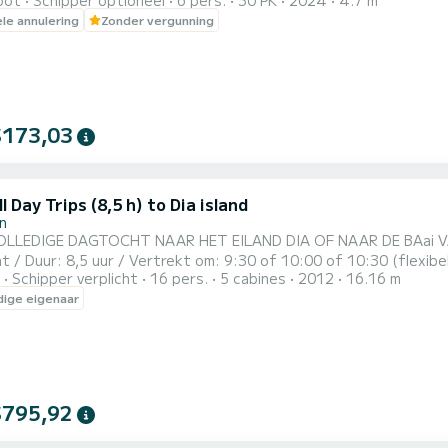
oot
Schipper optioneel
6 pers.
30 PK
2024
4.7 m
 de VALORY 480 een ongeëvenaarde vaarervaring. Maar dat is n
ele annulering
Zonder vergunning
 gebracht met een reeks opwindende extra's, waaronder een Bim
...
$173,03
ll Day Trips (8,5 h) to Dia island
on
OLLEDIGE DAGTOCHT NAAR HET EILAND DIA OF NAAR DE BAai VAN AGIA
 / Duur: 8,5 uur / Vertrekt om: 9:30 of 10:00 of 10:30 (flexibe
Schipper verplicht
16 pers.
5 cabines
2012
16.16 m
Vertrekt om: 11:30 of 12:00 of 12:30 (flexibel) * Het zeiljacht kan tot 16 gasten huisvesten. De prijs die wordt
ige eigenaar
even geldt voor groepen tot 10 gasten. * Voor groepen van 11 
edrag -...
$795,92