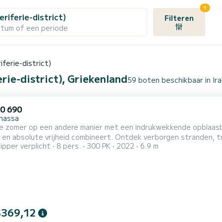
1
periferie-district)
Filteren
atum of een periode
riferie-district)
erie-district), Griekenland
59 boten beschikbaar in Irak
0 690
nassa
de zomer op een andere manier met een indrukwekkende opblaasb
en absolute vrijheid combineert. Ontdek verborgen stranden, tu
ipper verplicht
8 pers.
300 PK
2022
6.9 m
 kunt bereiken. Met voldoende ruimte voor je gezelschap, ergon
 die varieert van ontspannen cruisen tot dynamisch varen in absol
$369,12