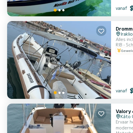
vanaf
Dromm
Irakli
Alles in
RIB
Sch
Geweld
vanaf
Valory
Káto 
Ervaar h
moderne 