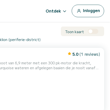
Inloggen
Ontdek
Toon kaart
lion (periferie-district)
5.0
(1 reviews)
oot van 6,9 meter met een 300 pk-motor die kracht,
rquoise wateren en afgelegen baaien die je nooit vanaf
omisch design en hoge prestaties, biedt de boot een
ute veiligheid.