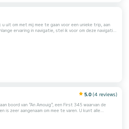
k u uit om met mij mee te gaan voor een unieke trip, aan
nlange ervaring in navigatie, stel ik voor om deze navigatie-
nan-archipel, en deel te nemen aan de manoeuvres aan
5.0
(4 reviews)
t aan boord van "An Amouig", een First 345 waarvan de
zeer aangenaam om mee te varen. U kunt alle
 zeiler, er
t 2 hutten (voor- en achterkant), een toiletruimte, een mooie keuken...