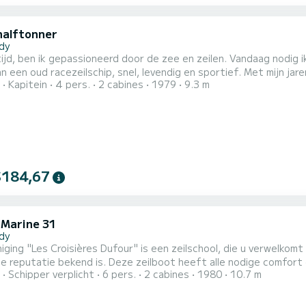
halftonner
dy
tijd, ben ik gepassioneerd door de zee en zeilen. Vandaag nodig i
n een oud racezeilschip, snel, levendig en sportief. Met mijn jare
Kapitein
4 pers.
2 cabines
1979
9.3 m
 te delen in de baai van Loctudy, de Moutons-eilanden en de Glé
$184,67
 Marine 31
dy
iging "Les Croisières Dufour" is een zeilschool, die u verwelkom
e reputatie bekend is. Deze zeilboot heeft alle nodige comfort en is 
Schipper verplicht
6 pers.
2 cabines
1980
10.7 m
er de vereniging "Les Croisières Dufour" op sociale media vinden!! Of u nu een beginner bent of een ervaren
staat een plek voor u klaar aan boord! Muchu heef