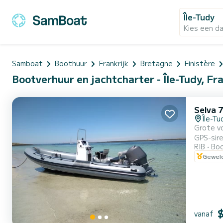
Île-Tudy
Kies een d
Samboat
Boothuur
Frankrijk
Bretagne
Finistère
Bootverhuur en jachtcharter - Île-Tudy, Fr
Selva 
Île-Tu
Grote vo
GPS-sire
RIB
Boo
Geweld
vanaf