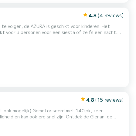
4.8
(4 reviews)
 te volgen, de AZURA is geschikt voor kinderen. Het
hikt voor 3 personen voor een siësta of zelfs een nacht.
irene met groot scherm waarmee u in alle gemoedsrust een
s de AZURA de perfecte boot voor het beoefenen van trekspor...
4.8
(15 reviews)
eerd met 140 pk, zeer
gheid en kan ook erg snel zijn. Ontdek de Glenan, de
van een buitengewone kustlijn vrienden.