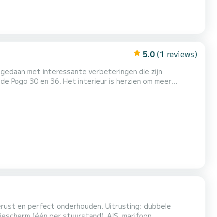
5.0
(1 reviews)
w gedaan met interessante verbeteringen die zijn
erieur is herzien om meer
koelbox, ontvochtiger, warm water. De elektriciteit,
en behoren tot de meest geavanceerde en gemakkelijk te
ect onderhouden. Uitrusting: dubbele
iescherm (één per stuurstand), AIS, marifoon,