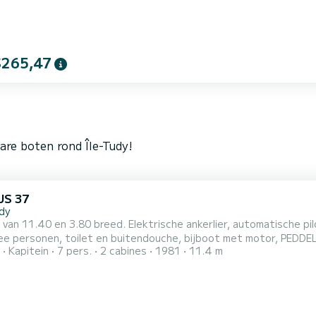
$265,47
are boten rond Île-Tudy!
US 37
dy
 van 11.40 en 3.80 breed. Elektrische ankerlier, automatische pilo
ee personen, toilet en buitendouche, bijboot met motor, PEDDE
Kapitein
7 pers.
2 cabines
1981
11.4 m