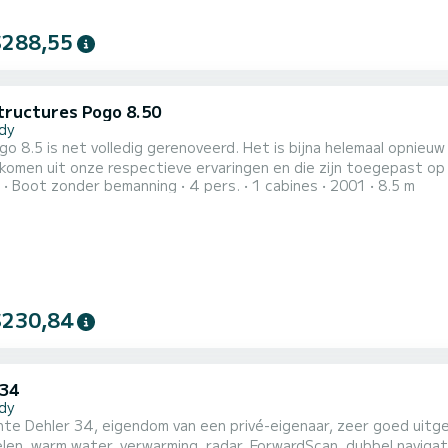
$288,55
tructures Pogo 8.50
dy
o 8.5 is net volledig gerenoveerd. Het is bijna helemaal opnieu
en uit onze respectieve ervaringen en die zijn toegepast op de Pogo 30 en 36. Het int
Boot zonder bemanning
4 pers.
1 cabines
2001
8.5 m
gelijkheden en comfort te bieden om te navigeren of te koken: 
ing, USB-poort, evenals alle navigatie-instrumenten zijn nieuw 
...
$230,84
 34
dy
e Dehler 34, eigendom van een privé-eigenaar, zeer goed uitgerust en perf
len, warm water, verwarming, radar, ForwardScan, dubbel navigat