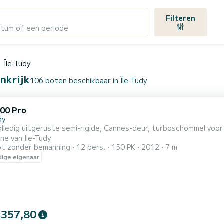
Filteren
atum of een periode
Île-Tudy
ankrijk
106 boten beschikbaar in Île-Tudy
700 Pro
dy
lledig uitgeruste semi-rigide, Cannes-deur, turboschommel voor
ne van Ile-Tudy
t zonder bemanning
12 pers.
150 PK
2012
7 m
ige eigenaar
$357,80