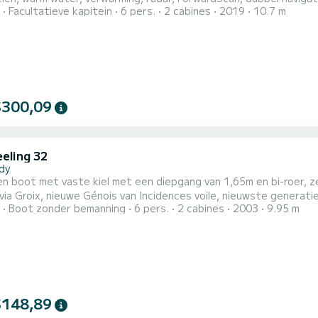
Facultatieve kapitein
6 pers.
2 cabines
2019
10.7 m
elektrische ankerlier. De boot heeft twee tweepersoonscabines (voor en achter), een bijboot met
motor, een zwemplateau, een kuipzeil voor voor anker gaan en g
egerich...
$300,09
eeling 32
dy
en boot met vaste kiel met een diepgang van 1,65m en bi-roer, z
e via Groix, nieuwe Génois van Incidences voile, nieuwste generati
Boot zonder bemanning
6 pers.
2 cabines
2003
9.95 m
n zonnepaneel
$148,89