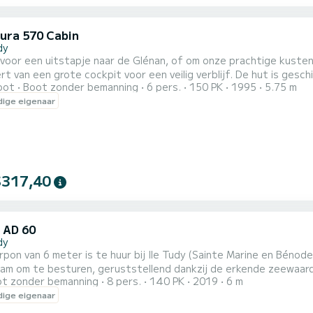
zura 570 Cabin
dy
voor een uitstapje naar de Glénan, of om onze prachtige kusten
rt van een grote cockpit voor een veilig verblijf. De hut is gesc
oot
Boot zonder bemanning
6 pers.
150 PK
1995
5.75 m
r aangename boot om in te leven en te navigeren met zijn GPS-s
ige eigenaar
reis kunt maken. Uitgerust met zijn 150 pk EFI Yamaha-motor, i
$317,40
 AD 60
dy
 van 6 meter is te huur bij Ile Tudy (Sainte Marine en Bénodet ook mogelijk) Gemotoris
m om te besturen, geruststellend dankzij de erkende zeewaardi
t zonder bemanning
8 pers.
140 PK
2019
6 m
 stranden van Ile Tudy, vis en geniet met uw gezin of uw gezin 
ige eigenaar