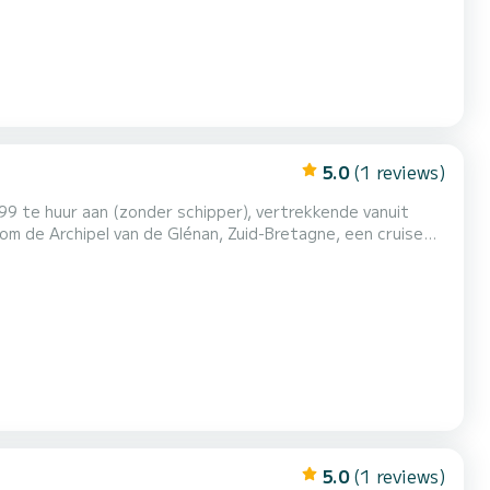
5.0
(1 reviews)
99 te huur aan (zonder schipper), vertrekkende vanuit
l om de Archipel van de Glénan, Zuid-Bretagne, een cruise
rpen door Philippe
d voor echte zeilliefhebbers; het is 9,50 meter l...
5.0
(1 reviews)