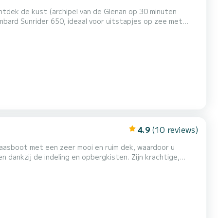
mbard Sunrider 650, ideaal voor uitstapjes op zee met
bo swing helm (voor getrokken boei: tegen meerprijs)....
4.9
(10 reviews)
laasboot met een zeer mooi en ruim dek, waardoor u
de indeling en opbergkisten. Zijn krachtige,
van watersporten zoals tubing, wakeboarden of waterskiën
el en functioneel ingericht en goed uitgerust: grote achterbank, stuurm...