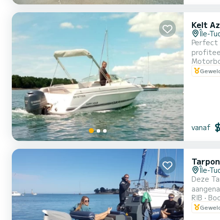
Kelt A
Île-Tu
Perfect 
profitee
Motorb
Een zee
Geweld
vanaf
Tarpon
Île-Tu
Deze Tarpon
aangenaa
RIB
Boo
Odet, de
Geweld