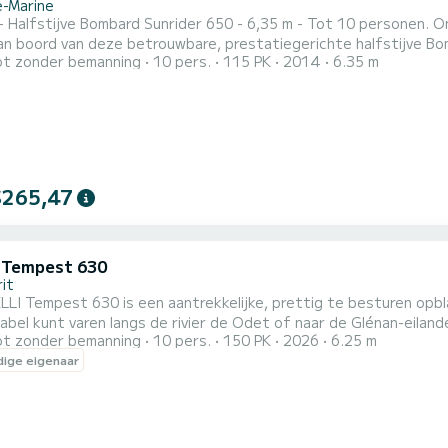
e-Marine
stijve Bombard Sunrider 650 - 6,35 m - Tot 10 personen. Ontdek de kust (archipel van de Glenan op 30 minuten
an boord van deze betrouwbare, prestatiegerichte halfstijve Bo
t zonder bemanning
10 pers.
115 PK
2014
6.35 m
maximaal 10 personen (ideaal 8 personen voor meer comfort). Vermogen: 115
pk Yamaha. Uitrusting: GPS/sonar, opbergruimte, zonnedek voor, tur
$265,47
i Tempest 630
it
LLI Tempest 630 is een aantrekkelijke, prettig te besturen opb
el kunt varen langs de rivier de Odet of naar de Glénan-eilanden dankzij 
t zonder bemanning
10 pers.
150 PK
2026
6.25 m
en stille Yamaha 150pk motor stelt u in staat om de sensaties 
ige eigenaar
te ervaren (optioneel verkrijgbaar). Zeer comfortab