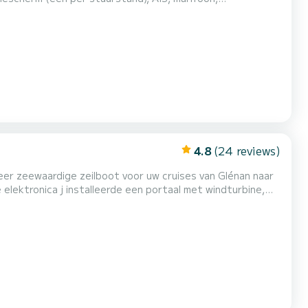
rote kuipkussens voor uitstekend comfort voor anker gaan.
4.8
(24 reviews)
eer zeewaardige zeilboot voor uw cruises van Glénan naar
e elektronica j installeerde een portaal met windturbine,