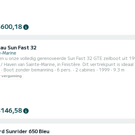
$600,18
au Sun Fast 32
e-Marine
en u onze volledig gerenoveerde Sun Fast 32 GTE zeilboot uit 19
/ Haven van Sainte-Marine, in Finistère. Dit vertrekpunt is ideaa
Boot zonder bemanning
6 pers.
2 cabines
1999
9.3 m
 van Bretagne, het Kanaal, of naar Zuid-Groot-Brittannië te ontdekken. De Sun Fast 32, ontwo
 vergunning
is een race-cruiseschip gebouwd door de werf Jeanneau en bedoel
$146,58
d Sunrider 650 Bleu