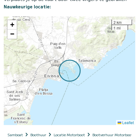
Nauwkeurige locatie:
2 km
+
1 mi
−
Leaflet
Samboat
Boothuur
Locatie Motorboot
Bootverhuur Motorboot me