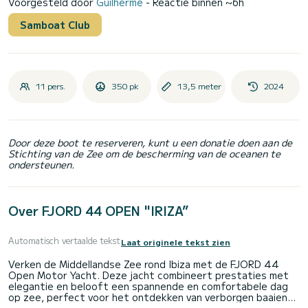
Voorgesteld door
Guilherme
- Reactie binnen ~6h
Samboat Club
11 pers.
350 pk
13,5 meter
2024
Door deze boot te reserveren, kunt u een donatie doen aan de
Stichting van de Zee om de bescherming van de oceanen te
ondersteunen.
Over FJORD 44 OPEN "IRIZA”
Automatisch vertaalde tekst
Laat originele tekst zien
Verken de Middellandse Zee rond Ibiza met de FJORD 44
Open Motor Yacht. Deze jacht combineert prestaties met
elegantie en belooft een spannende en comfortabele dag
op zee, perfect voor het ontdekken van verborgen baaien
en prachtige stranden.