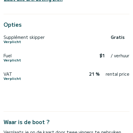
Opties
Supplément skipper
Gratis
Verplicht
Fuel
$1
/ verhuur
Verplicht
VAT
21 %
rental price
Verplicht
Waar is de boot ?
Verplaats je op de kaart door twee vingers te gebruiken