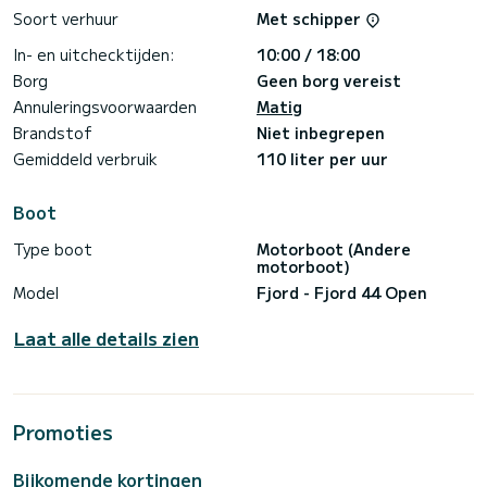
* Een normale dag varen naar Formentera duurt tussen 1,5
Soort verhuur
Met schipper
en 2,5 uur.
In- en uitchecktijden:
10:00 / 18:00
EXTRA'S / AANVULLENDE DIENSTEN (gelieve te informeren):
Borg
Geen borg vereist
SEABOB F5s
Annuleringsvoorwaarden
Matig
Brandstof
Niet inbegrepen
Gemiddeld verbruik
110 liter per uur
Boot
Type boot
Motorboot (Andere
motorboot)
Model
Fjord - Fjord 44 Open
Laat alle details zien
Promoties
Bijkomende kortingen