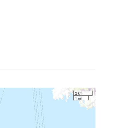
2 km
1 mi