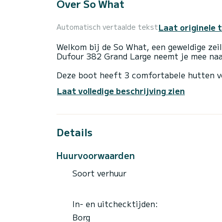
Over So What
Laat originele 
Automatisch vertaalde tekst
Welkom bij de So What, een geweldige zei
Dufour 382 Grand Large neemt je mee naa
Deze boot heeft 3 comfortabele hutten v
lengte en een motorvermogen van 40 PK is
Laat volledige beschrijving zien
onvergetelijke vaarvakantie in de omgevin
So What beschikt over 2 toiletten voor 
Details
Deze boot is uitgerust met een rolgrootzei
met de volgende apparatuur: Autopilot, B
Huurvoorwaarden
Op aanvraag informatie of een boeking ma
aanvragen". Een medewerker van SamBoat s
Soort verhuur
In- en uitchecktijden:
Borg