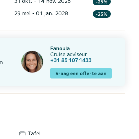
31 okt. - 14 nov. 2026
-25%
29 mei - 01 jan. 2028
-25%
Fanoula
Cruise adviseur
+31 85 107 1433
om
Vraag een offerte aan
Tafel