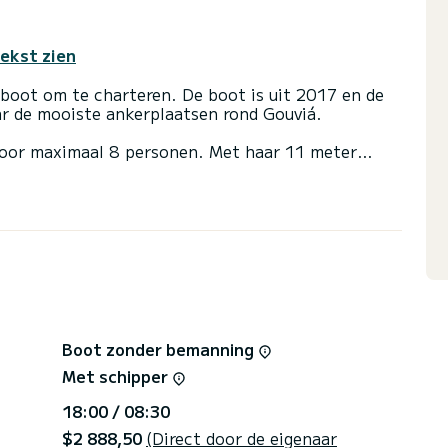
tekst zien
lboot om te charteren. De boot is uit 2017 en de
r de mooiste ankerplaatsen rond Gouviá.
oor maximaal 8 personen. Met haar 11 meter
 het schip de ideale metgezel voor een
g van Gouviá.
uw comfort met douche
l en een rolgenua. Het is onder andere uitgerust
uitenluidsprekers, Dekdouche.
ken, klikt u op. Klik op de knop "Offerte
tuurt u een persoonlijke aanbieding met de best
Boot zonder bemanning
Met schipper
18:00 / 08:30
$2 888,50
(Direct door de eigenaar