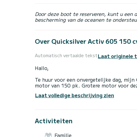
Door deze boot te reserveren, kunt u een 
bescherming van de oceanen te ondersteu
Over Quicksilver Activ 605 150 c
Laat originele 
Automatisch vertaalde tekst
Hallo,
Te huur voor een onvergetelijke dag, mijn
motor van 150 pk. Grotere motor voor de
Laat volledige beschrijving zien
Het is een ideale boot voor dagtochten op
goedgekeurd voor 7 personen.
Hij is uitgerust met een zonnescherm waa
Activiteiten
een ligweide aan de voorkant kunt u bruin
De boot bevindt zich in de haven van Sain
Saint-Tropez ontdekken, de mooiste jachte
Familie