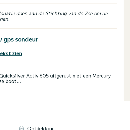
donatie doen aan de Stichting van de Zee om de
nen.
v gps sondeur
tekst zien
 Quicksilver Activ 605 uitgerust met een Mercury-
ze boot
 zee met familie of vrienden. De boot is
rdoor u bij mooi weer overdekt kunt blijven. Op
en en genieten van de navigatie.
t Raphael of Fréjus. Van daaruit kunt u de Golf van
n ter wereld bekijken, de kanalen van Port-
Ontdekking