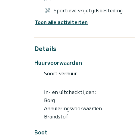
Grimaud, de baaien van Issambres, de Est
zwemmen in een van de mooiste wateren in 
Sportieve vrijetijdsbesteding
eilanden, de baai van Antibe...
Toon alle activiteiten
Bootlicentie VEREIST
Prijs voor meerdere dagen op aanvraag
Als u Als u meer informatie wilt, kunt u 
Details
Huurvoorwaarden
Soort verhuur
In- en uitchecktijden:
Borg
Annuleringsvoorwaarden
Brandstof
Boot