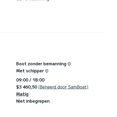
erel, het strand van Pampelonne ontdekken. Ga
de Middellandse Zee bij Kaap Tailla, de Lérins-
mij een bericht sturen via het SamBoat-platform.
Boot zonder bemanning
Met schipper
09:00 / 18:00
$3 460,50
(Beheerd door SamBoat)
Matig
Niet inbegrepen