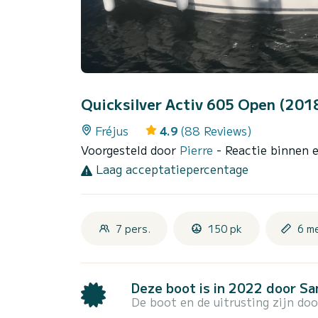
Quicksilver Activ 605 Open (201
Fréjus
4.9
(88 Reviews)
Voorgesteld door
Pierre
- Reactie binnen 
Laag acceptatiepercentage
7 pers.
150 pk
6 m
Deze boot is in 2022 door S
De boot en de uitrusting zijn do