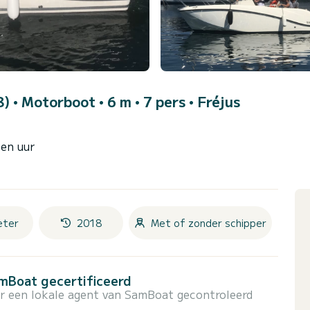
8)
• Motorboot • 6 m • 7 pers •
Fréjus
een uur
eter
2018
Met of zonder schipper
amBoat gecertificeerd
or een lokale agent van SamBoat gecontroleerd