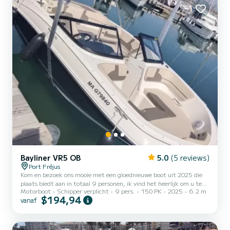
Pamplonne...
Bayliner VR5 OB
5.0
(5 reviews)
Port Fréjus
Kom en bezoek ons mooie met een gloednieuwe boot uit 2025 die
plaats biedt aan in totaal 9 personen, ik vind het heerlijk om u te
Motorboot
Schipper verplicht
9 pers.
150 PK
2025
6.2 m
plezieren en met mijn 30 jaar ervaring in de scheepvaart zal ik goed
$194,94
vanaf
voor uw hele familie zorgen, of het nu gaat om een dagtocht, een
halve dag, een zonsondergang of vuurwerk, ik kijk ernaar uit u te
ontvangen, gezellige en muzikale sfeer