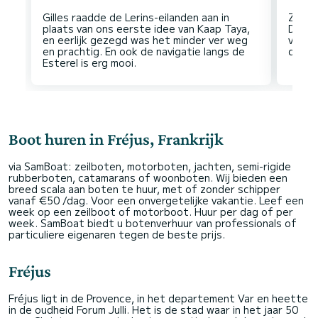
Gilles raadde de Lerins-eilanden aan in
Zee M
plaats van ons eerste idee van Kaap Taya,
Doe e
en eerlijk gezegd was het minder ver weg
vul de
en prachtig. En ook de navigatie langs de
Boot huren in Fréjus, Frankrijk
via SamBoat: zeilboten, motorboten, jachten, semi-rigide
rubberboten, catamarans of woonboten. Wij bieden een
breed scala aan boten te huur, met of zonder schipper
vanaf €50 /dag. Voor een onvergetelijke vakantie. Leef een
week op een zeilboot of motorboot. Huur per dag of per
week. SamBoat biedt u botenverhuur van professionals of
particuliere eigenaren tegen de beste prijs.
Fréjus
Fréjus ligt in de Provence, in het departement Var en heette
in de oudheid Forum Julli. Het is de stad waar in het jaar 50