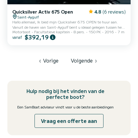
Quicksilver Activ 675 Open
4.8
(6 reviews)
Saint-Aygulf
Hallo allemaal, Ik bied mijn Quicksilver 675 OPEN te huur aan.
Vanuit de haven van Saint-Aygulf bent u ideaal gelegen tussen het
Motorboot
Facultatieve kapitein
8 pers.
150 PK
2016
7 m
Esterel-massief tot aan Cannes, evenals de Golf van Saint-Tropez
$392,19
vanaf
en de omgeving. Recente boot van 7,00m met weinig vaaruren.
Het is uitgerust met een 150pk 4-takt motor, die efficiëntie en
zuinigheid combineert. De opties die u zullen bekoren: - Grote
cabine - GPS / dieptemeter - Zonnedek voor - Dekdouche (zoet
water) - Groot RVS zonnezeil dat de helft van de boot...
‹
Vorige
Volgende
›
Hulp nodig bij het vinden van de
perfecte boot?
Een SamBoat adviseur vindt voor u de beste aanbiedingen
Vraag een offerte aan