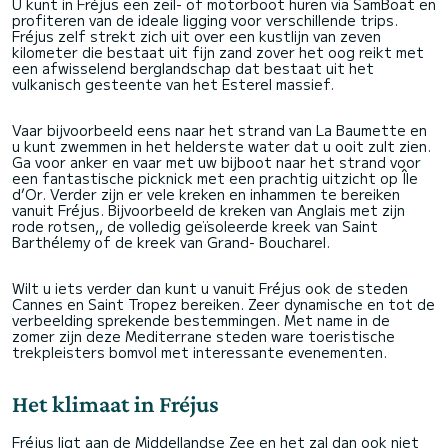
U kunt in Fréjus een zeil- of motorboot huren via SamBoat en
profiteren van de ideale ligging voor verschillende trips.
Fréjus zelf strekt zich uit over een kustlijn van zeven
kilometer die bestaat uit fijn zand zover het oog reikt met
een afwisselend berglandschap dat bestaat uit het
vulkanisch gesteente van het Esterel massief.
Vaar bijvoorbeeld eens naar het strand van La Baumette en
u kunt zwemmen in het helderste water dat u ooit zult zien.
Ga voor anker en vaar met uw bijboot naar het strand voor
een fantastische picknick met een prachtig uitzicht op Île
d’Or. Verder zijn er vele kreken en inhammen te bereiken
vanuit Fréjus. Bijvoorbeeld de kreken van Anglais met zijn
rode rotsen,, de volledig geïsoleerde kreek van Saint
Barthélemy of de kreek van Grand- Boucharel.
Wilt u iets verder dan kunt u vanuit Fréjus ook de steden
Cannes en Saint Tropez bereiken. Zeer dynamische en tot de
verbeelding sprekende bestemmingen. Met name in de
zomer zijn deze Mediterrane steden ware toeristische
trekpleisters bomvol met interessante evenementen.
Het klimaat in Fréjus
Fréjus ligt aan de Middellandse Zee en het zal dan ook niet