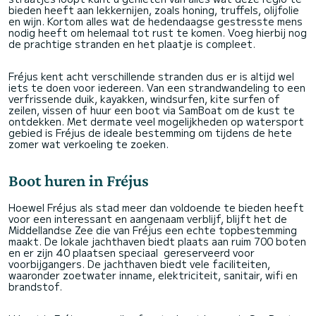
bieden heeft aan lekkernijen, zoals honing, truffels, olijfolie
en wijn. Kortom alles wat de hedendaagse gestresste mens
nodig heeft om helemaal tot rust te komen. Voeg hierbij nog
de prachtige stranden en het plaatje is compleet.
Fréjus kent acht verschillende stranden dus er is altijd wel
iets te doen voor iedereen. Van een strandwandeling to een
verfrissende duik, kayakken, windsurfen, kite surfen of
zeilen, vissen of huur een boot via SamBoat om de kust te
ontdekken. Met dermate veel mogelijkheden op watersport
gebied is Fréjus de ideale bestemming om tijdens de hete
zomer wat verkoeling te zoeken.
Boot huren in Fréjus
Hoewel Fréjus als stad meer dan voldoende te bieden heeft
voor een interessant en aangenaam verblijf, blijft het de
Middellandse Zee die van Fréjus een echte topbestemming
maakt. De lokale jachthaven biedt plaats aan ruim 700 boten
en er zijn 40 plaatsen speciaal gereserveerd voor
voorbijgangers. De jachthaven biedt vele faciliteiten,
waaronder zoetwater inname, elektriciteit, sanitair, wifi en
brandstof.