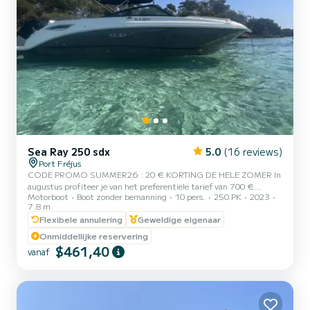
Sea Ray 250 sdx
5.0
(16 reviews)
Port Fréjus
CODE PROMO SUMMER26 : 20 € KORTING DE HELE ZOMER In
augustus profiteer je van het preferentiële tarief van 700 €
Motorboot
Boot zonder bemanning
10 pers.
250 PK
2023
dankzij de promotiecode SUMMER26. ⸻ 2 GRATIS
7.8 m
PARKEERPLAATSEN INBEGREPEN Slechts 50 meter van de boot.
Flexibele annulering
Geweldige eigenaar
Een echt voordeel in Saint-Raphaël tijdens het hoogseizoen! Tijd
besparen: parkeer meteen in de buurt van de boot. Geen stress:
Onmiddellijke reservering
niet nodig om voor vertrek een parkeerplaats te zoeken. Meer
$461,40
vanaf
comfort: gemakkelijk koelboxen, tassen en materiaal naar de boot
brengen, zonder lange a...