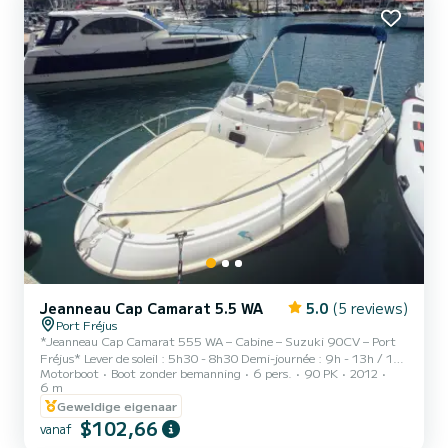
Jeanneau Cap Camarat 5.5 WA
5.0
(5 reviews)
Port Fréjus
*Jeanneau Cap Camarat 555 WA – Cabine – Suzuki 90CV – Port
Fréjus* Lever de soleil : 5h30 - 8h30 Demi-journée : 9h - 13h / 14h
Motorboot
Boot zonder bemanning
6 pers.
90 PK
2012
- 18h Journée complète : 9h - 18h Sortie en soirée : 18h30 - 21h30
6 m
Embarquez à bord de ce superbe Jeanneau Cap Camarat 555 WA
Geweldige eigenaar
de 2011, équipé d'un moteur Suzuki 90 CV 4 temps, idéal pour
$102,66
découvrir les plus beaux paysages de la Côte d'Azur au départ de
vanaf
Port Fréjus. Confortable, économique et facile à piloter, ce bateau