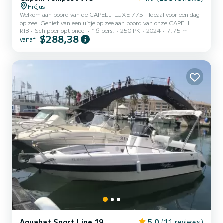
Fréjus
Welkom aan boord van de CAPELLI LUXE 775 - Ideaal voor een dag
op zee! Geniet van een uitje op zee aan boord van onze CAPELLI
RIB
Schipper optioneel
16 pers.
250 PK
2024
7.75 m
LUXE 775, een moderne en elegante boot, perfect voor een
$288,38
vanaf
zonnige dag met vrienden of familie. Deze 7,75 meter lange boot
biedt plaats aan maximaal 14 personen, met comfort en prestaties
voor aangenaam varen. Belangrijke informatie - **Schipper niet
inbegrepen**: Mogelijkheid om een professionele schipper in te
huren (tarief op aanvraag) - **Brandstof niet inbegrepen**: Br...
Aquabat Sport Line 19
5.0
(11 reviews)