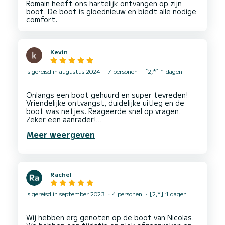
Romain heeft ons hartelijk ontvangen op zijn
boot. De boot is gloednieuw en biedt alle nodige
Kevin
Is gereisd in augustus 2024
7 personen
[2,*] 1 dagen
Onlangs een boot gehuurd en super tevreden!
Vriendelijke ontvangst, duidelijke uitleg en de
boot was netjes. Reageerde snel op vragen.
Zeker een aanrader!
Meer weergeven
Récemment loué un bateau et très satisfait!
Accueil chaleureux, explications claires et le
bateau était propre. Réponses rapides aux
questions. Vraiment recommandé!
Rachel
Recently rented a boat and very satisfied!
Friendly reception, clear instructions, and the
boat was clean. Quick responses to questions.
Is gereisd in september 2023
4 personen
[2,*] 1 dagen
Wij hebben erg genoten op de boot van Nicolas.