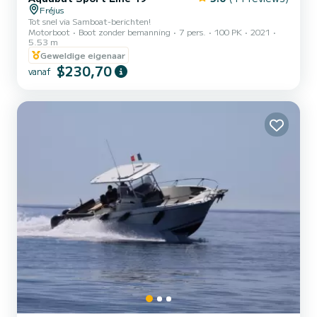
Fréjus
Tot snel via Samboat-berichten!
Motorboot
Boot zonder bemanning
7 pers.
100 PK
2021
5.53 m
Geweldige eigenaar
$230,70
vanaf