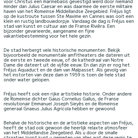
voor Christus een marinebasis gevestigd werd door niemand
minder dan Julius Caesar en was daarmee de eerste militaire
haven van het Romeinse Middellandse Zeegebied. Fréjus ligt
op de kustroute tussen Ste Maxime en Cannes was ooit een
klein en rustig landbouwdorpje. Vandaag de dag is Fréjus een
stad van kunst en cultuur aan de Franse Rivièra. Een
bijzonder gevarieerde, aangename en fijne
vakantiebestemming voor het hele gezin.
De stad herbergt vele historische monumenten. Bekijk
bijvoorbeeld de monumentale amfitheaters die dateren uit
de eerste en tweede eeuw, of de kathedraal van Notre
Dame die dateert uit de vijfde eeuw. En dan zijn er nog het
Fréjus Aquaduct en de dam van Malpasset. Als gevolg van
het instorten van deze dam in 1959 is toen de hele stad
onder water gelopen.
Fréjus heeft ook een rijke artistieke historie. Onder andere
de Romeinse dichter Gaius Cornelius Gallus, de Franse
revolutionair Emmanuel Joseph Sieyès en de Romeinse
generaal Gnaeus Julius Agricola hebben er gewoond.
Behalve de historische en de artistieke aspecten van Fréjus,
heeft de stad ook gewoon die heerlijk relaxte atmosfeer
van het Middellandse Zeegebied. Als u door de smalle
straatjes loopt kunt u genieten van alles wat deze regio te