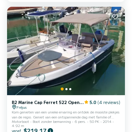
est parfait pour une journée en famille, e...
B2 Marine Cap Ferret 522 Open Sport
5.0
(4 reviews)
Fréjus
Kom genieten van een unieke ervaring en ontdek de mooiste plekjes
van de regio. Geniet van een ontspannende dag met familie of
Motorboot
Boot zonder bemanning
6 pers.
50 PK
2014
vrienden aan boord van deze prachtige Cap Ferret 522 Open.
4.92 m
Uitgerust met een Yamaha 50 pk 4-taktmotor, zuinig,
$219,17
vanaf
betrouwbaar en stil! Reken gemiddeld zo'n vijftig euro aan