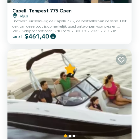
Capelli Tempest 775 Open
Fréjus
Bootverhuur semi-rigide Capelli 775, de bestseller van de serie. Het
dek van deze boot is opmerkelijk goed ontworpen voor plezier.
RIB
Schipper optioneel
10 pers.
300 PK
2023
7.75 m
Achter- en voorsundeck, achterkajuit om samen te komen rond een
$461,40
vanaf
tafel voor een aperitief of lunch. Parkeren, 24/7 tankstation met
creditcard in de haven. Sterke punten van de boot - Koelkast -
Douche - Gps - Dieptemeter - Eettafel - Bimini - Elektrische
ankerlier - Voorsundeck - Veel opbergruimte - Veiligheidsuitrusting
voor 13 personen. - Optioneel t...