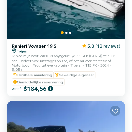
Ranieri Voyager 19 S
5.0
(12 reviews)
Fréjus
Ik bied mijn boot RANIERI Voyageur 19S 115Pk ((2025)) te huur
aan. Perfect voor uitstapjes op zee, of het nu voor recreatie of
Motorboot
Facultatieve kapitein
7 pers.
115 PK
2024
vissen is. Ontdek de wonderen van de Middellandse Zee en het
5.65 m
Esterelgebergte, vertrekkend vanuit Fréjus. Geniet van
Flexibele annulering
Geweldige eigenaar
onvergetelijke tochten langs de Côte d'Azur, verken geheime
baaien, duik in kristalheldere wateren of breng een rustige visdag
Onmiddellijke reservering
door. Of u nu de Lérinseilanden wilt bezoeken, naar Saint-Tropez
$184,56
vanaf
wilt varen of gewoon de kust vanaf zee wilt bewonderen, deze
boot...