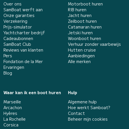
Over ons
Motorboot huren
SamBoat werft aan
RIB huren
Onze garanties
Jacht huren
Verzekering
Zeilboot huren
Prijs-simulator
Catamaran huren
Yachtcharter bedrijf
Jetski huren
Cadeaubonnen
Woonboot huren
SamBoat Club
Verhuur zonder vaarbewijs
Reviews van klanten
Hutten cruise
Pers
Aanbiedingen
Fondation de la Mer
Alle merken
Ervaringen
Blog
Waar kan ik een boot huren
Hulp
Marseille
Algemene hulp
Arcachon
Hoe werkt Samboat?
Hyères
Contact
La Rochelle
Beheer mijn cookies
Corsica