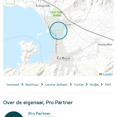
Leaflet
Samboat
Boothuur
Locatie Zeilboot
Turkije
Muğla
Fethiye
Over de eigenaar, Pro Partner
Pro Partner