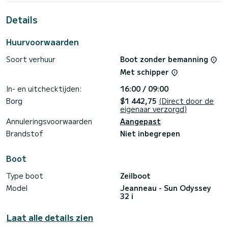
doorbrengen van buitengewone vakanties op de wateren
van Fethiye
Details
Voor uw comfort heeft Elif 1 toilet met een douche
Huurvoorwaarden
Deze boot is uitgerust met een Furling grootzeil en een
Furling genua. Het heeft de volgende uitrusting:
Soort verhuur
Boot zonder bemanning
Automatische piloot.
Met schipper
Aarzel niet om contact met ons op te nemen voor een
offerte, u wordt geholpen door een SamBoat-expert bij uw
In- en uitchecktijden:
16:00 / 09:00
Borg
$1 442,75
(Direct door de
eigenaar verzorgd)
Annuleringsvoorwaarden
Aangepast
Brandstof
Niet inbegrepen
Boot
Type boot
Zeilboot
Model
Jeanneau - Sun Odyssey
32 i
Laat alle details zien