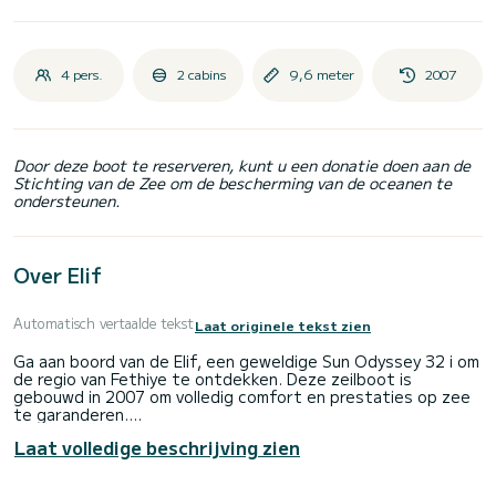
4 pers.
2 cabins
9,6 meter
2007
Door deze boot te reserveren, kunt u een donatie doen aan de
Stichting van de Zee om de bescherming van de oceanen te
ondersteunen.
Over Elif
Automatisch vertaalde tekst
Laat originele tekst zien
Ga aan boord van de Elif, een geweldige Sun Odyssey 32 i om
de regio van Fethiye te ontdekken. Deze zeilboot is
gebouwd in 2007 om volledig comfort en prestaties op zee
te garanderen.
Laat volledige beschrijving zien
De boot heeft 2 hutten met totaal comfort en een
capaciteit van 4 passagiers. Met een totale lengte van 10
meter en 30 pk, zal het uw beste vriend zijn bij het