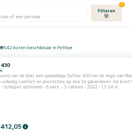
1
Filteren
atum of een periode
je
642 boten beschikbaar in Fethiye
 430
ye
oord van de Enki, een geweldige Dufour 430 om de regio van Mai
 comfort en prestaties op zee te garanderen. De boot heeft 3 hutten met totaal comfort en een capaciteit van
Schipper optioneel
6 pers.
3 cabines
2022
13.24 m
iers. Met een totale lengte van 13 meter en 60 pk, zal het uw 
$412,05