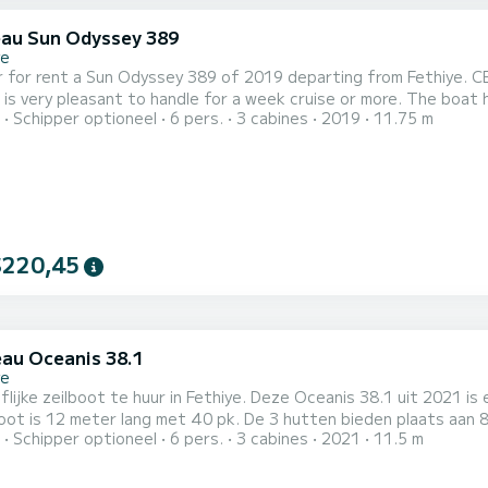
au Sun Odyssey 389
ye
 for rent a Sun Odyssey 389 of 2019 departing from Fethiye. CEIB
 pleasant to handle for a week cruise or more. The boat has 3 cabins with total comfort and a capacity of 7
Schipper optioneel
6 pers.
3 cabines
2019
11.75 m
rs. With a total length of 12 meters and 28 horsepower, it will
$220,45
au Oceanis 38.1
ye
lijke zeilboot te huur in Fethiye. Deze Oceanis 38.1 uit 2021 is 
ot is 12 meter lang met 40 pk. De 3 hutten bieden plaats aan 8 passagiers tij
Schipper optioneel
6 pers.
3 cabines
2021
11.5 m
et een douche Het heeft de volgende uitrusting: Automatische piloot, Buitenboordmotor, USB-
aansluiting, Dekdouche, Zwemplatform. Boeking