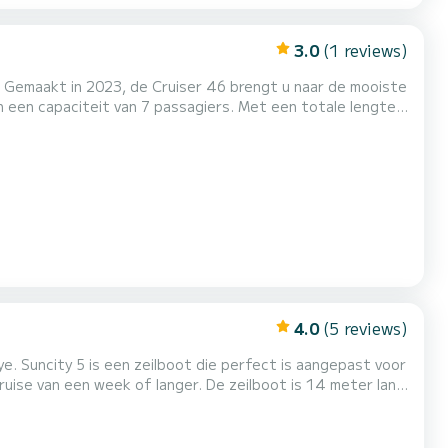
3.0
(1 reviews)
s. Gemaakt in 2023, de Cruiser 46 brengt u naar de mooiste
n van buitengewone vakanties op de wateren van Fethiye
3 toiletten met een douche Deze boot is uitgerust met een Furling grootzeil en een Furli...
4.0
(5 reviews)
e. Suncity 5 is een zeilboot die perfect is aangepast voor
f langer. De zeilboot is 14 meter lang
et een
ng genua. Het beschikt over de volgen...