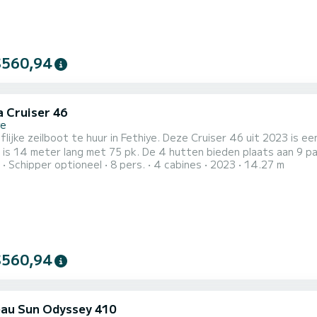
$560,94
a Cruiser 46
ye
lijke zeilboot te huur in Fethiye. Deze Cruiser 46 uit 2023 is een
s 14 meter lang met 75 pk. De 4 hutten bieden plaats aan 9 passagiers tijdens het
Schipper optioneel
8 pers.
4 cabines
2023
14.27 m
. Deze boot is uitgerust met een Furling grootzeil en een Furling genua. Het heeft de volgende
$560,94
au Sun Odyssey 410