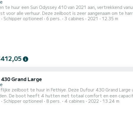
ye
en te huur een Sun Odyssey 410 van 2021 aan, vertrekkend vanuit 
t voor alle verhuur. Deze zeilboot is zeer aangenaam om te hanteren
Schipper optioneel
6 pers.
3 cabines
2021
12.35 m
hutten met totaal comfort en een capaciteit van 7 passagiers.
d zijn bij het doorbrengen van buitengewone vakanties op de wateren van Fethiye Voor 
$412,05
 430 Grand Large
ye
lijke zeilboot te huur in Fethiye. Deze Dufour 430 Grand Large u
sagiers. Met een totale lengte van 13 meter
Schipper optioneel
8 pers.
4 cabines
2022
13.24 m
 zal het uw beste vriend zijn bij het doorbrengen van buitengewone vaka
heeft Sweet 2 toiletten met een douche Het h