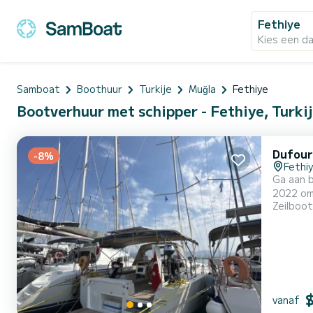
Fethiye
Kies een d
Samboat
Boothuur
Turkije
Muğla
Fethiye
Bootverhuur met schipper - Fethiye, Turki
Dufour
-8%
Fethi
Ga aan b
2022 om volledig
Zeilboot
7 passag
vanaf