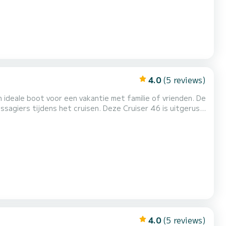
4.0
(5 reviews)
 ideale boot voor een vakantie met familie of vrienden. De
 cruisen. Deze Cruiser 46 is uitgerust
uitrusting: Boegschroef, Luidsprekers, USB-stekker, Bluetooth-verbinding. Boekingsaanvragen en offertes wo...
4.0
(5 reviews)