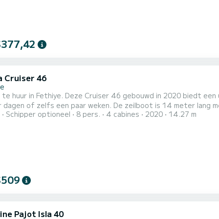
$377,42
a Cruiser 46
ye
 te huur in Fethiye. Deze Cruiser 46 gebouwd in 2020 biedt een u
een paar weken. De zeilboot is 14 meter lang met 51 pk. De 4 hutten bieden plaats aan 9 passagiers
Schipper optioneel
8 pers.
4 cabines
2020
14.27 m
 met 3 toiletten met een douche. Deze boot is uitgerust met een Furling
l en een Furling genua. Het beschikt over de volgende uitrustin
$509
ne Pajot Isla 40