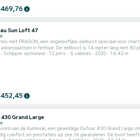
$469,76
au Sun Loft 47
ye
nis met FRAGON, een ongelooflijke zeilboot speciaal voor char
ye. De zeilboot is 14 meter lang met 80 pk. De 6 hutten bieden plaats aan 13 passagiers tijdens
Schipper optioneel
12 pers.
6 cabines
2020
14.42 m
 is uitgerust met een Furling grootzeil en
ing genua. Het heeft de volgende uitrusting: Automatische piloo
$452,45
 430 Grand Large
ye
boord van de Kummsal, een geweldige Dufour 430 Grand Large om
rt en prestaties op zee te garanderen. De boot heeft 4 hutten met totaal comfort en een capaciteit van 9