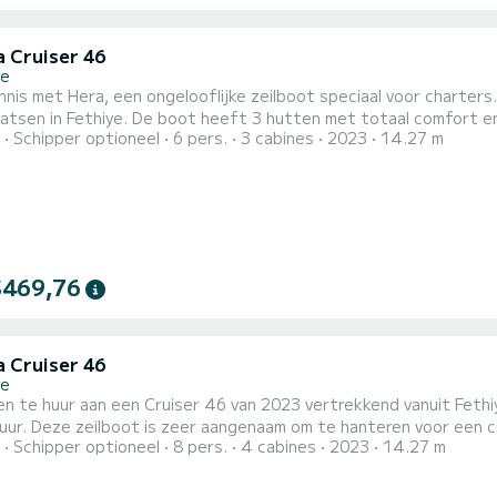
a Cruiser 46
ye
nis met Hera, een ongelooflijke zeilboot speciaal voor charter
3 hutten met totaal comfort en een capaciteit van 7 passagiers. Met een totale lengte
Schipper optioneel
6 pers.
3 cabines
2023
14.27 m
eter en 75 pk, zal het uw beste vriend zijn bij het doorbrenge
Voor uw comfort heeft Hera 
$469,76
a Cruiser 46
ye
en te huur aan een Cruiser 46 van 2023 vertrekkend vanuit Fethiy
ur. Deze zeilboot is zeer aangenaam om te hanteren voor een cruise van een week o
Schipper optioneel
8 pers.
4 cabines
2023
14.27 m
 4 hutten bieden plaats aan 9 passagiers tijdens het cruisen. Deze Cruiser 46 is uitgerust met 3 toiletten m
douche. Deze boot is uitgerust met een Furling grootzeil en een Furli