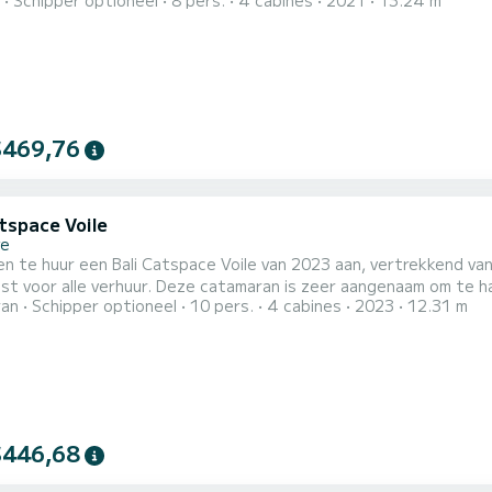
Schipper optioneel
8 pers.
4 cabines
2021
13.24 m
rs. Met een totale lengte van 13 meter en 60 pk, zal het uw be
ufour 430 Grand Large is uitgerust met 2 hoofden met een douche. Het heeft de volgende
$469,76
tspace Voile
ye
en te huur een Bali Catspace Voile van 2023 aan, vertrekkend van
t voor alle verhuur. Deze catamaran is zeer aangenaam om te hanter
ran
Schipper optioneel
10 pers.
4 cabines
2023
12.31 m
onderlijke cruise beleven op deze catamaran van 12 meter. U ku
$446,68