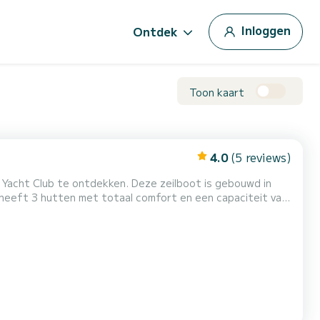
Inloggen
Ontdek
Toon kaart
4.0
(5 reviews)
 Yacht Club te ontdekken. Deze zeilboot is gebouwd in
beste vriend zijn bij het doorbrengen van buitengewone
vakanties op de wateren van Mai Yacht Club Deze Dufour 430 is uitgerust met 2 toiletten met een douche. Het heeft de vo...