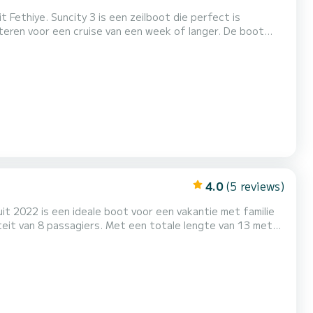
Fethiye. Suncity 3 is een zeilboot die perfect is
 voor een cruise van een week of langer. De boot
 Met een totale lengte van 12 meter en 40 pk, zal het uw
uw comfort heeft Suncity 3 2
4.0
(5 reviews)
it 2022 is een ideale boot voor een vakantie met familie
nties op de wateren van Fethiye Voor uw comfort
eeft de volgende apparatuur: Automatische piloot, Boegschroef, Luids...