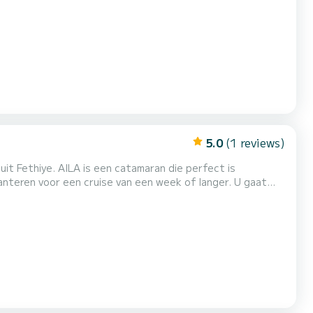
ste vriend zijn bij het doorbrengen van buitengewone
5.0
(1 reviews)
uit Fethiye. AILA is een catamaran die perfect is
en voor een cruise van een week of langer. U gaat
nt maximaal 10 passagiers ontvangen tijdens het cruisen
en profiteren van de 4 hutten met totaal comfort. Deze Bali Catspace Voile is uitgerust met 4 toiletten met een douche. Dez...