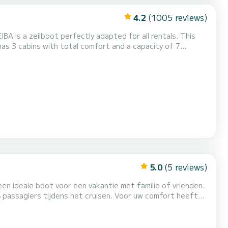
4.2
(1005 reviews)
A is a zeilboot perfectly adapted for all rentals. This
 be your best friend when spending extraordinary holidays
on the waters of Fethiye Voor uw comfort heeft CEIBA 1 toilet met douche Deze boot is uitgerust met een Full bat...
5.0
(5 reviews)
een ideale boot voor een vakantie met familie of vrienden.
dens het cruisen. Voor uw comfort heeft
saanvragen en offertes worden rechtstreeks door SamBoat afgehandeld. U krijg...