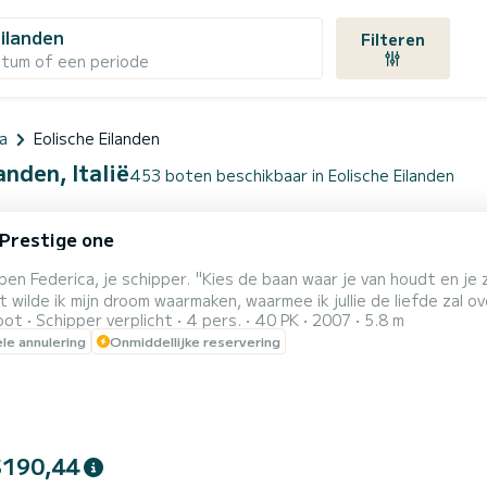
Eilanden
Filteren
atum of een periode
na
Eolische Eilanden
anden, Italië
453 boten beschikbaar in Eolische Eilanden
 Prestige one
per. "Kies de baan waar je van houdt en je zult nooit een dag in je leven werken" cit. Confucius. Met
t wilde ik mijn droom waarmaken, waarmee ik jullie de liefde zal 
oot
Schipper verplicht
4 pers.
40 PK
2007
5.8 m
rachtige energieën, contrasterende kleuren zoals het zwart van de rotsen, het
ele annulering
Onmiddellijke reservering
 turkoois van de zee, bewoond door zeesterren (absoluut alleen o
$190,44