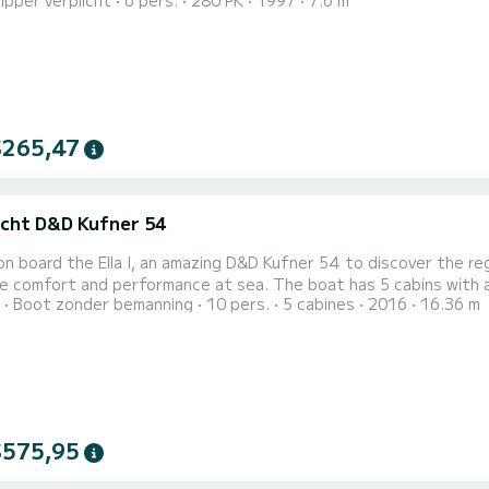
ipper verplicht
6 pers.
280 PK
1997
7.6 m
nende dag wordt voor de gebruikers. Ideaal om rond te varen op
in de vele baaien. Douche, ruim zonnedek aan de voorzijde, cen
$265,47
cht D&D Kufner 54
n board the Ella I, an amazing D&D Kufner 54 to discover the reg
rformance at sea. The boat has 5 cabins with all comfort and a capacity of 10 people. With an overall
Boot zonder bemanning
10 pers.
5 cabines
2016
16.36 m
 16 meters, it will be your best ally to spend an exceptional vacation on
54 is uitgerust met4 toilets met douche. Deze boot is uitgerust met...
$575,95