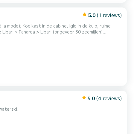
5.0
(1 reviews)
la mode); Koelkast in de cabine, Iglo in de kuip, ruime
Lipari > Panarea > Lipari (ongeveer 30 zeemijlen)
ten worden altijd berekend met de klant op de dag van de
5.0
(4 reviews)
waterski.