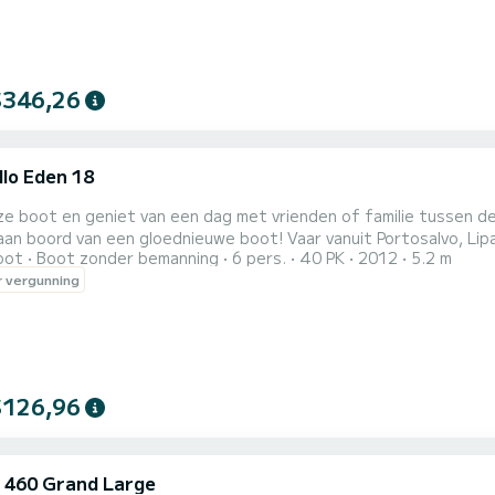
$346,26
llo Eden 18
e boot en geniet van een dag met vrienden of familie tussen de 
aan boord van een gloednieuwe boot! Vaar vanuit Portosalvo, Lipar
oot
Boot zonder bemanning
6 pers.
40 PK
2012
5.2 m
an de mooiste plekken in de Middellandse Zee kunnen verkennen 
 vergunning
dt verhuurd uitgerust met alle gadgets en veiligheidsaccessoir
$126,96
 460 Grand Large