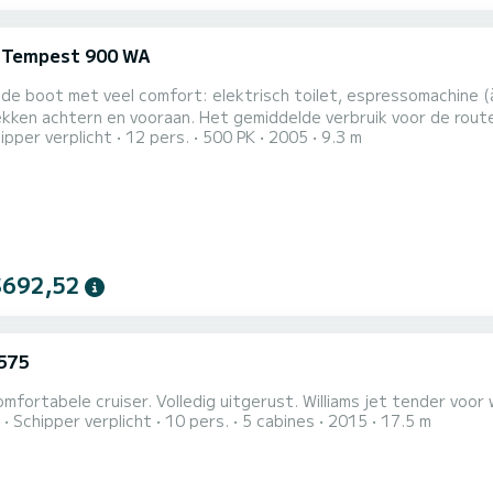
i Tempest 900 WA
ide boot met veel comfort: elektrisch toilet, espressomachine (à 
ken achtern en vooraan. Het gemiddelde verbruik voor de route 
ipper verplicht
12 pers.
500 PK
2005
9.3 m
 ongeveer 75 liter (150€-160€). De uiteindelijke brandstofkos
op basis van de afgelegde mijlen.
$692,52
575
omfortabele cruiser. Volledig uitgerust. Williams jet tender voor 
Schipper verplicht
10 pers.
5 cabines
2015
17.5 m