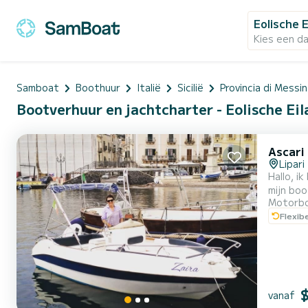
Eolische 
Kies een d
Samboat
Boothuur
Italië
Sicilië
Provincia di Messi
Bootverhuur en jachtcharter - Eolische Eil
Ascari
Lipari
Hallo, ik ben Federica, je schip
mijn boo
Motorb
zee en haar eilanden. Vulkanische eilanden vol k
Flexib
blauw en
vanaf