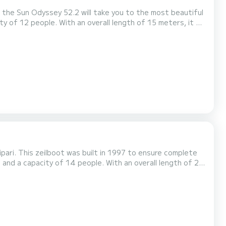
, the Sun Odyssey 52.2 will take you to the most beautiful
Sun Odyssey 52.2 is uitgerust
ipari. This zeilboot was built in 1997 to ensure complete
rroundings of Lipari Dit Gulet is uitgerust