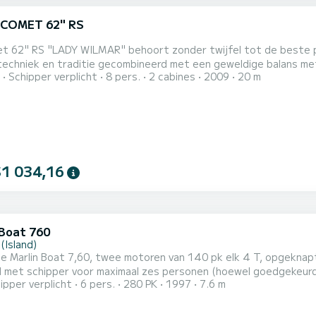
 COMET 62" RS
t 62" RS "LADY WILMAR" behoort zonder twijfel tot de beste p
techniek en traditie gecombineerd met een geweldige balans met ee
Schipper verplicht
8 pers.
2 cabines
2009
20 m
 zeiljacht van 20 meter met alle comfort dat gewenst kan word
et eigen badkamer en aparte douchecabine, zijn gereserveerd vo
...
$1 034,16
 Boat 760
 (Island)
 Marlin Boat 7,60, twee motoren van 140 pk elk 4 T, opgeknapt
d met schipper voor maximaal zes personen (hoewel goedgekeur
ipper verplicht
6 pers.
280 PK
1997
7.6 m
ende dag wordt voor de gebruikers. Ideaal om rond te varen in 
in de vele baaien. Douche, ruim zonnedek voor, centrale zittin
ini,...