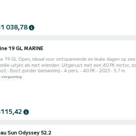
$1 038,78
ine 19 GL MARINE
ne 19 GL Open, ideaal voor ontspannende en leuke dagen op zee
milie-uitjes als met vrienden. Uitgerust met een 40 PK motor, 
oot
Boot zonder bemanning
4 pers.
40 PK
2023
5.7 m
fverbruik. Aan boord vind je alle nodige comfort: douchekop, st
 vergunning
t kussen, zonnedak om je te beschermen tegen de zon en een ru
h en funct...
$115,42
au Sun Odyssey 52.2