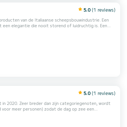
5.0
(1 reviews)
roducten van de Italiaanse scheepsbouwindustrie. Een
n elegantie die nooit storend of luidruchtig is. Een
en aan boord. De twee tweepersoonshutten achterin,
or maximaal 4 gasten in cruise met overnachting De zeer
5.0
(1 reviews)
 in 2020. Zeer breder dan zijn categoriegenoten, wordt
d voor meer personen) zodat de dag op zee een
de Eolische Zee en de Zeven Parels te bezoeken door te
g voor twee personen en achterbank voor vier personen,