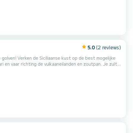
5.0
(2 reviews)
golven! Verken de Siciliaanse kust op de best mogelijke
i en vaar richting de vulkaaneilanden en zoutpan. Je zult
in volledige autonomie en in nauw contact met de zee! De
es om ervoor te zorgen dat je op de hoogste n...