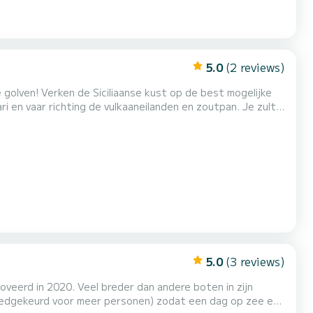
5.0
(2 reviews)
golven! Verken de Siciliaanse kust op de best mogelijke
i en vaar richting de vulkaaneilanden en zoutpan. Je zult
in volledige autonomie en in nauw contact met de zee! De
es om ervoor te zorgen dat je op de hoogste n...
5.0
(3 reviews)
veerd in 2020. Veel breder dan andere boten in zijn
oedgekeurd voor meer personen) zodat een dag op zee een