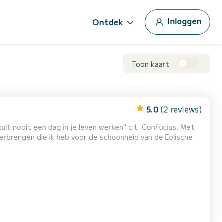
Inloggen
Ontdek
Toon kaart
5.0
(2 reviews)
overbrengen die ik heb voor de schoonheid van de Eolische
m naar te kijken en niet aan te rak...