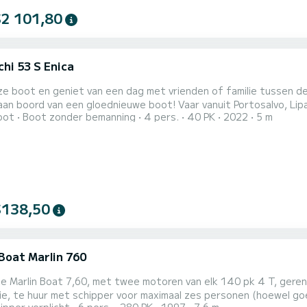
$2 101,80
chi 53 S Enica
e boot en geniet van een dag met vrienden of familie tussen de 
aan boord van een gloednieuwe boot! Vaar vanuit Portosalvo, Lipar
oot
Boot zonder bemanning
4 pers.
40 PK
2022
5 m
an de mooiste plekken in de Middellandse Zee kunnen verkennen 
dt verhuurd uitgerust met alle gadgets en veiligheidsaccessoir
$138,50
 Boat Marlin 760
Marlin Boat 7,60, met twee motoren van elk 140 pk 4 T, gereno
ie, te huur met schipper voor maximaal zes personen (hoewel g