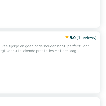
5.0
(1 reviews)
. Veelzijdige en goed onderhouden boot, perfect voor
zorgt voor uitstekende prestaties met een laag
ereo om van muziek te genieten tijdens het varen,
im zonnedek om te ontspannen. Boot klaar voor gebruik,