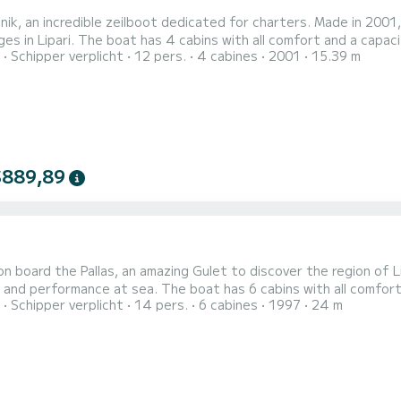
ik, an incredible zeilboot dedicated for charters. Made in 2001
comfort and a capacity of 12 people. With an overall length of 15 meters, it will
Schipper verplicht
12 pers.
4 cabines
2001
15.39 m
t ally to spend an exceptional vacation on the water in the surroundings of Lipari Dit 
met4 toilets met douche. Deze boot is uitgerust met ee...
$889,89
n board the Pallas, an amazing Gulet to discover the region of L
 The boat has 6 cabins with all comfort and a capacity of 14 people. With an overall length of 24
Schipper verplicht
14 pers.
6 cabines
1997
24 m
 will be your best ally to spend an exceptional vacation on the water in the su
met6 toilets met douche. Deze boot is uitgerust met een...