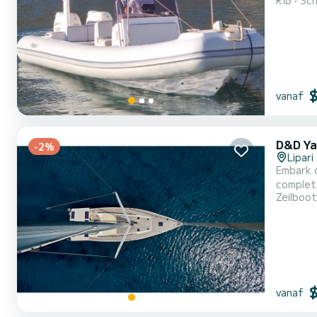
RIB
Sch
ontspan
stoppen 
voo...
vanaf
D&D Ya
-2%
Lipari
Embark o
complete comfort and pe
Zeilboot
length of
vanaf