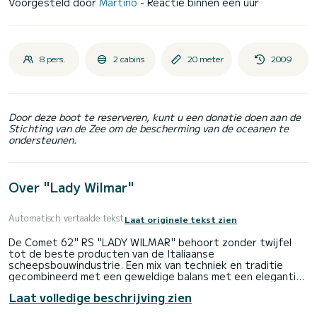
Voorgesteld door
Martino
- Reactie binnen een uur
8 pers.
2 cabins
20 meter
2009
Door deze boot te reserveren, kunt u een donatie doen aan de
Stichting van de Zee om de bescherming van de oceanen te
ondersteunen.
Over "Lady Wilmar"
Automatisch vertaalde tekst
Laat originele tekst zien
De Comet 62" RS "LADY WILMAR" behoort zonder twijfel
tot de beste producten van de Italiaanse
scheepsbouwindustrie. Een mix van techniek en traditie
gecombineerd met een geweldige balans met een elegantie
die nooit storend of luidruchtig is.
Laat volledige beschrijving zien
Een luxueus zeiljacht van 20 meter met alle comfort dat
gewenst kan worden aan boord.