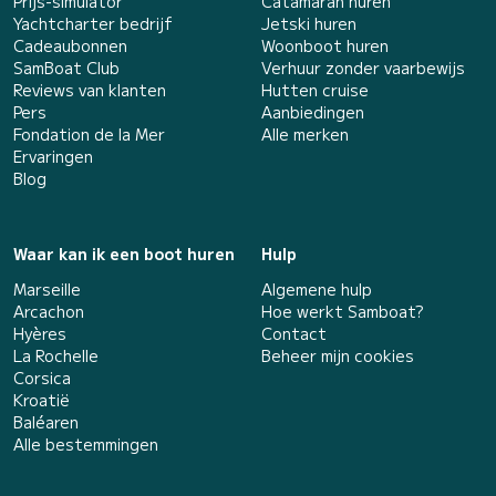
Prijs-simulator
Catamaran huren
Yachtcharter bedrijf
Jetski huren
Cadeaubonnen
Woonboot huren
SamBoat Club
Verhuur zonder vaarbewijs
Reviews van klanten
Hutten cruise
Pers
Aanbiedingen
Fondation de la Mer
Alle merken
Ervaringen
Blog
Waar kan ik een boot huren
Hulp
Marseille
Algemene hulp
Arcachon
Hoe werkt Samboat?
Hyères
Contact
La Rochelle
Beheer mijn cookies
Corsica
Kroatië
Baléaren
Alle bestemmingen