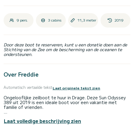
9 pers.
3 cabins
11,3 meter
2019
Door deze boot te reserveren, kunt u een donatie doen aan de
Stichting van de Zee om de bescherming van de oceanen te
ondersteunen.
Over Freddie
Automatisch vertaalde tekst
Laat originele tekst zien
Ongelooflijke zeilboot te huur in Drage. Deze Sun Odyssey
389 uit 2019 is een ideale boot voor een vakantie met
familie of vrienden.
De boot heeft 3 volledig uitgeruste hut(ten) en een
Laat volledige beschrijving zien
capaciteit van 9 personen. Met een totale lengte van 11
meter is het uw beste bondgenoot om een uitzonderlijke
vakantie op het water door te brengen in de omgeving van