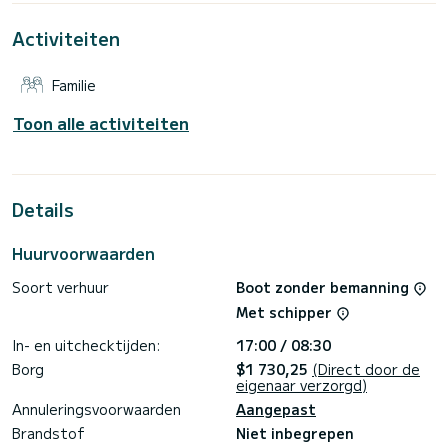
Drage
Activiteiten
Voor uw comfort heeft Freddie 1 toilet met een douche
Deze boot is uitgerust met een Furling grootzeil en een
Familie
Furling genua. Het heeft de volgende uitrusting:
Automatische piloot, Boegschroef, TV, Luidsprekers, USB-
stekker, Dekdouche, Zonnepaneel.
Toon alle activiteiten
Als u vragen heeft over de boot of de chartervoorwaarden,
kunt u een bericht sturen via het Samboat-platform. Een
SamBoat-adviseur beantwoordt uw vragen en biedt u onze
Details
Huurvoorwaarden
Soort verhuur
Boot zonder bemanning
Met schipper
In- en uitchecktijden:
17:00 / 08:30
Borg
$1 730,25
(Direct door de
eigenaar verzorgd)
Annuleringsvoorwaarden
Aangepast
Brandstof
Niet inbegrepen