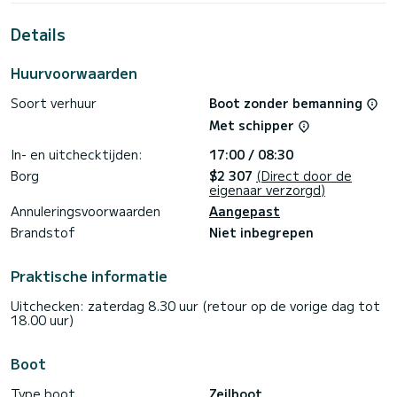
Drage
Details
Deze Sun Odyssey 419 is uitgerust met 2 toiletten met een
douche.
Huurvoorwaarden
Deze boot is uitgerust met een Furling grootzeil en een
Furling genua. Het beschikt over de volgende uitrusting:
Soort verhuur
Boot zonder bemanning
Automatische piloot, Boegschroef, TV, Luidsprekers, USB-
aansluiting, Dekdouche, Zonnepaneel.
Met schipper
Voor informatieaanvragen of reserveringen, klikt u op de
In- en uitchecktijden:
17:00 / 08:30
knop « Vraag een offerte aan », een SamBoat-expert stuurt
Borg
$2 307
(Direct door de
eigenaar verzorgd)
Annuleringsvoorwaarden
Aangepast
Brandstof
Niet inbegrepen
Praktische informatie
Uitchecken: zaterdag 8.30 uur (retour op de vorige dag tot
18.00 uur)
Boot
Type boot
Zeilboot