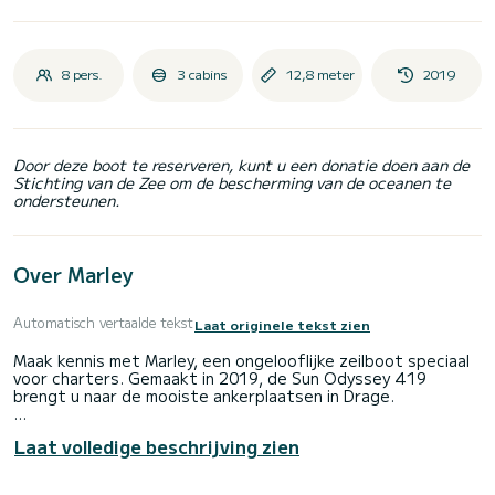
8 pers.
3 cabins
12,8 meter
2019
Door deze boot te reserveren, kunt u een donatie doen aan de
Stichting van de Zee om de bescherming van de oceanen te
ondersteunen.
Over Marley
Automatisch vertaalde tekst
Laat originele tekst zien
Maak kennis met Marley, een ongelooflijke zeilboot speciaal
voor charters. Gemaakt in 2019, de Sun Odyssey 419
brengt u naar de mooiste ankerplaatsen in Drage.
De boot heeft 3 volledig uitgeruste hut(ten) en een
Laat volledige beschrijving zien
capaciteit van 8 personen. Met een totale lengte van 13
meter is het uw beste bondgenoot om een uitzonderlijke
vakantie op het water door te brengen in de omgeving van