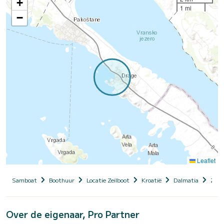
+
1 mi
−
Leaflet
Samboat
Boothuur
Locatie Zeilboot
Kroatië
Dalmatia
Zada
Over de eigenaar, Pro Partner